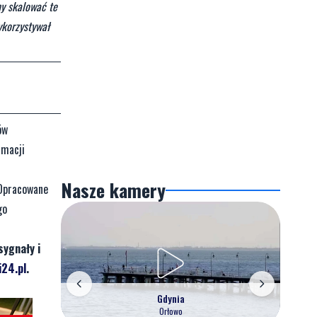
y skalować te
ykorzystywał
ów
rmacji
Nasze kamery
 Opracowane
go
sygnały i
24.pl
.
Gdynia
Orłowo