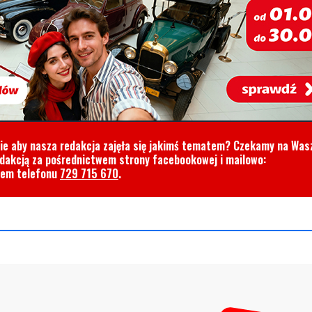
cie aby nasza redakcja zajęła się jakimś tematem? Czekamy na Was
edakcją za pośrednictwem strony facebookowej i mailowo:
rem telefonu
729 715 670
.