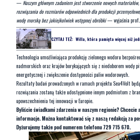
—
Naszym głównym zadaniem jest stworzenie nowych materiałów, z
rozwiązania do rozmiarów odpowiednich dla produkcji przemysłowej
wodę morską bez jakiejkolwiek wstępnej obróbki
— wyjaśnia prof.
CZYTAJ TEŻ:
Willa, która pamięta więcej niż je
Technologia umożliwiająca produkcję zielonego wodoru bezpośre
nadmorskich oraz krajów borykających się z niedoborem wody pit
energetycznej i zwiększenie dostępności paliw wodorowych.
Rezultaty badań prowadzonych w ramach projektu Sea4Volt będą
rozwiązania zostaną także udostępnione innym podmiotom z branż
upowszechnienia tej innowacji w Europie.
Byliście świadkami zdarzenia w naszym regionie? Chcecie 
informacje. Można kontaktować się z naszą redakcją za 
Dyżurujemy także pod numerem telefonu 729 715 670.