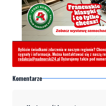
Byliście świadkami zdarzenia w naszym regionie? Chce
sygnały i informacje. Można kontaktować się z naszą r
redakcja@nadmorski24.pl
Dyżurujemy także pod nume
Komentarze