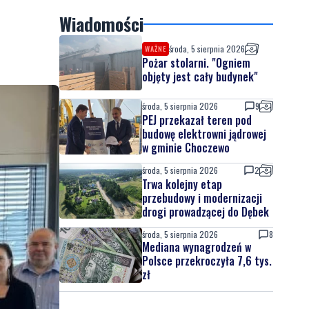
Wiadomości
środa, 5 sierpnia 2026
WAŻNE
Pożar stolarni. "Ogniem
objęty jest cały budynek"
środa, 5 sierpnia 2026
9
PEJ przekazał teren pod
budowę elektrowni jądrowej
w gminie Choczewo
środa, 5 sierpnia 2026
2
Trwa kolejny etap
przebudowy i modernizacji
drogi prowadzącej do Dębek
środa, 5 sierpnia 2026
8
Mediana wynagrodzeń w
Polsce przekroczyła 7,6 tys.
zł