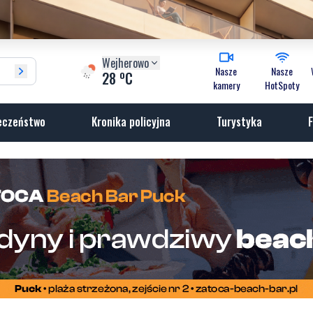
Wejherowo
Nasze
Nasze
o
28
C
kamery
HotSpoty
eczeństwo
Kronika policyjna
Turystyka
F