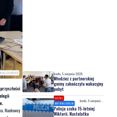
HNIKA GDAŃSKA
środa, 5 sierpnia 2026
Młodzież z partnerskiej
gminy zakończyła wakacyjny
przyszłości
pobyt
ologii
WAŻNE
środa, 5 sierpnia 2026
e.
AKTUALIZACJA
Policja szuka 15-letniej
ska. Naukowcy
Wiktorii. Nastolatka