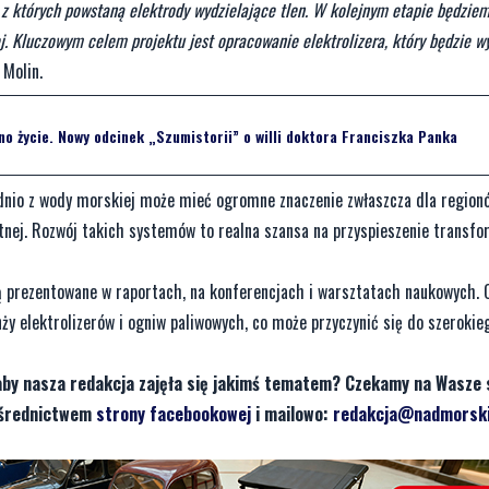
 których powstaną elektrody wydzielające tlen. W kolejnym etapie będziem
. Kluczowym celem projektu jest opracowanie elektrolizera, który będzie w
 Molin.
dno życie. Nowy odcinek „Szumistorii” o willi doktora Franciszka Panka
dnio z wody morskiej może mieć ogromne znaczenie zwłaszcza dla region
nej. Rozwój takich systemów to realna szansa na przyspieszenie transfo
 prezentowane w raportach, na konferencjach i warsztatach naukowych.
y elektrolizerów i ogniw paliwowych, co może przyczynić się do szerokie
aby nasza redakcja zajęła się jakimś tematem? Czekamy na Wasze 
pośrednictwem
strony facebookowej
i mailowo:
redakcja@nadmorski