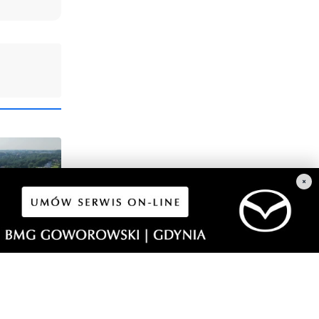
×
2
dowy i
dzącej do