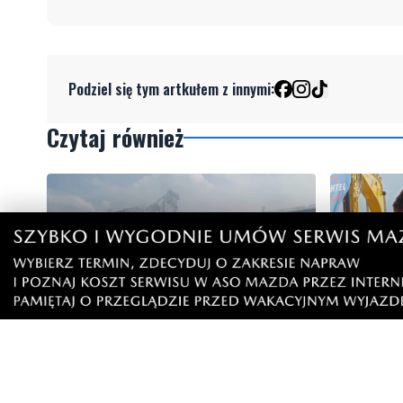
Podziel się tym artkułem z innymi:
Czytaj również
WAŻNE
Pożar stolarni. "Ogniem objęty jest
PEJ prze
cały budynek"
elektrown
Choczew