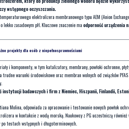
trolizerem, który do produkcji zielonego wodoru będzie wykorzys
 czy wstępnego oczyszczania.
kotemperaturowego elektrolizera membranowego typu AEM (Anion Exchang
ką o lekko zasadowym pH. Kluczowe znaczenie ma
odporność urządzenia n
Ważne projekty dla osób z niepełnosprawnościami
ały i komponenty, w tym katalizatory, membrany, powłoki ochronne, płyt
na trudne warunki środowiskowe oraz membran wolnych od związków PFAS
y.
 instytucji badawczych i firm z Niemiec, Hiszpanii, Finlandii, Estoni
stiana Molina, odpowiada za opracowanie i testowanie nowych powłok ochr
trolizera w kontakcie z wodą morską. Naukowcy z PG uczestniczą również
w po testach wstępnych i długoterminowych.