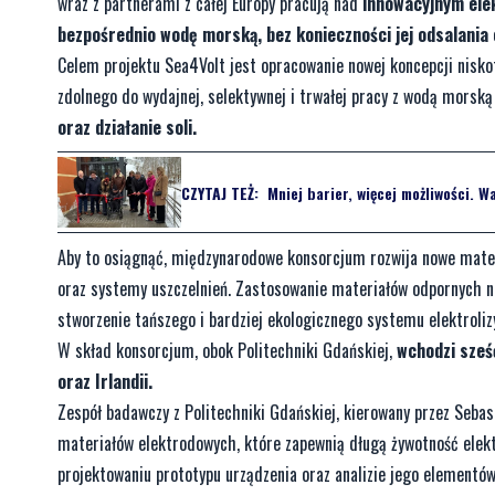
wraz z partnerami z całej Europy pracują nad
innowacyjnym elek
bezpośrednio wodę morską, bez konieczności jej odsalania
Celem projektu Sea4Volt jest opracowanie nowej koncepcji nis
zdolnego do wydajnej, selektywnej i trwałej pracy z wodą mors
oraz działanie soli.
CZYTAJ TEŻ:
Mniej barier, więcej możliwości. 
Aby to osiągnąć, międzynarodowe konsorcjum rozwija nowe materi
oraz systemy uszczelnień. Zastosowanie materiałów odpornych 
stworzenie tańszego i bardziej ekologicznego systemu elektroliz
W skład konsorcjum, obok Politechniki Gdańskiej,
wchodzi sześć
oraz Irlandii.
Zespół badawczy z Politechniki Gdańskiej, kierowany przez Seba
materiałów elektrodowych, które zapewnią długą żywotność elek
projektowaniu prototypu urządzenia oraz analizie jego elementó