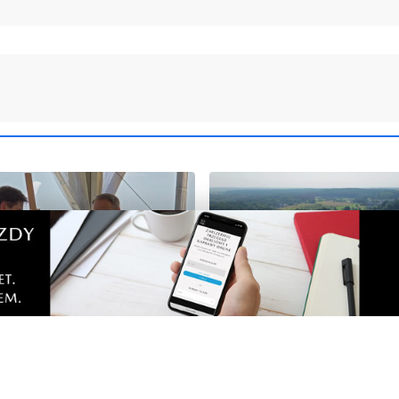
9
kazał teren pod budowę
Trwa kolejny etap przebu
i jądrowej w gminie
modernizacji drogi prowa
o
Dębek