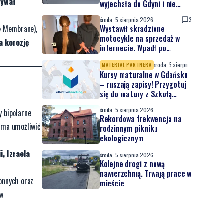
tywał
wyjechała do Gdyni i nie
wróciła
środa, 5 sierpnia 2026
3
Wystawił skradzione
e Membrane),
motocykle na sprzedaż w
a korozję
internecie. Wpadł po
zgłoszeniu właściciela
środa, 5 sierpnia 2026
MATERIAŁ PARTNERA
Kursy maturalne w Gdańsku
– ruszają zapisy! Przygotuj
się do matury z Szkołą
Effective Teaching!
środa, 5 sierpnia 2026
y bipolarne
Rekordowa frekwencja na
 ma umożliwić
rodzinnym pikniku
ekologicznym
i, Izraela
środa, 5 sierpnia 2026
Kolejne drogi z nową
nawierzchnią. Trwają prace w
onnych oraz
mieście
 w