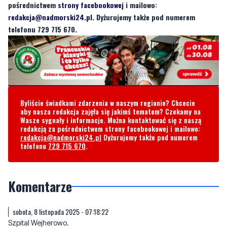
pośrednictwem
strony facebookowej
i mailowo:
redakcja@nadmorski24.pl
. Dyżurujemy także pod numerem
telefonu 729 715 670.
Byliście świadkami zdarzenia w naszym regionie? Chcecie
aby nasza redakcja zajęła się jakimś tematem? Czekamy na
Wasze sygnały i informacje. Można kontaktować się z naszą
redakcją za pośrednictwem strony facebookowej i mailowo:
redakcja@nadmorski24.pl
Dyżurujemy także pod numerem
telefonu
729 715 670
.
Komentarze
sobota, 8 listopada 2025 - 07:18:22
Szpital Wejherowo.