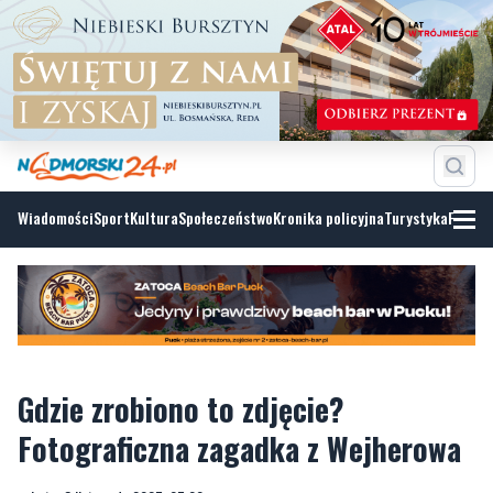
Wiadomości
Sport
Kultura
Społeczeństwo
Kronika policyjna
Turystyka
Fotoga
Gdzie zrobiono to zdjęcie?
Fotograficzna zagadka z Wejherowa