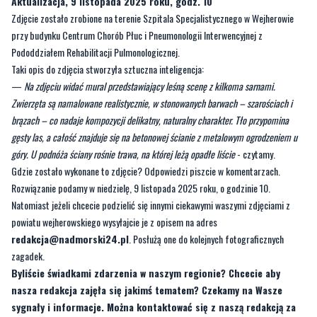
Aktualizacja, 9 listopada 2025 roku, godz. 10
Zdjęcie zostało zrobione na terenie Szpitala Specjalistycznego w Wejherowie
przy budynku Centrum Chorób Płuc i Pneumonologii Interwencyjnej z
Pododdziałem Rehabilitacji Pulmonologicznej.
Taki opis do zdjęcia stworzyła sztuczna inteligencja:
—
Na zdjęciu widać mural przedstawiający leśną scenę z kilkoma sarnami.
Zwierzęta są namalowane realistycznie, w stonowanych barwach – szarościach i
brązach – co nadaje kompozycji delikatny, naturalny charakter. Tło przypomina
gęsty las, a całość znajduje się na betonowej ścianie z metalowym ogrodzeniem u
góry. U podnóża ściany rośnie trawa, na której leżą opadłe liście
- czytamy.
Gdzie zostało wykonane to zdjęcie? Odpowiedzi piszcie w komentarzach.
Rozwiązanie podamy w niedzielę, 9 listopada 2025 roku, o godzinie 10.
Natomiast jeżeli chcecie podzielić się innymi ciekawymi waszymi zdjęciami z
powiatu wejherowskiego wysyłajcie je z opisem na adres
redakcja@nadmorski24.pl
. Posłużą one do kolejnych fotograficznych
zagadek.
Byliście świadkami zdarzenia w naszym regionie? Chcecie aby
nasza redakcja zajęła się jakimś tematem? Czekamy na Wasze
sygnały i informacje. Można kontaktować się z naszą redakcją za