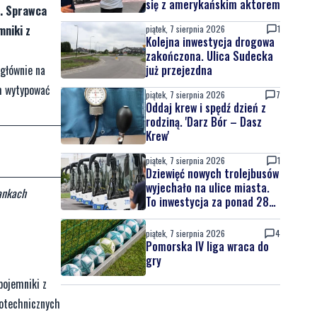
się z amerykańskim aktorem
w. Sprawca
mniki z
piątek, 7 sierpnia 2026
1
Kolejna inwestycja drogowa
zakończona. Ulica Sudecka
 głównie na
już przejezdna
om wytypować
piątek, 7 sierpnia 2026
7
Oddaj krew i spędź dzień z
rodziną. 'Darz Bór – Dasz
Krew'
piątek, 7 sierpnia 2026
1
Dziewięć nowych trolejbusów
wyjechało na ulice miasta.
zankach
To inwestycja za ponad 28
mln zł
piątek, 7 sierpnia 2026
4
Pomorska IV liga wraca do
gry
pojemniki z
rotechnicznych