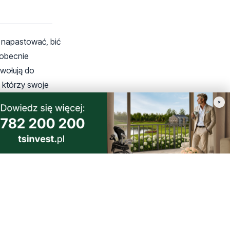
ś napastować, bić
 obecnie
awołują do
e którzy swoje
×
o zapytaj ich.
ki a Wołyń