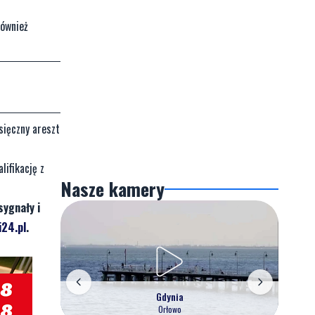
również
sięczny areszt
lifikację z
Nasze kamery
sygnały i
24.pl
.
Gdynia
Orłowo