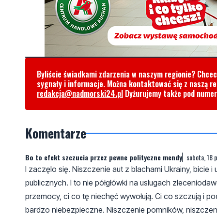
Byliście świadkami zdarzenia w naszym regionie? Chce
sygnały i informacje. Można kontaktować się z naszą r
redakcja@nadmorski24.pl
Dyżurujemy także pod nume
Komentarze
Bo to efekt szczucia przez pewne polityczne mendy
sobota, 18 
I zaczęlo się. Niszczenie aut z blachami Ukrainy, bicie 
publicznych. I to nie półgłówki na uslugach zlecenio
przemocy, ci co tę niechęć wywołują. Ci co szczują i po
bardzo niebezpieczne. Niszczenie pomników, niszczenie 