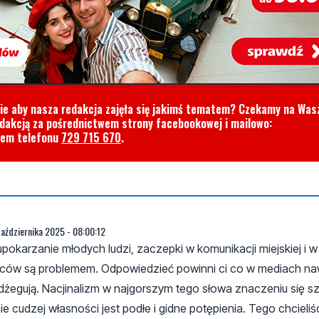
cie aby nasza redakcja zajęła się jakimś tematem? Czekamy na Was
edakcją za pośrednictwem strony facebookowej i mailowo:
rem telefonu
729 715 670
.
października 2025 - 08:00:12
i upokarzanie młodych ludzi, zaczepki w komunikacji miejskiej i 
dawców są problemem. Odpowiedzieć powinni ci co w mediach na
dżegują. Nacjinalizm w najgorszym tego słowa znaczeniu się sze
cudzej własności jest podłe i gidne potępienia. Tego chcieliśc