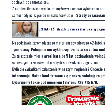
zdolnych do samozapłonu.
Z ustaleń śledczych wynika, że mężczyzna celowo wybierał pojazd
samochody należące do mieszkańców Gdyni.
Straty oszacowano
CZYTAJ TEŻ:
Wyszła z domu i ślad po niej zagin
Na podstawie zgromadzonego materiału dowodowego 42-latek usły
tymczasowy.
Policjanci nie wykluczają, że lista zarzutów mo
Za zniszczenie mienia
grozi kara do 5 lat pozbawienia wolnoś
surowszych przepisów dotyczących sprowadzenia zagrożenia.
Byliście świadkami zdarzenia w naszym regionie? Chcecie 
informacje. Można kontaktować się z naszą redakcją za 
Dyżurujemy także pod numerem telefonu 729 715 670.