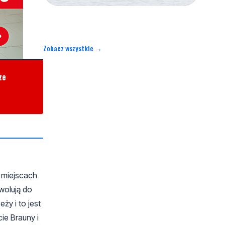
Zobacz wszystkie →
ze
w miejscach
wolują do
ży i to jest
ie Brauny i