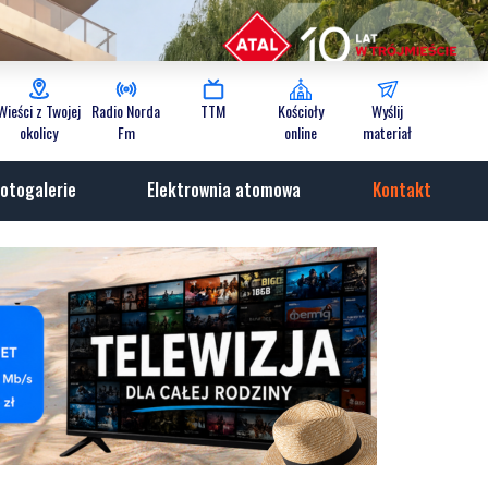
Wieści z Twojej
Radio Norda
TTM
Kościoły
Wyślij
okolicy
Fm
online
materiał
otogalerie
Elektrownia atomowa
Kontakt