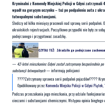
Kryminalni z Komendy Miejskiej Policji w Gdyni zatrzymal
wpadł na gorącym uczynku – tuż po podpaleniu auta z ukraiń
łatwopalnymi substancjami.
Śledczy od kilku miesięcy pracowali nad sprawą serii podpaleń. O
ukraińskich rejestracjach. Początkowo przypadki nie były ze sob
podejrzanego i przygotować zasadzkę.
CZYTAJ TEŻ:
Zdradziło go podejrzane zachowani
—
42-letni mieszkaniec Gdyni został zatrzymany bezpośrednio po 
substancji łatwopalnych
— informują policjanci
????Zatrzymany sprawca serii podpaleń pojazdów!???? Krymi
Opublikowany przez
Komenda Miejska Policji w Gdyni
Piątek,
Podczas przeszukania jego mieszkania, przy udziale funkcjonariu
cieczami i substancjami chemicznymi. Wstępna opinia biegłego 