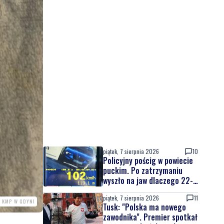
piątek, 7 sierpnia 2026
10
Policyjny pościg w powiecie
puckim. Po zatrzymaniu
wyszło na jaw dlaczego 22-
latek uciekał
piątek, 7 sierpnia 2026
11
. KMP W GDYNI
Tusk: "Polska ma nowego
zawodnika". Premier spotkał