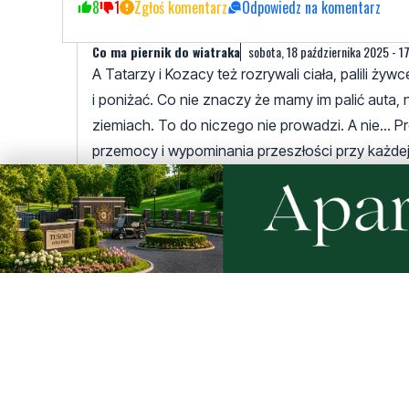
8
1
Zgłoś komentarz
Odpowiedz na komentarz
Co ma piernik do wiatraka
sobota, 18 października 2025 - 17
A Tatarzy i Kozacy też rozrywali ciała, palili ż
i poniżać. Co nie znaczy że mamy im palić auta,
ziemiach. To do niczego nie prowadzi. A nie... P
przemocy i wypominania przeszłości przy każdej 
glosy zdobywają przez budzenie w ludziach najg
4
3
Zgłoś komentarz
Odpowiedz na komentarz
Ammo
sobota, 18 października 2025 - 19:39:06
Tyle, że nasi dziadkowie uciekali przed tym uk
Sporo ludzi uciekło na te tereny przed Ukraińca
pamiętamy bo znamy z relacji świadków tych kt
4
0
Zgłoś komentarz
Odpowiedz na komentar
Była akcja, była i reakcja
sobota, 18 października 2025