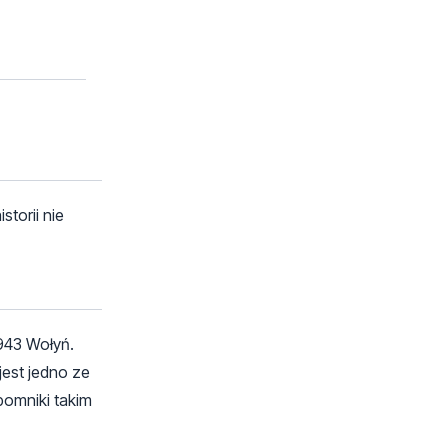
torii nie
1943 Wołyń.
jest jedno ze
pomniki takim