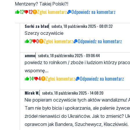
Mentzeny? Takiej Polski?!
12
12
Zgłoś komentarz
Odpowiedz na komentarz
Sorki za bład
sobota, 18 października 2025 - 08:01:32
Szerzy oczywiście
3
0
Zgłoś komentarz
Odpowiedz na komentarz
ammo
sobota, 18 października 2025 - 09:06:44
powiedz to rolnikom / zboże i ludziom którzy prac
wspomnę...
14
4
Zgłoś komentarz
Odpowiedz na komentarz
Mirek W.
sobota, 18 października 2025 - 14:08:20
Nie popieram oczywiście tych aktów wandalizmu! Al
Tam nie było bicia i upokarzania, ale palenie żywce
źródeł nienawiści do Ukraińców. Jak to zmienić? Ukr
oprawcom jak Bandera, Szuchewycz, Kłaczkiwski.