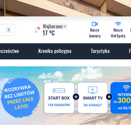
Wejherowo
Nasze
Nasze
o
17
C
kamery
HotSpoty
eczeństwo
Kronika policyjna
Turystyka
F