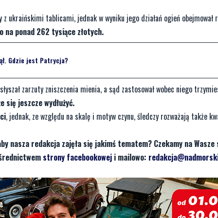
y z ukraińskimi tablicami, jednak w wyniku jego działań ogień obejmował 
 na ponad 262 tysiące złotych.
ął. Gdzie jest Patrycja?
szał zarzuty zniszczenia mienia, a sąd zastosował wobec niego trzymie
że się jeszcze wydłużyć.
ci
, jednak, ze względu na skalę i motyw czynu, śledczy rozważają także kwa
aby nasza redakcja zajęła się jakimś tematem? Czekamy na Wasze 
pośrednictwem
strony facebookowej
i mailowo:
redakcja@nadmorski