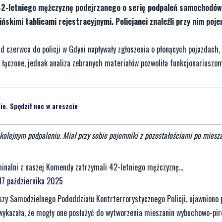
i 42-letniego mężczyznę podejrzanego o serię podpaleń samochodó
skimi tablicami rejestracyjnymi. Policjanci znaleźli przy nim poje
d czerwca do policji w Gdyni napływały zgłoszenia o płonących pojazdach,
ą łączone, jednak analiza zebranych materiałów pozwoliła funkcjonariusz
e. Spędził noc w areszcie
kolejnym podpaleniu. Miał przy sobie pojemniki z pozostałościami po mies
nalni z naszej Komendy zatrzymali 42-letniego mężczyznę...
 17 października 2025
szy Samodzielnego Pododdziału Kontrterrorystycznego Policji, ujawniono 
wykazała, że mogły one posłużyć do wytworzenia mieszanin wybuchowo-pi