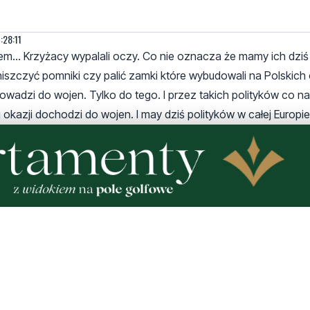
:28:11
ywcem... Krzyżacy wypalali oczy. Co nie oznacza że mamy ich dzi
 niszczyć pomniki czy palić zamki które wybudowali na Polskich
rowadzi do wojen. Tylko do tego. I przez takich polityków co n
okazji dochodzi do wojen. I may dziś polityków w całej Europi
orszych instynktów. Wrogości, nacjonalizmu i szowinizmu.
raińskim mordem na Wołyniu. Jeżeli masz rodzinę w lubelskiem t
mi. Od tych tatarskich historii o których piszesz dzielą nas wie
órzy uciekli.
z
 - 21:31:02