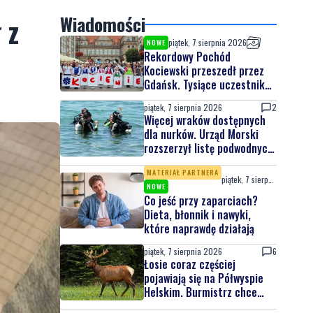
 z
Wiadomości
piątek, 7 sierpnia 2026
NOWE
Rekordowy Pochód
Kociewski przeszedł przez
Gdańsk. Tysiące uczestników
na jubileuszowej edycji
piątek, 7 sierpnia 2026
2
Więcej wraków dostępnych
dla nurków. Urząd Morski
rozszerzył listę podwodnych
atrakcji
MATERIAŁ PARTNERA
piątek, 7 sierpnia 2026
NOWE
Co jeść przy zaparciach?
Dieta, błonnik i nawyki,
które naprawdę działają
piątek, 7 sierpnia 2026
6
Łosie coraz częściej
pojawiają się na Półwyspie
Helskim. Burmistrz chce
nowych znaków drogowych