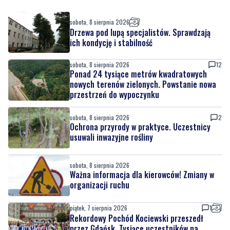
sobota, 8 sierpnia 2026
Drzewa pod lupą specjalistów. Sprawdzają
ich kondycję i stabilność
sobota, 8 sierpnia 2026
12
Ponad 24 tysiące metrów kwadratowych
nowych terenów zielonych. Powstanie nowa
przestrzeń do wypoczynku
sobota, 8 sierpnia 2026
2
Ochrona przyrody w praktyce. Uczestnicy
usuwali inwazyjne rośliny
sobota, 8 sierpnia 2026
Ważna informacja dla kierowców! Zmiany w
organizacji ruchu
piątek, 7 sierpnia 2026
1
Rekordowy Pochód Kociewski przeszedł
przez Gdańsk. Tysiące uczestników na