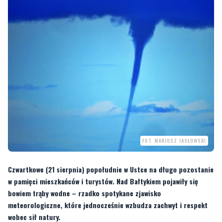
FOT. MARIUSZ JASŁOWSKI
Czwartkowe (21 sierpnia) popołudnie w Ustce na długo pozostanie
w pamięci mieszkańców i turystów. Nad Bałtykiem pojawiły się
bowiem trąby wodne – rzadko spotykane zjawisko
meteorologiczne, które jednocześnie wzbudza zachwyt i respekt
wobec sił natury.