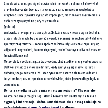
Smukłe wiry, unoszące się od powierzchni morza aż po chmury, tańczyły tuż
przy linii horyzontu, tworząc malowniczy, a zarazem groźnie wyglądający
krajobraz. Choć zjawisko wyglądało imponująco, nie stanowiło zagrożenia dla
osób przebywających na plaży czy w mieście.
[galeria]
Widowisko przyciągnęło dziesiątki osób, które zatrzymywały się na deptaku,
plaży i falochronach, by podziwiać niezwykłą scenerię. W ruch poszły telefony i
aparaty fotograficzne – media społecznościowe błyskawicznie zapełniły się
zdjęciami i nagraniami, dokumentującymi „taniec” wodnych lejów nad morzem.
[movies]1[/movies]
Meteorolodzy podkreślają, że trąby wodne, choć rzadkie, mogą występować na
Bałtyku, zwłaszcza w okresie letnim, kiedy spotykają się masy ciepłego i
chłodniejszego powietrza. W Ustce tym razem natura dała mieszkańcom i
turystom bezpieczne, spektakularne widowisko, które jeszcze długo będzie
wspominane.
Byliście świadkami zdarzenia w naszym regionie? Chcecie aby
nasza redakcja zajęła się jakimś tematem? Czekamy na Wasze
sygnały i informacje. Można kontaktować się z naszą redakcją za
pośrednictwem
strony facebookowej
i mailowo: