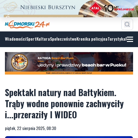
Wiadomości
Sport
Kultura
Społeczeństwo
Kronika policyjna
Turystyka
Fotoga
Spektakl natury nad Bałtykiem.
Trąby wodne ponownie zachwyciły
i...przeraziły I WIDEO
piątek, 22 sierpnia 2025, 08:30