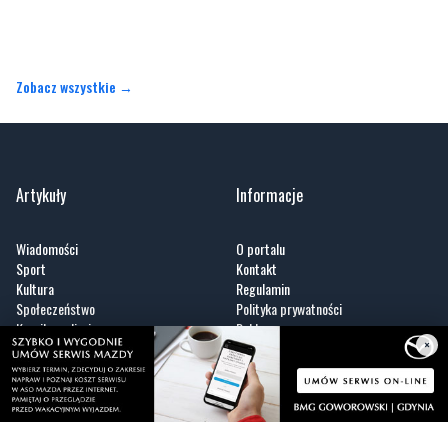
Zobacz wszystkie →
Artykuły
Informacje
Wiadomości
O portalu
Sport
Kontakt
Kultura
Regulamin
Społeczeństwo
Polityka prywatności
Kronika policyjna
Reklama
×
Zobacz
Fotogalerie