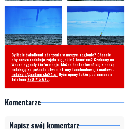
Byliście świadkami zdarzenia w naszym regionie? Chcecie
aby nasza redakcja zajęła się jakimś tematem? Czekamy na
Wasze sygnały i informacje. Można kontaktować się z naszą
redakcją za pośrednictwem strony facebookowej i mailowo:
redakcja@nadmorski24.pl
Dyżurujemy także pod numerem
telefonu
729 715 670
.
Komentarze
Napisz swój komentarz