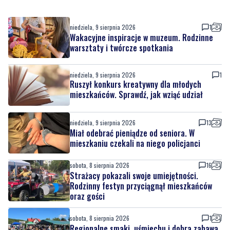
warsztaty i twórcze spotkania
niedziela, 9 sierpnia 2026
1
Ruszył konkurs kreatywny dla młodych
mieszkańców. Sprawdź, jak wziąć udział
niedziela, 9 sierpnia 2026
13
Miał odebrać pieniądze od seniora. W
mieszkaniu czekali na niego policjanci
sobota, 8 sierpnia 2026
16
Strażacy pokazali swoje umiejętności.
Rodzinny festyn przyciągnął mieszkańców
oraz gości
sobota, 8 sierpnia 2026
1
Regionalne smaki, uśmiechu i dobra zabawa.
Za nami Dzień Kaszubskiego Ogórka
sobota, 8 sierpnia 2026
8