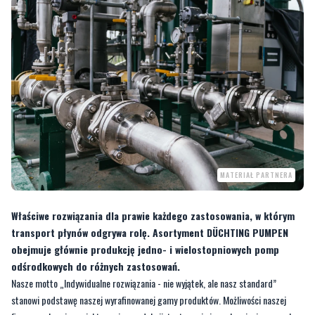
MATERIAŁ PARTNERA
Właściwe rozwiązania dla prawie każdego zastosowania, w którym
transport płynów odgrywa rolę. Asortyment DÜCHTING PUMPEN
obejmuje głównie produkcję jedno- i wielostopniowych pomp
odśrodkowych do różnych zastosowań.
Nasze motto „Indywidualne rozwiązania - nie wyjątek, ale nasz standard”
stanowi podstawę naszej wyrafinowanej gamy produktów. Możliwości naszej
firmy w zakresie projektowania, produkcji, testowania i uruchamiania naszych
produktów są wysoko cenione w branżach, którym służymy.
Poznaj najlepsze pompy