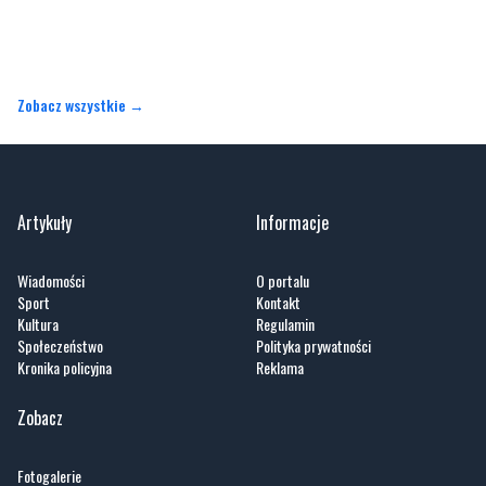
Zobacz wszystkie →
Artykuły
Informacje
Wiadomości
O portalu
Sport
Kontakt
Kultura
Regulamin
Społeczeństwo
Polityka prywatności
Kronika policyjna
Reklama
Zobacz
Fotogalerie
Nasze HotSpoty
Nasze kamery
Praca
Praca IT Gdańsk