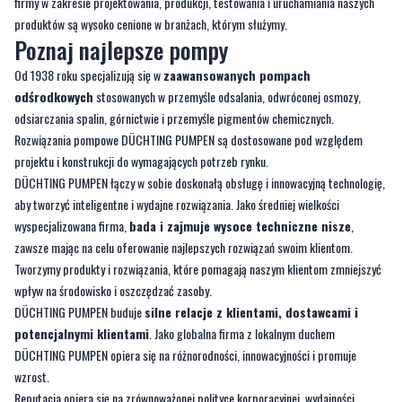
Od 1938 roku specjalizują się w
zaawansowanych pompach
odśrodkowych
stosowanych w przemyśle odsalania, odwróconej osmozy,
odsiarczania spalin, górnictwie i przemyśle pigmentów chemicznych.
Rozwiązania pompowe DÜCHTING PUMPEN są dostosowane pod względem
projektu i konstrukcji do wymagających potrzeb rynku.
DÜCHTING PUMPEN łączy w sobie doskonałą obsługę i innowacyjną technologię,
aby tworzyć inteligentne i wydajne rozwiązania. Jako średniej wielkości
wyspecjalizowana firma,
bada i zajmuje wysoce techniczne nisze
,
zawsze mając na celu oferowanie najlepszych rozwiązań swoim klientom.
Tworzymy produkty i rozwiązania, które pomagają naszym klientom zmniejszyć
wpływ na środowisko i oszczędzać zasoby.
DÜCHTING PUMPEN buduje
silne relacje z klientami, dostawcami i
potencjalnymi klientami
. Jako globalna firma z lokalnym duchem
DÜCHTING PUMPEN opiera się na różnorodności, innowacyjności i promuje
wzrost.
Reputacja opiera się na zrównoważonej polityce korporacyjnej, wydajności,
niezawodności, innowacyjności i obsłudze posprzedażnej klienta.
Odporność na ścieranie i korozję