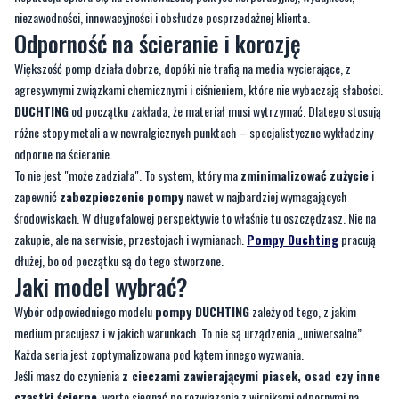
Większość pomp działa dobrze, dopóki nie trafią na media wycierające, z
agresywnymi związkami chemicznymi i ciśnieniem, które nie wybaczają słabości.
DUCHTING
od początku zakłada, że materiał musi wytrzymać. Dlatego stosują
różne stopy metali a w newralgicznych punktach – specjalistyczne wykładziny
odporne na ścieranie.
To nie jest "może zadziała". To system, który ma
zminimalizować
zużycie
i
zapewnić
zabezpieczenie
pompy
nawet w najbardziej wymagających
środowiskach. W długofalowej perspektywie to właśnie tu oszczędzasz. Nie na
zakupie, ale na serwisie, przestojach i wymianach.
Pompy Duchting
pracują
dłużej, bo od początku są do tego stworzone.
Jaki model wybrać?
Wybór odpowiedniego modelu
pompy DUCHTING
zależy od tego, z jakim
medium pracujesz i w jakich warunkach. To nie są urządzenia „uniwersalne”.
Każda seria jest zoptymalizowana pod kątem innego wyzwania.
Jeśli masz do czynienia
z cieczami zawierającymi piasek, osad czy inne
cząstki ścierne
, warto sięgnąć po rozwiązania z wirnikami odpornymi na
zużycie i obudową wykonaną z materiałów odpornych na korozję. Do
cieczy
agresywnych chemicznie
, istotna będzie odporność materiałowa, np.
wersje z komponentami duplex lub powłokami ochronnymi.