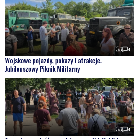
4
Wojskowe pojazdy, pokazy i atrakcje.
Jubileuszowy Piknik Militarny
4
Tu można znaleźć prawdziwe perełki. Pchli targ
cieszy się zainteresowaniem
Wiadomości