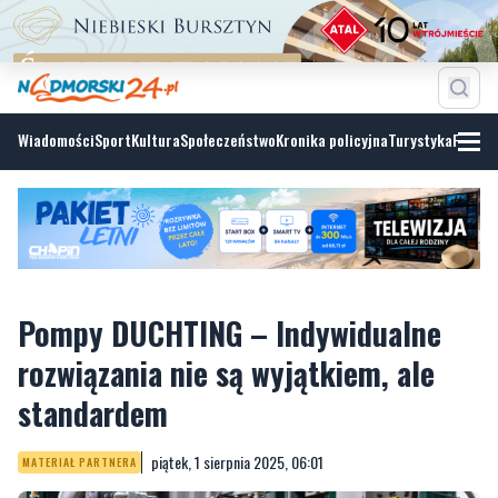
Wiadomości
Sport
Kultura
Społeczeństwo
Kronika policyjna
Turystyka
Fotoga
Pompy DUCHTING – Indywidualne
rozwiązania nie są wyjątkiem, ale
standardem
piątek, 1 sierpnia 2025, 06:01
MATERIAŁ PARTNERA