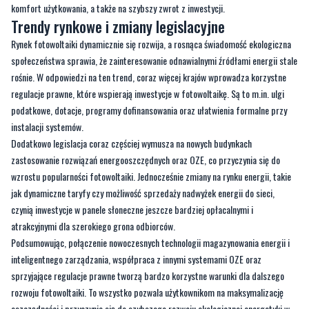
komfort użytkowania, a także na szybszy zwrot z inwestycji.
Trendy rynkowe i zmiany legislacyjne
Rynek fotowoltaiki dynamicznie się rozwija, a rosnąca świadomość ekologiczna
społeczeństwa sprawia, że zainteresowanie odnawialnymi źródłami energii stale
rośnie. W odpowiedzi na ten trend, coraz więcej krajów wprowadza korzystne
regulacje prawne, które wspierają inwestycje w fotowoltaikę. Są to m.in. ulgi
podatkowe, dotacje, programy dofinansowania oraz ułatwienia formalne przy
instalacji systemów.
Dodatkowo legislacja coraz częściej wymusza na nowych budynkach
zastosowanie rozwiązań energooszczędnych oraz OZE, co przyczynia się do
wzrostu popularności fotowoltaiki. Jednocześnie zmiany na rynku energii, takie
jak dynamiczne taryfy czy możliwość sprzedaży nadwyżek energii do sieci,
czynią inwestycje w panele słoneczne jeszcze bardziej opłacalnymi i
atrakcyjnymi dla szerokiego grona odbiorców.
Podsumowując, połączenie nowoczesnych technologii magazynowania energii i
inteligentnego zarządzania, współpraca z innymi systemami OZE oraz
sprzyjające regulacje prawne tworzą bardzo korzystne warunki dla dalszego
rozwoju fotowoltaiki. To wszystko pozwala użytkownikom na maksymalizację
oszczędności i przyczynia się do szybszego rozwoju ekologicznej energetyki w