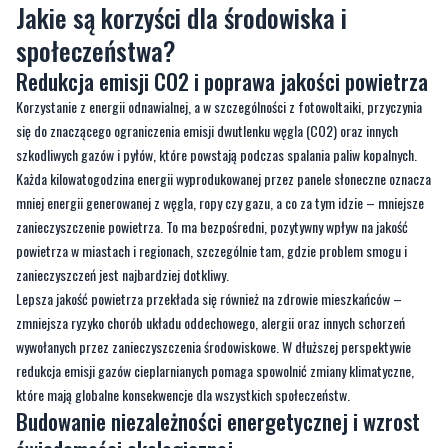
Jakie są korzyści dla środowiska i
społeczeństwa?
Redukcja emisji CO2 i poprawa jakości powietrza
Korzystanie z energii odnawialnej, a w szczególności z fotowoltaiki, przyczynia
się do znaczącego ograniczenia emisji dwutlenku węgla (CO2) oraz innych
szkodliwych gazów i pyłów, które powstają podczas spalania paliw kopalnych.
Każda kilowatogodzina energii wyprodukowanej przez panele słoneczne oznacza
mniej energii generowanej z węgla, ropy czy gazu, a co za tym idzie – mniejsze
zanieczyszczenie powietrza. To ma bezpośredni, pozytywny wpływ na jakość
powietrza w miastach i regionach, szczególnie tam, gdzie problem smogu i
zanieczyszczeń jest najbardziej dotkliwy.
Lepsza jakość powietrza przekłada się również na zdrowie mieszkańców –
zmniejsza ryzyko chorób układu oddechowego, alergii oraz innych schorzeń
wywołanych przez zanieczyszczenia środowiskowe. W dłuższej perspektywie
redukcja emisji gazów cieplarnianych pomaga spowolnić zmiany klimatyczne,
które mają globalne konsekwencje dla wszystkich społeczeństw.
Budowanie niezależności energetycznej i wzrost