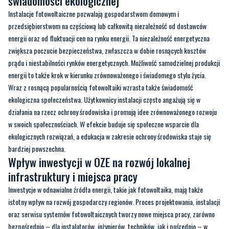
świadomości ekologicznej
Instalacje fotowoltaiczne pozwalają gospodarstwom domowym i
przedsiębiorstwom na częściową lub całkowitą niezależność od dostawców
energii oraz od fluktuacji cen na rynku energii. Ta niezależność energetyczna
zwiększa poczucie bezpieczeństwa, zwłaszcza w dobie rosnących kosztów
prądu i niestabilności rynków energetycznych. Możliwość samodzielnej produkcji
energii to także krok w kierunku zrównoważonego i świadomego stylu życia.
Wraz z rosnącą popularnością fotowoltaiki wzrasta także świadomość
ekologiczna społeczeństwa. Użytkownicy instalacji często angażują się w
działania na rzecz ochrony środowiska i promują idee zrównoważonego rozwoju
w swoich społecznościach. W efekcie buduje się społeczne wsparcie dla
ekologicznych rozwiązań, a edukacja w zakresie ochrony środowiska staje się
bardziej powszechna.
Wpływ inwestycji w OZE na rozwój lokalnej
infrastruktury i miejsca pracy
Inwestycje w odnawialne źródła energii, takie jak fotowoltaika, mają także
istotny wpływ na rozwój gospodarczy regionów. Proces projektowania, instalacji
oraz serwisu systemów fotowoltaicznych tworzy nowe miejsca pracy, zarówno
bezpośrednio – dla instalatorów, inżynierów, techników, jak i pośrednio – w