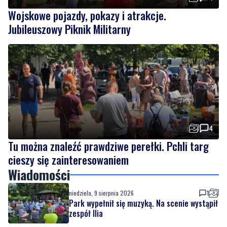
Wojskowe pojazdy, pokazy i atrakcje.
Jubileuszowy Piknik Militarny
4
Tu można znaleźć prawdziwe perełki. Pchli targ
cieszy się zainteresowaniem
Wiadomości
niedziela, 9 sierpnia 2026
1
Park wypełnił się muzyką. Na scenie wystąpił
zespół Ilia