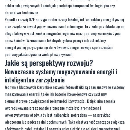
sektorach powiązanych, takich jak produkcja komponentów, logistyka czy
doradztwo techniczne.
Ponadto rozwój OZE sprzyja modernizacji lokalnej infrastruktury energetycznej
oraz zwiększa inwestycje w nowoczesne technologie. To z kolei przekłada się na
długofalowy wzrost konkurencyjności regionów oraz poprawę warunków życia
mieszkańców. Wzmacnianie lokalnych rynków pracy i infrastruktury
energetycznej przyczynia się do zrównoważonego rozwoju społeczności i
poprawy jakości życia na wielu płaszczyznach.
Jakie są perspektywy rozwoju?
Nowoczesne systemy magazynowania energii i
inteligentne zarządzanie
Jednym z kluczowych kierunków rozwoju fotowoltaiki są zaawansowane systemy
magazynowania energii, takie jak baterie litowo-jonowe czy systemy
akumulatorowe o zwiększonej pojemności i żywotności. Dzięki nim energia
wyprodukowana przez panele słoneczne może być gromadzona i
wykorzystywana wtedy, gdy jest najbardziej potrzebna — na przykład
wieczorem lub podczas dni pochmurnych. Taka elastyczność znacząco zwiększa
efektywność całej instalacji i pozwala uniezależnić się od sieci energetycznej.