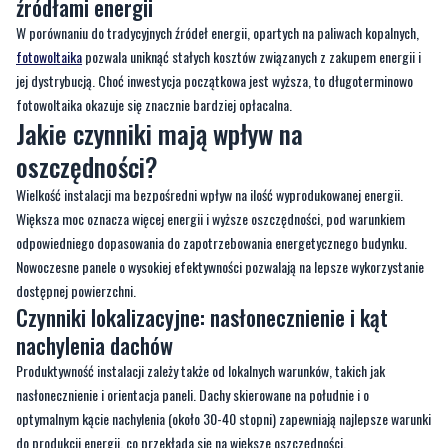
źródłami energii
W porównaniu do tradycyjnych źródeł energii, opartych na paliwach kopalnych,
fotowoltaika
pozwala uniknąć stałych kosztów związanych z zakupem energii i
jej dystrybucją. Choć inwestycja początkowa jest wyższa, to długoterminowo
fotowoltaika okazuje się znacznie bardziej opłacalna.
Jakie czynniki mają wpływ na
oszczędności?
Wielkość instalacji ma bezpośredni wpływ na ilość wyprodukowanej energii.
Większa moc oznacza więcej energii i wyższe oszczędności, pod warunkiem
odpowiedniego dopasowania do zapotrzebowania energetycznego budynku.
Nowoczesne panele o wysokiej efektywności pozwalają na lepsze wykorzystanie
dostępnej powierzchni.
Czynniki lokalizacyjne: nasłonecznienie i kąt
nachylenia dachów
Produktywność instalacji zależy także od lokalnych warunków, takich jak
nasłonecznienie i orientacja paneli. Dachy skierowane na południe i o
optymalnym kącie nachylenia (około 30-40 stopni) zapewniają najlepsze warunki
do produkcji energii, co przekłada się na większe oszczędności.