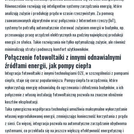
Równocześnie rozwijają się inteligentne systemy zarządzania energią, które
analizują zużycie i produkcję prądu w czasie rzeczywistym. Za pomocą
zaawansowanych algorytmów oraz połączenia z Internetem rzeczy (IoT),
systemy te potrafią automatycznie sterować zużyciem energii w budynku, np.
przesuwając pracę urządzeń elektrycznych na godziny największej produkcji
energii ze słońca. Takie rozwiązania nie tylko optymalizują zużycie, ale również
minimalizują straty i podnoszą komfort użytkowników.
Połączenie fotowoltaiki z innymi odnawialnymi
źródłami energii, jak pompy ciepła
Integracja fotowoltaiki z innymi technologiami OZE, w szczególności z pompami
ciepła, staje się coraz popularniejsza. Pompy ciepła to urządzenia, które
wykorzystują energię odnawialną do ogrzewania i chłodzenia budynków, a ich
połączenie z własną instalacją fotowoltaiczną pozwala na znaczne obniżenie
kosztów eksploatacji.
Taka synergiczna współpraca technologii umożliwia maksymalne wykorzystanie
własnej wyprodukowanej energii, zmniejszając konieczność korzystania z prądu
z sieci. Co więcej, integracja pozwala na automatyczne zarządzanie obydwoma
systemami, co przekłada się na jeszcze większą efektywność energetyczną i