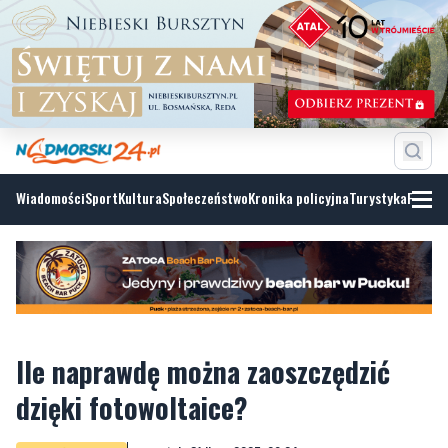
Wiadomości
Sport
Kultura
Społeczeństwo
Kronika policyjna
Turystyka
Fotoga
Ile naprawdę można zaoszczędzić
dzięki fotowoltaice?