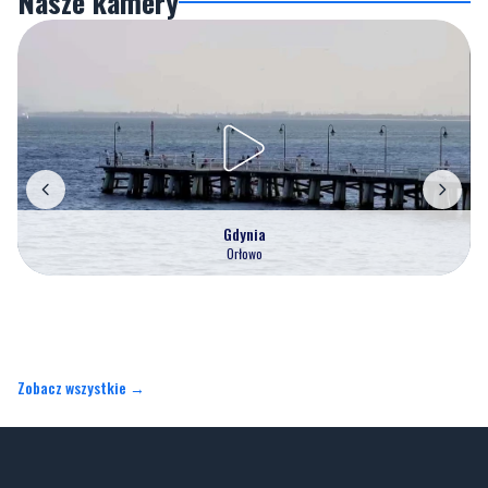
Nasze kamery
Gdynia
Orłowo
Zobacz wszystkie →