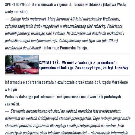
SPORTIS PN-33 interweniowali w rejonie ul. Tarcice w Gdańsku (Martwa Wisła,
wody morskie).
—
Załoga łodzi motorowej, którą kierował 49-letni mieszkaniec Wejherowa,
zgłosiła zaplątanie śruby napędowej w nieoznakowaną sieć rybacką. Policjanci
udzielili pomocy, usuwając sieć z silnika. Na szczęście nie doszło do uszkodzeń i
jednostka mogła kontynuować rejs. Zabezpieczoną sieć typu żak (ok. 20 m)
przekazano do utylizacji
- informuje Pomorska Policja.
CZYTAJ TEŻ:
Wrócił z 'wakacji z promilami' i
spowodował kolizję. Zaskoczył tym, że był trzeźwy
Informacja o zdarzeniu została niezwłocznie przekazana do Urzędu Morskiego
w Gdyni.
Podczas dalszego patrolowania funkcjonariusze nie stwierdzili podobnych
zagrożeń.
—
Stawianie nieoznakowanych sieci na wodach morskich jest wykroczeniem,
natomiast na wodach śródlądowych stanowi przestępstwo. Tego rodzaju sprzęt może
stanowić poważne zagrożenie dla żeglugi i osób przebywających na wodzie. Jeśli
zauważycie podejrzane sieci lub inne nieprawidłowości – niezwłocznie informujcie