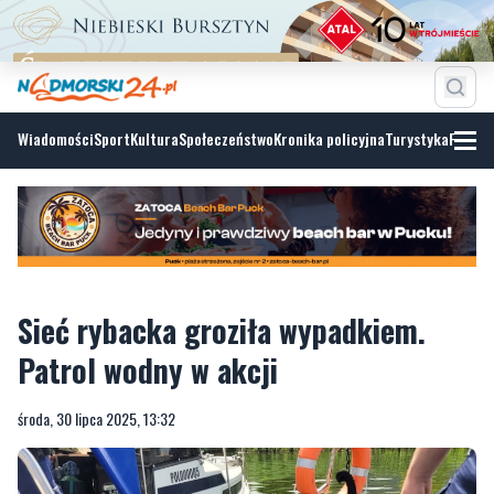
Wiadomości
Sport
Kultura
Społeczeństwo
Kronika policyjna
Turystyka
Fotoga
Sieć rybacka groziła wypadkiem.
Patrol wodny w akcji
środa, 30 lipca 2025, 13:32