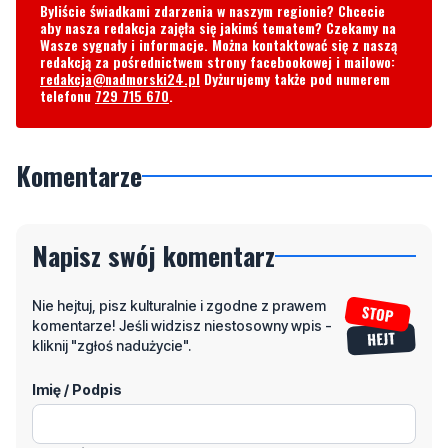
Byliście świadkami zdarzenia w naszym regionie? Chcecie
aby nasza redakcja zajęła się jakimś tematem? Czekamy na
Wasze sygnały i informacje. Można kontaktować się z naszą
redakcją za pośrednictwem strony facebookowej i mailowo:
redakcja@nadmorski24.pl
Dyżurujemy także pod numerem
telefonu
729 715 670
.
Komentarze
Napisz swój komentarz
Nie hejtuj, pisz kulturalnie i zgodne z prawem
komentarze! Jeśli widzisz niestosowny wpis -
kliknij "zgłoś nadużycie".
Imię / Podpis