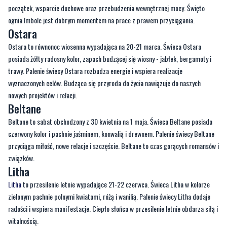
Ostara to równonoc wiosenna wypadająca na 20-21 marca. Świeca Ostara
posiada żółty radosny kolor, zapach budzącej się wiosny - jabłek, bergamoty i
trawy. Palenie świecy Ostara rozbudza energie i wspiera realizacje
wyznaczonych celów. Budząca się przyroda do życia nawiązuje do naszych
nowych projektów i relacji.
Beltane
Beltane to sabat obchodzony z 30 kwietnia na 1 maja. Świeca Beltane posiada
czerwony kolor i pachnie jaśminem, konwalią i drewnem. Palenie świecy Beltane
przyciąga miłość, nowe relacje i szczęście. Beltane to czas gorących romansów i
związków.
Litha
Litha
to przesilenie letnie wypadające 21-22 czerwca. Świeca Litha w kolorze
zielonym pachnie polnymi kwiatami, różą i wanilią. Palenie świecy Litha dodaje
radości i wspiera manifestacje. Ciepło słońca w przesilenie letnie obdarza siłą i
witalnością.
Lammas
Lammas to święto obchodzone 1 sierpnia. Świeca Lammas jest w kolorze jasno-
brązowym z dodatkiem olejków o zapachu paczuli, jaśminu i bursztynu. Warto