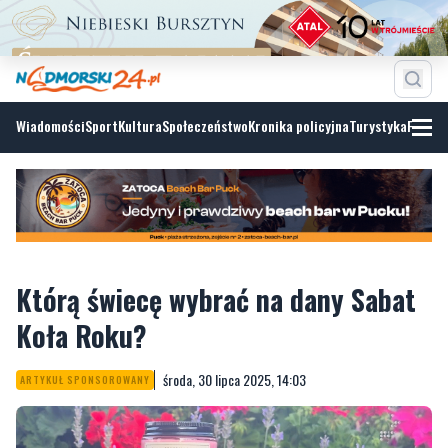
Wiadomości
Sport
Kultura
Społeczeństwo
Kronika policyjna
Turystyka
Fotoga
Którą świecę wybrać na dany Sabat
Koła Roku?
środa, 30 lipca 2025, 14:03
ARTYKUŁ SPONSOROWANY