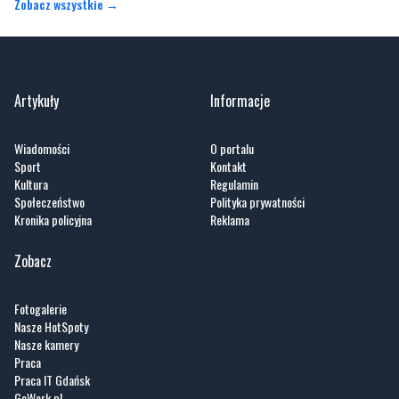
Artykuły
Informacje
Wiadomości
O portalu
Sport
Kontakt
Kultura
Regulamin
Społeczeństwo
Polityka prywatności
Kronika policyjna
Reklama
Zobacz
Fotogalerie
Nasze HotSpoty
Nasze kamery
Praca
Praca IT Gdańsk
GoWork.pl
Dodaj ofertę pracy
Nadmorski24.pl - portal informacyjny z Małego Trójmiasta Kaszubskiego. Twoja