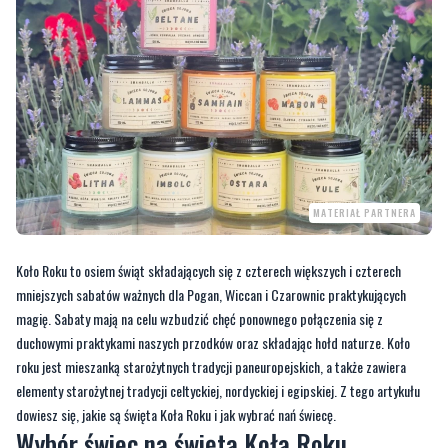
MATERIAŁ PARTNERA
Koło Roku to osiem świąt składających się z czterech większych i czterech
mniejszych sabatów ważnych dla Pogan, Wiccan i Czarownic praktykujących
magię. Sabaty mają na celu wzbudzić chęć ponownego połączenia się z
duchowymi praktykami naszych przodków oraz składając hołd naturze. Koło
roku jest mieszanką starożytnych tradycji paneuropejskich, a także zawiera
elementy starożytnej tradycji celtyckiej, nordyckiej i egipskiej. Z tego artykułu
dowiesz się, jakie są święta Koła Roku i jak wybrać nań świecę.
Wybór świec na święta Koła Roku
Celebrowanie
świąt Koła Roku
i praktykowanie ich jest ściśle związane z magią
ognia. Świece współcześnie są wykorzystywane do łączenia się w tych dniach z
energiami natury oraz bóstwami. Przy wykorzystaniu świec, które są