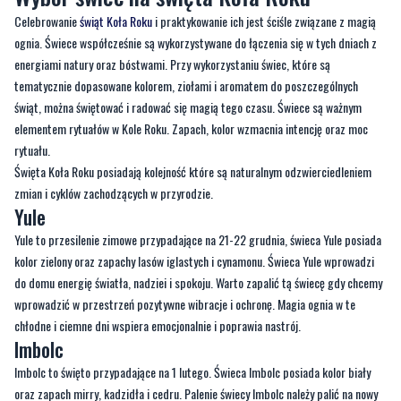
tematycznie dopasowane kolorem, ziołami i aromatem do poszczególnych
świąt, można świętować i radować się magią tego czasu. Świece są ważnym
elementem rytuałów w Kole Roku. Zapach, kolor wzmacnia intencję oraz moc
rytuału.
Święta Koła Roku posiadają kolejność które są naturalnym odzwierciedleniem
zmian i cyklów zachodzących w przyrodzie.
Yule
Yule to przesilenie zimowe przypadające na 21-22 grudnia, świeca Yule posiada
kolor zielony oraz zapachy lasów iglastych i cynamonu. Świeca Yule wprowadzi
do domu energię światła, nadziei i spokoju. Warto zapalić tą świecę gdy chcemy
wprowadzić w przestrzeń pozytywne wibracje i ochronę. Magia ognia w te
chłodne i ciemne dni wspiera emocjonalnie i poprawia nastrój.
Imbolc
Imbolc to święto przypadające na 1 lutego. Świeca Imbolc posiada kolor biały
oraz zapach mirry, kadzidła i cedru. Palenie świecy Imbolc należy palić na nowy
początek, wsparcie duchowe oraz przebudzenia wewnętrznej mocy. Święto
ognia Imbolc jest dobrym momentem na prace z prawem przyciągania.
Ostara