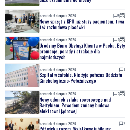
Nowy sprzęt z KPO już służy pacjentom, trwa
też rozbudowa placówki
czwartek, 6 sierpnia 2026
4
Urodziny Biura Obsługi Klienta w Pucku. Były
promocje, porady i atrakcje dla
najmłodszych
czwartek, 6 sierpnia 2026
7
Szpital w żałobie. Nie żyje położna Oddziału
Ginekologiczno-Położniczego
czwartek, 6 sierpnia 2026
2
Nowy odcinek szlaku rowerowego nad
Bałtykiem. Powodem zmiany budowa
elektrowni jądrowej
czwartek, 6 sierpnia 2026
2
Pół wieku razem. Wyjątkowy jubileusz
małżonków w ratuszu