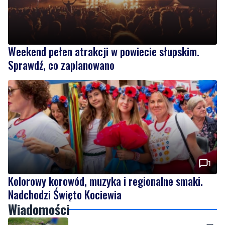
Weekend pełen atrakcji w powiecie słupskim.
Sprawdź, co zaplanowano
1
Kolorowy korowód, muzyka i regionalne smaki.
Nadchodzi Święto Kociewia
Wiadomości
czwartek, 6 sierpnia 2026
9
Nietrzeźwy opiekun jechał rowerem z
dzieckiem. Dziewczynka nie miała kasku