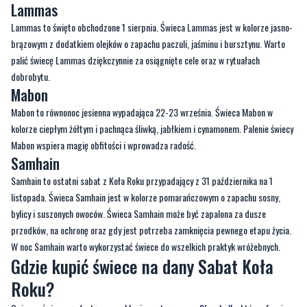
palić świecę Lammas dziękczynnie za osiągnięte cele oraz w rytuałach
dobrobytu.
Mabon
Mabon to równonoc jesienna wypadająca 22-23 września. Świeca Mabon w
kolorze ciepłym żółtym i pachnąca śliwką, jabłkiem i cynamonem. Palenie świecy
Mabon wspiera magię obfitości i wprowadza radość.
Samhain
Samhain to ostatni sabat z Koła Roku przypadający z 31 października na 1
listopada. Świeca Samhain jest w kolorze pomarańczowym o zapachu sosny,
bylicy i suszonych owoców. Świeca Samhain może być zapalona za dusze
przodków, na ochronę oraz gdy jest potrzeba zamknięcia pewnego etapu życia.
W noc Samhain warto wykorzystać świece do wszelkich praktyk wróżebnych.
Gdzie kupić świece na dany Sabat Koła
Roku?
Opisane świece są dostępne w
sklepie ezoterycznym Shamballa
, który oferuje
bezpłatną pomoc przy wyborze świec. Dostępne świece są tworzone ręcznie z
wosku sojowego i składników najwyższej jakości. Każda świeca jest stworzona