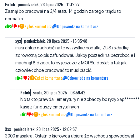
9
7
Zgłoś komentarz
Odpowiedz na komentarz
xyz
poniedziałek, 28 lipca 2025 - 15:35:48
musi chłop nadrobić na te wszystkie podatki, ZUS i składkę
zdrowotną co pis zafundował. Jakby poszedł na bezrobocie i
machnął 8 dzieci, to by jeszcze z MOPSu dostał, a tak jak
człowiek chce pracować to musi płacić.
4
2
Zgłoś komentarz
Odpowiedz na komentarz
Felek
środa, 30 lipca 2025 - 08:59:42
No tak to prawda i emerytury nie zobaczy bo ryży xap******
kasę z funduszy emerytalnych
1
1
Zgłoś komentarz
Odpowiedz na komentarz
Xxx
poniedziałek, 28 lipca 2025 - 12:02:57
3000 masakra. Ostatnio kierowca ubiera że wschodu spowodował
kolizję i uciekł po zatrzymaniu dali mu 2000 których pewnie i tak
nie zaplaci
1
3
Zgłoś komentarz
Odpowiedz na komentarz