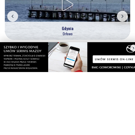
Gdynia
Orłowo
×
Zobacz wszystkie →
Artykuły
Informacje
Wiadomości
O portalu
Sport
Kontakt
Kultura
Regulamin
Społeczeństwo
Polityka prywatności
Kronika policyjna
Reklama