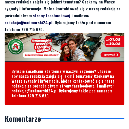
redakcja@nadmorski24.pl
. Dyżurujemy także pod numerem
telefonu 729 715 670.
Byliście świadkami zdarzenia w naszym regionie? Chcecie
aby nasza redakcja zajęła się jakimś tematem? Czekamy na
Wasze sygnały i informacje. Można kontaktować się z naszą
redakcją za pośrednictwem strony facebookowej i mailowo:
redakcja@nadmorski24.pl
Dyżurujemy także pod numerem
telefonu
729 715 670
.
Komentarze
Felek
poniedziałek, 28 lipca 2025 - 11:12:27
Zasnął bo pracował na 3/4 etatu 14 godzin za tego rządu to
normalka