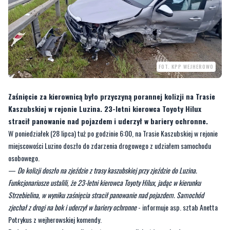
FOT. KPP WEJHEROWO
Zaśnięcie za kierownicą było przyczyną porannej kolizji na Trasie
Kaszubskiej w rejonie Luzina. 23-letni kierowca Toyoty Hilux
stracił panowanie nad pojazdem i uderzył w bariery ochronne.
W poniedziałek (28 lipca) tuż po godzinie 6:00, na Trasie Kaszubskiej w rejonie
miejscowości Luzino doszło do zdarzenia drogowego z udziałem samochodu
osobowego.
—
Do kolizji doszło na zjeździe z trasy kaszubskiej przy zjeździe do Luzina.
Funkcjonariusze ustalili, że 23-letni kierowca Toyoty Hilux, jadąc w kierunku
Strzebielina, w wyniku zaśnięcia stracił panowanie nad pojazdem. Samochód
zjechał z drogi na bok i uderzył w bariery ochronne
- informuje asp. sztab Anetta
Potrykus z wejherowskiej komendy.
Badanie przeprowadzone alko-testem przez policjantów ruchu drogowego
wykazało, że kierowca był trzeźwy. W pojeździe znajdowało się dwóch
pasażerów.