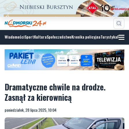
Wiadomości
Sport
Kultura
Społeczeństwo
Kronika policyjna
Turystyka
Fotoga
Dramatyczne chwile na drodze.
Zasnął za kierownicą
poniedziałek, 28 lipca 2025, 10:04