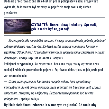
CZYTAJ TEŻ:
Burze, ulewy i wichury. Sprawdź,
gdzie może być najgorzej!
—
Na szczęście nikt nie odniósł obrażeń. Z uwagi na uszkodzenia pojazdu policjanci
zatrzymali dowód rejestracyjny. 23-latek został ukarany mandatem karnym w
wysokości 3000 zł oraz 10 punktami karnymi za spowodowanie zagrożenia w ruchu
drogowym
- dodaje asp. sztab Anetta Potrykus.
Policjanci przypominają, że zmęczenie i brak snu mają realny wpływ na czas
reakcji i zdolność prowadzenia pojazdu. Są równie niebezpieczne jak jazda pod
wpływem alkoholu.
—
Osoba przemęczona za kierownica reaguje wolniej i ma ograniczoną
koncentrację. Nawet chwila nieuwagi może skończyć się tragicznie. Jeśli czujesz
zmęczenie, zatrzymaj się i odpocznij. Bezpieczeństwo powinno być zawsze
priorytetem
- apeluje policja.
Byliście świadkami zdarzenia w naszym regionie? Chcecie aby
nasza redakcja zajęła się jakimś tematem? Czekamy na Wasze
sygnały i informacje. Można kontaktować się z naszą redakcją za
pośrednictwem
strony facebookowej
i mailowo: