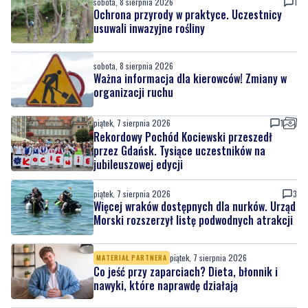
sobota, 8 sierpnia 2026
1
Ochrona przyrody w praktyce. Uczestnicy
usuwali inwazyjne rośliny
sobota, 8 sierpnia 2026
Ważna informacja dla kierowców! Zmiany w
organizacji ruchu
piątek, 7 sierpnia 2026
1
Rekordowy Pochód Kociewski przeszedł
przez Gdańsk. Tysiące uczestników na
jubileuszowej edycji
piątek, 7 sierpnia 2026
3
Więcej wraków dostępnych dla nurków. Urząd
Morski rozszerzył listę podwodnych atrakcji
piątek, 7 sierpnia 2026
MATERIAŁ PARTNERA
Co jeść przy zaparciach? Dieta, błonnik i
nawyki, które naprawdę działają