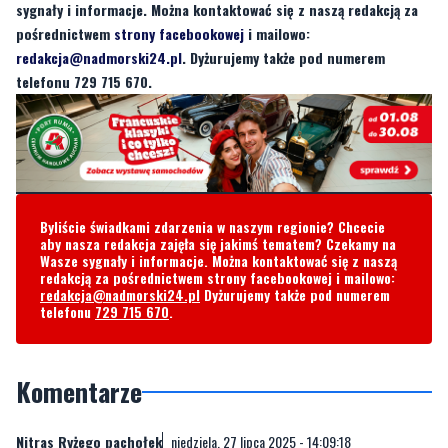
sygnały i informacje. Można kontaktować się z naszą redakcją za
pośrednictwem
strony facebookowej
i mailowo:
redakcja@nadmorski24.pl
. Dyżurujemy także pod numerem
telefonu 729 715 670.
Byliście świadkami zdarzenia w naszym regionie? Chcecie
aby nasza redakcja zajęła się jakimś tematem? Czekamy na
Wasze sygnały i informacje. Można kontaktować się z naszą
redakcją za pośrednictwem strony facebookowej i mailowo:
redakcja@nadmorski24.pl
Dyżurujemy także pod numerem
telefonu
729 715 670
.
Komentarze
Nitras Ryżego pachołek
niedziela, 27 lipca 2025 - 14:09:18