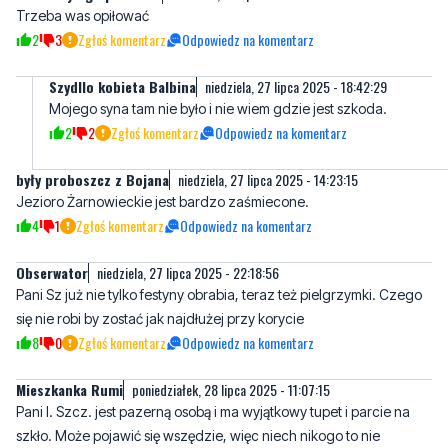
Trzeba was opiłować
2
3
Zgłoś komentarz
Odpowiedz na komentarz
Szydllo kobieta Balbina
niedziela, 27 lipca 2025 - 18:42:29
Mojego syna tam nie było i nie wiem gdzie jest szkoda.
2
2
Zgłoś komentarz
Odpowiedz na komentarz
były proboszcz z Bojana
niedziela, 27 lipca 2025 - 14:23:15
Jezioro Żarnowieckie jest bardzo zaśmiecone.
4
1
Zgłoś komentarz
Odpowiedz na komentarz
Obserwator
niedziela, 27 lipca 2025 - 22:18:56
Pani Sz już nie tylko festyny obrabia, teraz też pielgrzymki. Czego
się nie robi by zostać jak najdłużej przy korycie
8
0
Zgłoś komentarz
Odpowiedz na komentarz
Mieszkanka Rumi
poniedziałek, 28 lipca 2025 - 11:07:15
Pani I. Szcz. jest pazerną osobą i ma wyjątkowy tupet i parcie na
szkło. Może pojawić się wszędzie, więc niech nikogo to nie