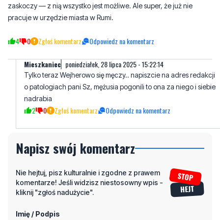
zaskoczy — z nią wszystko jest możliwe. Ale super, że już nie
pracuje w urzędzie miasta w Rumi.
4
0
Zgłoś komentarz
Odpowiedz na komentarz
Mieszkaniec
poniedziałek, 28 lipca 2025 - 15:22:14
Tylko teraz Wejherowo się męczy.. napiszcie na adres redakcji
o patologiach pani Sz, mężusia pogonili to ona za niego i siebie
nadrabia
2
0
Zgłoś komentarz
Odpowiedz na komentarz
Napisz swój komentarz
Nie hejtuj, pisz kulturalnie i zgodne z prawem
komentarze! Jeśli widzisz niestosowny wpis -
kliknij "zgłoś nadużycie".
Imię / Podpis