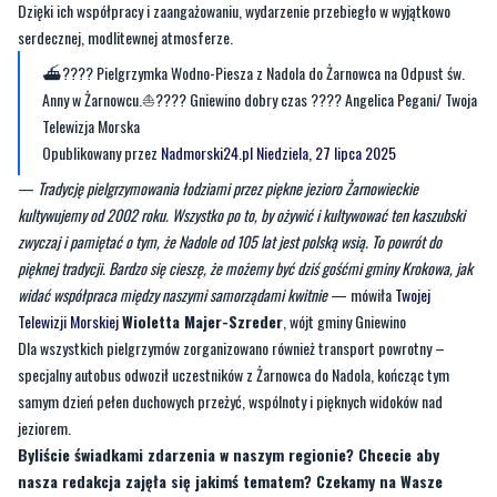
Dzięki ich współpracy i zaangażowaniu, wydarzenie przebiegło w wyjątkowo
serdecznej, modlitewnej atmosferze.
⛴️???? Pielgrzymka Wodno-Piesza z Nadola do Żarnowca na Odpust św.
Anny w Żarnowcu.⛵️???? Gniewino dobry czas ???? Angelica Pegani/ Twoja
Telewizja Morska
Opublikowany przez
Nadmorski24.pl
Niedziela, 27 lipca 2025
—
Tradycję pielgrzymowania łodziami przez piękne jezioro Żarnowieckie
kultywujemy od 2002 roku. Wszystko po to, by ożywić i kultywować ten kaszubski
zwyczaj i pamiętać o tym, że Nadole od 105 lat jest polską wsią. To powrót do
pięknej tradycji. Bardzo się cieszę, że możemy być dziś gośćmi gminy Krokowa, jak
widać współpraca między naszymi samorządami kwitnie
— mówiła
Twojej
Telewizji Morskiej
Wioletta Majer-Szreder
, wójt gminy Gniewino
Dla wszystkich pielgrzymów zorganizowano również transport powrotny –
specjalny autobus odwoził uczestników z Żarnowca do Nadola, kończąc tym
samym dzień pełen duchowych przeżyć, wspólnoty i pięknych widoków nad
jeziorem.
Byliście świadkami zdarzenia w naszym regionie? Chcecie aby
nasza redakcja zajęła się jakimś tematem? Czekamy na Wasze