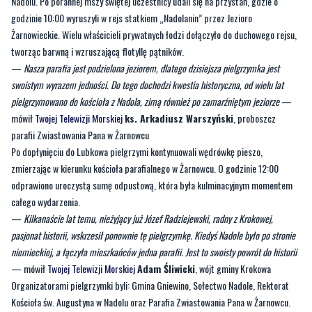
Nadolu. Po porannej mszy świętej uczestnicy udali się na przystań, gdzie o
godzinie 10:00 wyruszyli w rejs statkiem „Nadolanin” przez Jezioro
Żarnowieckie. Wielu właścicieli prywatnych łodzi dołączyło do duchowego rejsu,
tworząc barwną i wzruszającą flotyllę pątników.
—
Nasza parafia jest podzielona jeziorem, dlatego dzisiejsza pielgrzymka jest
swoistym wyrazem jedności. Do tego dochodzi kwestia historyczna, od wielu lat
pielgrzymowano do kościoła z Nadola, zimą również po zamarźniętym jeziorze
—
mówił
Twojej Telewizji Morskiej
ks. Arkadiusz Warszyński
, proboszcz
parafii Zwiastowania Pana w Żarnowcu
Po dopłynięciu do Lubkowa pielgrzymi kontynuowali wędrówkę pieszo,
zmierzając w kierunku kościoła parafialnego w Żarnowcu. O godzinie 12:00
odprawiono uroczystą sumę odpustową, która była kulminacyjnym momentem
całego wydarzenia.
—
Kilkanaście lat temu, nieżyjący już Józef Radziejewski, radny z Krokowej,
pasjonat historii, wskrzesił ponownie tę pielgrzymkę. Kiedyś Nadole było po stronie
niemieckiej, a łączyła mieszkańców jedna parafii. Jest to swoisty powrót do historii
— mówił
Twojej Telewizji Morskiej
Adam Śliwicki
, wójt gminy Krokowa
Organizatorami pielgrzymki byli: Gmina Gniewino, Sołectwo Nadole, Rektorat
Kościoła św. Augustyna w Nadolu oraz Parafia Zwiastowania Pana w Żarnowcu.