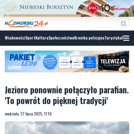
Wiadomości
Sport
Kultura
Społeczeństwo
Kronika policyjna
Turystyka
Fotoga
Jezioro ponownie połączyło parafian.
'To powrót do pięknej tradycji'
niedziela, 27 lipca 2025, 11:10