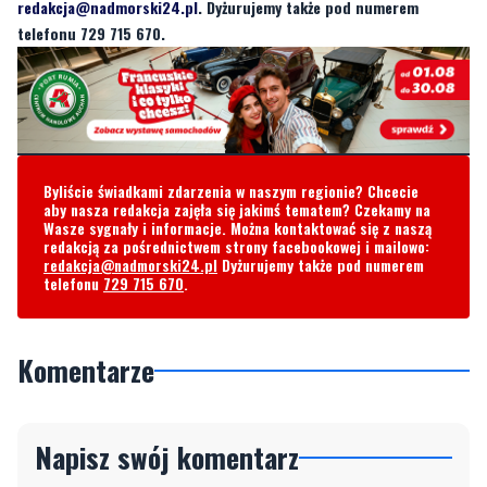
redakcja@nadmorski24.pl
. Dyżurujemy także pod numerem
telefonu 729 715 670.
Byliście świadkami zdarzenia w naszym regionie? Chcecie
aby nasza redakcja zajęła się jakimś tematem? Czekamy na
Wasze sygnały i informacje. Można kontaktować się z naszą
redakcją za pośrednictwem strony facebookowej i mailowo:
redakcja@nadmorski24.pl
Dyżurujemy także pod numerem
telefonu
729 715 670
.
Komentarze
Napisz swój komentarz