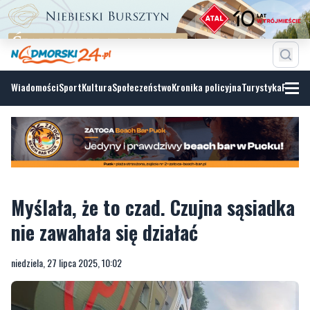
Wiadomości
Sport
Kultura
Społeczeństwo
Kronika policyjna
Turystyka
Fotoga
Myślała, że to czad. Czujna sąsiadka
nie zawahała się działać
niedziela, 27 lipca 2025, 10:02