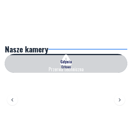
Nasze kamery
Gdynia
Orłowo
Przerwa techniczna