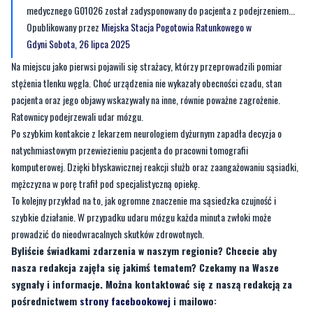
medycznego G01026 został zadysponowany do pacjenta z podejrzeniem...
Opublikowany przez
Miejska Stacja Pogotowia Ratunkowego w
Gdyni
Sobota, 26 lipca 2025
Na miejscu jako pierwsi pojawili się strażacy, którzy przeprowadzili pomiar
stężenia tlenku węgla. Choć urządzenia nie wykazały obecności czadu, stan
pacjenta oraz jego objawy wskazywały na inne, równie poważne zagrożenie.
Ratownicy podejrzewali udar mózgu.
Po szybkim kontakcie z lekarzem neurologiem dyżurnym zapadła decyzja o
natychmiastowym przewiezieniu pacjenta do pracowni tomografii
komputerowej. Dzięki błyskawicznej reakcji służb oraz zaangażowaniu sąsiadki,
mężczyzna w porę trafił pod specjalistyczną opiekę.
To kolejny przykład na to, jak ogromne znaczenie ma sąsiedzka czujność i
szybkie działanie. W przypadku udaru mózgu każda minuta zwłoki może
prowadzić do nieodwracalnych skutków zdrowotnych.
Byliście świadkami zdarzenia w naszym regionie? Chcecie aby
nasza redakcja zajęła się jakimś tematem? Czekamy na Wasze
sygnały i informacje. Można kontaktować się z naszą redakcją za
pośrednictwem
strony facebookowej
i mailowo: