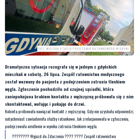
FOT. MIEJSKA STACJA POGOTOWIA RATUNKOWEGO W GDYNI
Dramatyczna sytuacja rozegrała się w jednym z gdyńskich
mieszkań w sobotę, 26 lipca. Zespół ratownictwa medycznego
został wezwany do pacjenta z podejrzeniem zatrucia tlenkiem
węgla. Zgłoszenie pochodziło od czujnej sąsiadki, która
zaniepokojona brakiem kontaktu z mężczyzną próbowała się z nim
skontaktować, wołając i pukając do drzwi.
Kobieta próbowała nawiązać kontakt z mężczyzną. Gdy nie uzyskała odpowiedzi,
natychmiast zawiadomiła służby ratunkowe. Jak zrelacjonowała w zgłoszeniu,
podejrzewała omdlenie w wyniku zatrucia tlenkiem węgla.
???????? Wyjazd do Zdarzenia ???? ???? Zespół ratownictwa