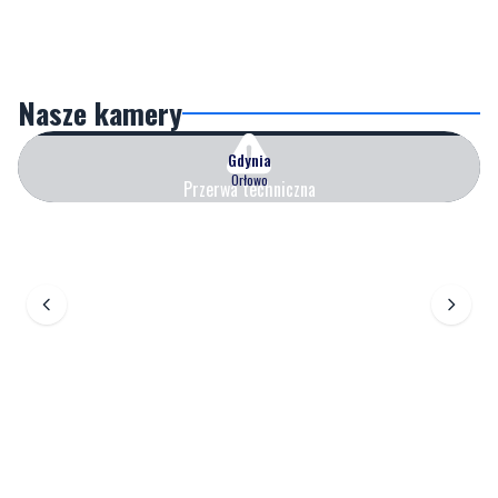
Nasze kamery
Gdynia
Orłowo
Przerwa techniczna