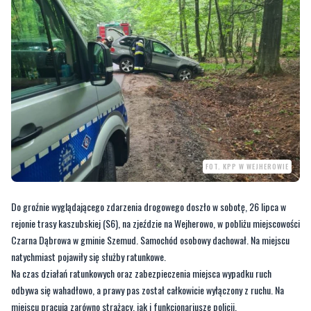
FOT. KPP W WEJHEROWIE
Do groźnie wyglądającego zdarzenia drogowego doszło w sobotę, 26 lipca w
rejonie trasy kaszubskiej (S6), na zjeździe na Wejherowo, w pobliżu miejscowości
Czarna Dąbrowa w gminie Szemud. Samochód osobowy dachował. Na miejscu
natychmiast pojawiły się służby ratunkowe.
Na czas działań ratunkowych oraz zabezpieczenia miejsca wypadku ruch
odbywa się wahadłowo, a prawy pas został całkowicie wyłączony z ruchu. Na
miejscu pracują zarówno strażacy, jak i funkcjonariusze policji.