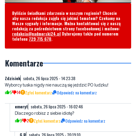
Byliście świadkami zdarzenia w naszym regionie? Chcecie
aby nasza redakcja zajęła się jakimś tematem? Czekamy na
Wasze sygnały i informacje. Można kontaktować się z naszą
redakcją za pośrednictwem strony facebookowej i mailowo:
redakcja@nadmorski24.pl
Dyżurujemy także pod numerem
telefonu
729 715 670
.
Komentarze
Zdzisiek
sobota, 26 lipca 2025 - 14:23:38
Wyborcy tuska nigdy nie nauczą się jeździć PO ludzku!
5
14
Zgłoś komentarz
Odpowiedz na komentarz
emeryt
sobota, 26 lipca 2025 - 16:02:46
Dlaczego robisz z siebie idiotę?
9
2
Zgłoś komentarz
Odpowiedz na komentarz
G.R
sobota, 26 lipca 2025 - 20:19:10