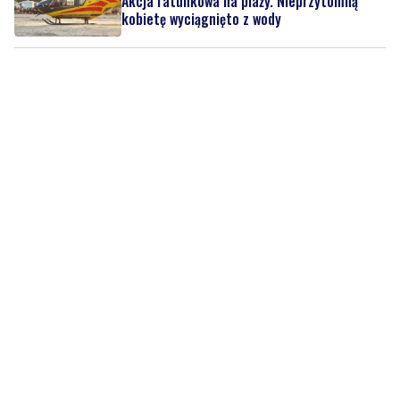
Akcja ratunkowa na plaży. Nieprzytomną
kobietę wyciągnięto z wody