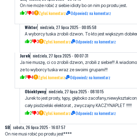
On nie może robić z siebie idioty bo on nim po prostu jest.
3
0
Zgłoś komentarz
Odpowiedz na komentarz
Wiktor
niedziela, 27 lipca 2025 - 00:05:58
A wyborcy tuska zrobili dzwon. To kto jest większym dobił
3
3
Zgłoś komentarz
Odpowiedz na komentarz
Jurek
niedziela, 27 lipca 2025 - 00:07:31
Ja nie muszę, ci co zrobili dzwon, zrobili z siebie!!! A wiadomo
ze to wyborcy tuska wraz ze swoimi grupami!!!
1
4
Zgłoś komentarz
Odpowiedz na komentarz
Obiektywny
niedziela, 27 lipca 2025 - 08:10:15
Jurek to jest prosty, tępy, głęboko zacofany,niewykształcon
cały pisdzielski elektorat , zwyczajny KACZYNAPLET !!!!!!
2
3
Zgłoś komentarz
Odpowiedz na komentarz
SB
sobota, 26 lipca 2025 - 16:07:57
On nie musi robić po prostu jest****