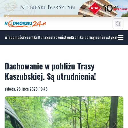
Wiadomości
Sport
Kultura
Społeczeństwo
Kronika policyjna
Turystyka
Fotoga
Dachowanie w pobliżu Trasy
Kaszubskiej. Są utrudnienia!
sobota, 26 lipca 2025, 10:48