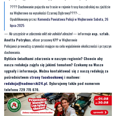
???? Dachowanie pojazdu na trasie w rejonie trasy kaszubskiej na zjeździe
na Wejherowo na wysokości Czarnej Dąbrowy????-...
Opublikowany przez
Komenda Powiatowa Policji w Wejherowie
Sobota, 26
lipca 2025
—
Na szczęście w zdarzeniu nikt nie odniósł obrażeń
— informuje
asp. sztab.
Anetta Potrykus
, oficer prasowy KPP w Wejherowie
Policjanci prowadzą czynności mające na celu wyjaśnienie okoliczności i przyczyn
dachowania.
Byliście świadkami zdarzenia w naszym regionie? Chcecie aby
nasza redakcja zajęła się jakimś tematem? Czekamy na Wasze
sygnały i informacje. Można kontaktować się z naszą redakcją za
pośrednictwem
strony facebookowej
i mailowo:
redakcja@nadmorski24.pl
. Dyżurujemy także pod numerem
telefonu 729 715 670.