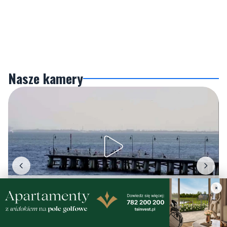
Nasze kamery
Gdynia
Orłowo
×
Zobacz wszystkie →