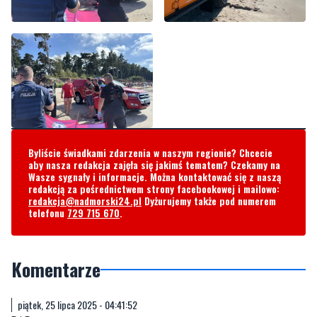
Byliście świadkami zdarzenia w naszym regionie? Chcecie
aby nasza redakcja zajęła się jakimś tematem? Czekamy na
Wasze sygnały i informacje. Można kontaktować się z naszą
redakcją za pośrednictwem strony facebookowej i mailowo:
redakcja@nadmorski24.pl
Dyżurujemy także pod numerem
telefonu
729 715 670
.
Komentarze
piątek, 25 lipca 2025 - 04:41:52
R.I.P.
1
0
Zgłoś komentarz
Odpowiedz na komentarz