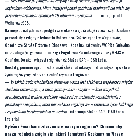
Wejherowo998.
Na miejscu natychmiast podjęto szeroko zakrojoną akcję ratowniczą. Działania
prowadziły zastępy z Jednostki Ratowniczo-Gaśniczej nr 1 w Wejherowie,
Ochotnicze Straże Pożarne z Choczewa i Kopalina, ratownicy WOPR z Gniewina
oraz załoga śmigłowca Lotniczego Pogotowia Ratunkowego z bazy HEMS w
Gdańsku. Do akcji włączyła się również Służba SAR – BSR Łeba.
Niestety, pomimo ogromnych starań służb ratunkowych i dramatycznej walki o
życie mężczyzny, zdarzenie zakończyło się tragicznie.
—
W takich trudnych chwilach niezwykle ważna jest efektywna współpraca między
służbami ratowniczymi, a także profesjonalizm i szybka reakcja wszystkich
uczestniczących w akcji. Jesteśmy wdzięczni za możliwość współdziałania z
pozostałymi zespołami, które bez wahania angażują się w ratowanie życia ludzkiego
i zapewnienie bezpieczeństwa na wodzie
- informuje Służba SAR - BSR Łeba.
[galeria]
Byliście świadkami zdarzenia w naszym regionie? Chcecie aby
nasza redakcja zajęła się jakimś tematem? Czekamy na Wasze
sygnały i informacje. Można kontaktować się z naszą redakcją za
pośrednictwem
strony facebookowej
i mailowo:
redakcja@nadmorski24.pl
. Dyżurujemy także pod numerem