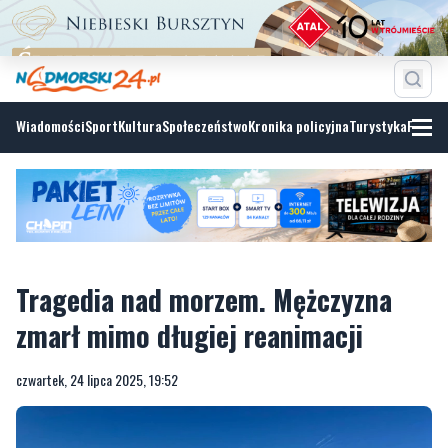
Wiadomości
Sport
Kultura
Społeczeństwo
Kronika policyjna
Turystyka
Fotoga
Tragedia nad morzem. Mężczyzna
zmarł mimo długiej reanimacji
czwartek, 24 lipca 2025, 19:52