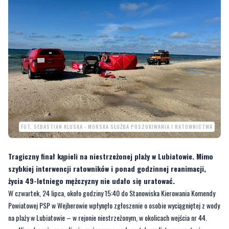
FOT. SEBASTIAN KLUSKA - MORSKA SŁUŻBA POSZUKIWANIA I RATOWNICTWA
Tragiczny finał kąpieli na niestrzeżonej plaży w Lubiatowie. Mimo
szybkiej interwencji ratowników i ponad godzinnej reanimacji,
życia 49-letniego mężczyzny nie udało się uratować.
W czwartek, 24 lipca, około godziny 15:40 do Stanowiska Kierowania Komendy
Powiatowej PSP w Wejherowie wpłynęło zgłoszenie o osobie wyciągniętej z wody
na plaży w Lubiatowie – w rejonie niestrzeżonym, w okolicach wejścia nr 44.
—
Niezwłocznie po podjęciu mężczyzny z wody została podjęta resuscytacja
krążeniowo-oddechowa. Mimo trwającej ponad godzinnej reanimacji nie udało się
przywrócić czynności życiowych 49-letniemu mężczyźnie
– informuje profil