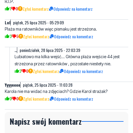
Lol
piątek, 25 lipca 2025 - 05:29:09
Plaża ma ratowników więc pismaku jest strzeżona.
3
5
Zgłoś komentarz
Odpowiedz na komentarz
..
poniedziałek, 28 lipca 2025 - 22:03:39
Lubiatowo ma kilka wejść... Główna plaża wejście 44 jest
strzeżona przez ratowników , pozostałe niestety nie.
2
0
Zgłoś komentarz
Odpowiedz na komentarz
Yyyyeeee
piątek, 25 lipca 2025 - 11:03:28
Karola nie ma widać na zdjęciach? Gdzie Karol strażak?
0
0
Zgłoś komentarz
Odpowiedz na komentarz
Napisz swój komentarz
Nie hejtuj, pisz kulturalnie i zgodne z prawem
komentarze! Jeśli widzisz niestosowny wpis -
kliknij "zgłoś nadużycie".