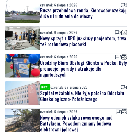
czwartek, 6 sierpnia 2026
2
Nowy sprzęt z KPO już służy pacjentom, trwa
też rozbudowa placówki
czwartek, 6 sierpnia 2026
3
Urodziny Biura Obsługi Klienta w Pucku. Były
promocje, porady i atrakcje dla
najmłodszych
czwartek, 6 sierpnia 2026
4
NOWE
Szpital w żałobie. Nie żyje położna Oddziału
Ginekologiczno-Położniczego
czwartek, 6 sierpnia 2026
1
Nowy odcinek szlaku rowerowego nad
Bałtykiem. Powodem zmiany budowa
elektrowni jądrowej
czwartek, 6 sierpnia 2026
2
NOWE
Pół wieku razem. Wyjątkowy jubileusz