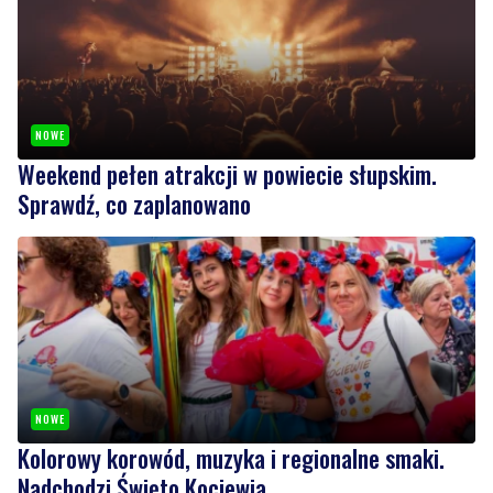
NOWE
Weekend pełen atrakcji w powiecie słupskim.
Sprawdź, co zaplanowano
NOWE
Kolorowy korowód, muzyka i regionalne smaki.
Nadchodzi Święto Kociewia
Wiadomości
czwartek, 6 sierpnia 2026
1