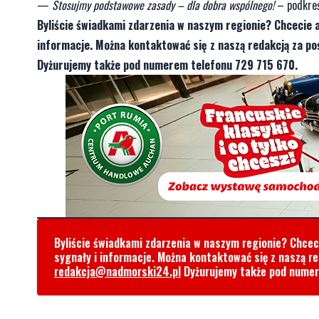
—
Stosujmy podstawowe zasady – dla dobra wspólnego!
– podkreś
Byliście świadkami zdarzenia w naszym regionie? Chcecie 
informacje. Można kontaktować się z naszą redakcją za 
Dyżurujemy także pod numerem telefonu 729 715 670.
Byliście świadkami zdarzenia w naszym regionie? Chce
sygnały i informacje. Można kontaktować się z naszą r
redakcja@nadmorski24.pl
Dyżurujemy także pod nume