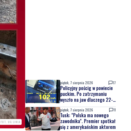
piątek, 7 sierpnia 2026
17
Policyjny pościg w powiecie
puckim. Po zatrzymaniu
wyszło na jaw dlaczego 22-
latek uciekał
piątek, 7 sierpnia 2026
11
Tusk: "Polska ma nowego
zawodnika". Premier spotkał
FOT. UG LINIA
się z amerykańskim aktorem