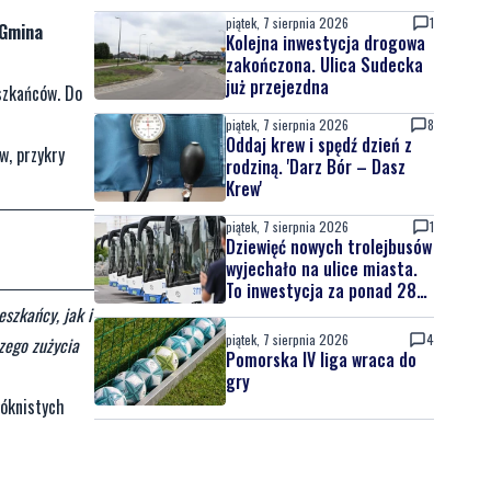
piątek, 7 sierpnia 2026
1
 Gmina
Kolejna inwestycja drogowa
zakończona. Ulica Sudecka
już przejezdna
szkańców. Do
piątek, 7 sierpnia 2026
8
Oddaj krew i spędź dzień z
w, przykry
rodziną. 'Darz Bór – Dasz
Krew'
piątek, 7 sierpnia 2026
1
Dziewięć nowych trolejbusów
wyjechało na ulice miasta.
To inwestycja za ponad 28
mln zł
szkańcy, jak i
piątek, 7 sierpnia 2026
4
szego zużycia
Pomorska IV liga wraca do
gry
łóknistych