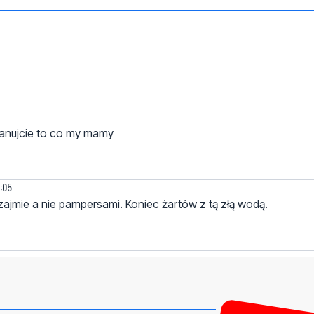
szanujcie to co my mamy
6:05
zajmie a nie pampersami. Koniec żartów z tą złą wodą.