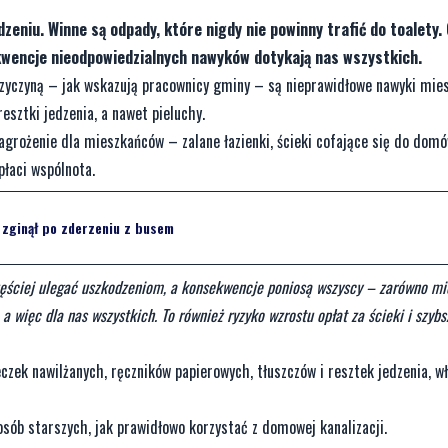
zeniu. Winne są odpady, które nigdy nie powinny trafić do toalety.
kwencje nieodpowiedzialnych nawyków dotykają nas wszystkich.
 przyczyną – jak wskazują pracownicy gminy – są nieprawidłowe nawyki mie
resztki jedzenia, a nawet pieluchy.
zagrożenie dla mieszkańców – zalane łazienki, ścieki cofające się do domó
płaci wspólnota.
 zginął po zderzeniu z busem
zęściej ulegać uszkodzeniom, a konsekwencje poniosą wszyscy – zarówno mie
a więc dla nas wszystkich. To również ryzyko wzrostu opłat za ścieki i szyb
czek nawilżanych, ręczników papierowych, tłuszczów i resztek jedzenia, w
osób starszych, jak prawidłowo korzystać z domowej kanalizacji.