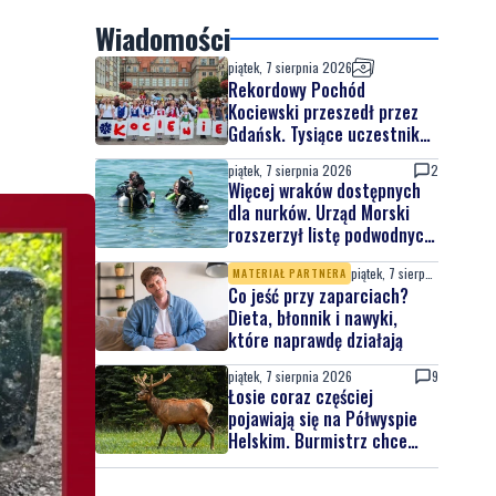
Wiadomości
piątek, 7 sierpnia 2026
Rekordowy Pochód
Kociewski przeszedł przez
Gdańsk. Tysiące uczestników
na jubileuszowej edycji
piątek, 7 sierpnia 2026
2
Więcej wraków dostępnych
dla nurków. Urząd Morski
rozszerzył listę podwodnych
atrakcji
piątek, 7 sierpnia 2026
MATERIAŁ PARTNERA
Co jeść przy zaparciach?
Dieta, błonnik i nawyki,
które naprawdę działają
piątek, 7 sierpnia 2026
9
Łosie coraz częściej
pojawiają się na Półwyspie
Helskim. Burmistrz chce
nowych znaków drogowych