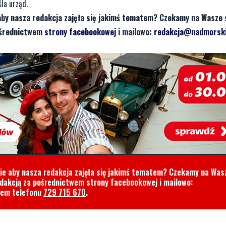
la urząd.
aby nasza redakcja zajęła się jakimś tematem? Czekamy na Wasze 
pośrednictwem
strony facebookowej
i mailowo:
redakcja@nadmorski
cie aby nasza redakcja zajęła się jakimś tematem? Czekamy na Was
edakcją za pośrednictwem strony facebookowej i mailowo:
rem telefonu
729 715 670
.