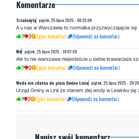
Komentarze
Trzaśnięty
piątek, 25 lipca 2025 - 08:25:04
A u nas w Warszawie to normalka przyzwyczajajcie się
3
2
Zgłoś komentarz
Odpowiedz na komentarz
Wd
piątek, 25 lipca 2025 - 18:07:59
Ale to nie warszawa niejesteście u siebie krawaciaże 
2
0
Zgłoś komentarz
Odpowiedz na komentarz
Woda nie zdatna do picia Gmina Linia
piątek, 25 lipca 2025 - 20:2
Urząd Gminy w Linii ze stanem złej wody w Lewinku się 
1
2
Zgłoś komentarz
Odpowiedz na komentarz
Napisz swój komentarz