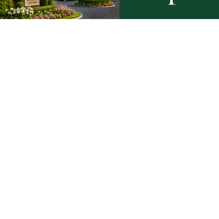
Podziel się tym artkułem z innymi:
Czytaj również
Rekordowy Pochód Kociewski
Więcej w
przeszedł przez Gdańsk. Tysiące
nurków. U
uczestników na jubileuszowej
listę pod