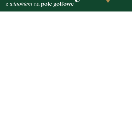
2
MATERIAŁ PARTNERA
raków dostępnych dla
Co jeść przy zaparciach?
rząd Morski rozszerzył
błonnik i nawyki, które 
wodnych atrakcji
działają