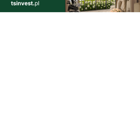
 Dieta,
naprawdę