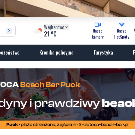
Wejherowo
Nasze
Nasze
o
21
C
kamery
HotSpoty
eczeństwo
Kronika policyjna
Turystyka
F