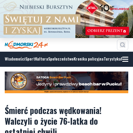
Wiadomości
Sport
Kultura
Społeczeństwo
Kronika policyjna
Turystyka
Fotoga
Śmierć podczas wędkowania!
Walczyli o życie 76-latka do
ostatniej chwili