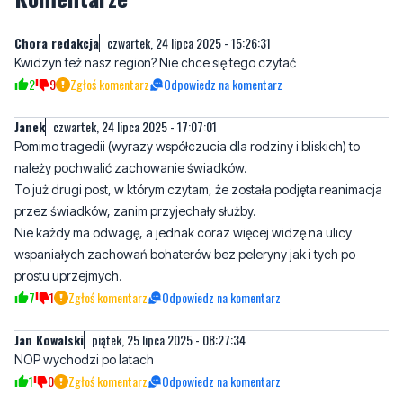
Chora redakcja
czwartek, 24 lipca 2025 - 15:26:31
Kwidzyn też nasz region? Nie chce się tego czytać
2
9
Zgłoś komentarz
Odpowiedz na komentarz
Janek
czwartek, 24 lipca 2025 - 17:07:01
Pomimo tragedii (wyrazy współczucia dla rodziny i bliskich) to
należy pochwalić zachowanie świadków.
To już drugi post, w którym czytam, że została podjęta reanimacja
przez świadków, zanim przyjechały służby.
Nie każdy ma odwagę, a jednak coraz więcej widzę na ulicy
wspaniałych zachowań bohaterów bez peleryny jak i tych po
prostu uprzejmych.
7
1
Zgłoś komentarz
Odpowiedz na komentarz
Jan Kowalski
piątek, 25 lipca 2025 - 08:27:34
NOP wychodzi po latach
1
0
Zgłoś komentarz
Odpowiedz na komentarz