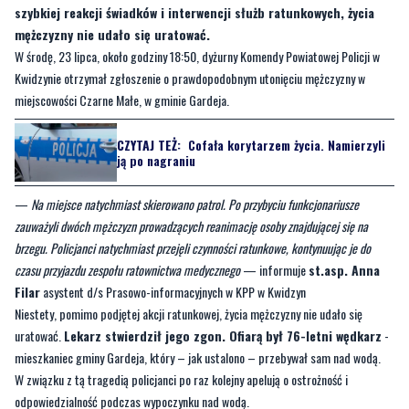
szybkiej reakcji świadków i interwencji służb ratunkowych, życia
mężczyzny nie udało się uratować.
W środę, 23 lipca, około godziny 18:50, dyżurny Komendy Powiatowej Policji w
Kwidzynie otrzymał zgłoszenie o prawdopodobnym utonięciu mężczyzny w
miejscowości Czarne Małe, w gminie Gardeja.
CZYTAJ TEŻ:
Cofała korytarzem życia. Namierzyli
ją po nagraniu
—
Na miejsce natychmiast skierowano patrol. Po przybyciu funkcjonariusze
zauważyli dwóch mężczyzn prowadzących reanimację osoby znajdującej się na
brzegu. Policjanci natychmiast przejęli czynności ratunkowe, kontynuując je do
czasu przyjazdu zespołu ratownictwa medycznego
— informuje
st.asp. Anna
Filar
asystent d/s Prasowo-informacyjnych w KPP w Kwidzyn
Niestety, pomimo podjętej akcji ratunkowej, życia mężczyzny nie udało się
uratować.
Lekarz stwierdził jego zgon. Ofiarą był 76-letni wędkarz
-
mieszkaniec gminy Gardeja, który – jak ustalono – przebywał sam nad wodą.
W związku z tą tragedią policjanci po raz kolejny apelują o ostrożność i
odpowiedzialność podczas wypoczynku nad wodą.