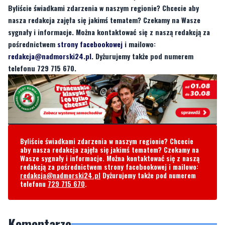
Byliście świadkami zdarzenia w naszym regionie? Chcecie aby
nasza redakcja zajęła się jakimś tematem? Czekamy na Wasze
sygnały i informacje. Można kontaktować się z naszą redakcją za
pośrednictwem
strony facebookowej
i mailowo:
redakcja@nadmorski24.pl
. Dyżurujemy także pod numerem
telefonu 729 715 670.
Byliście świadkami zdarzenia w naszym regionie? Chcecie
aby nasza redakcja zajęła się jakimś tematem? Czekamy na
Wasze sygnały i informacje. Można kontaktować się z naszą
redakcją za pośrednictwem strony facebookowej i mailowo:
redakcja@nadmorski24.pl
Dyżurujemy także pod numerem
telefonu
729 715 670
.
Komentarze