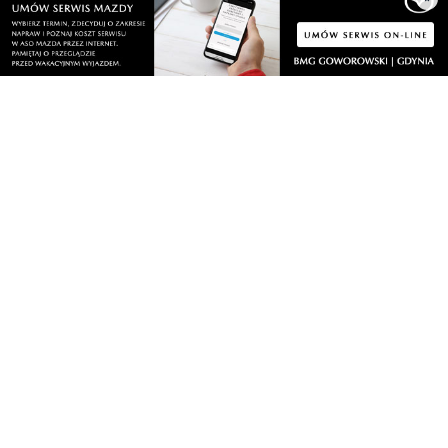
Zobacz wszystkie →
Artykuły
Informacje
Wiadomości
O portalu
Sport
Kontakt
Kultura
Regulamin
Społeczeństwo
Polityka prywatności
Kronika policyjna
Reklama
Zobacz
Fotogalerie
Nasze HotSpoty
Nasze kamery
Praca