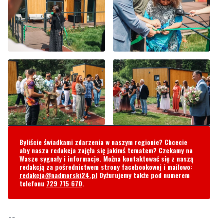
Byliście świadkami zdarzenia w naszym regionie? Chcecie
aby nasza redakcja zajęła się jakimś tematem? Czekamy na
Wasze sygnały i informacje. Można kontaktować się z naszą
redakcją za pośrednictwem strony facebookowej i mailowo:
redakcja@nadmorski24.pl
Dyżurujemy także pod numerem
telefonu
729 715 670
.
Komentarze
Opiekun
wtorek, 22 lipca 2025 - 09:36:49