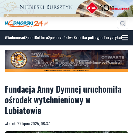
Wiadomości
Sport
Kultura
Społeczeństwo
Kronika policyjna
Turystyka
Fotoga
Fundacja Anny Dymnej uruchomiła
ośrodek wytchnieniowy w
Lubiatowie
wtorek, 22 lipca 2025, 08:37