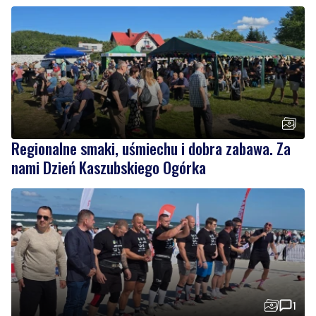
Regionalne smaki, uśmiechu i dobra zabawa. Za
nami Dzień Kaszubskiego Ogórka
1
Nad morzem zmierzyli się najsilniejsi. Sportowe
emocje i ważny cel