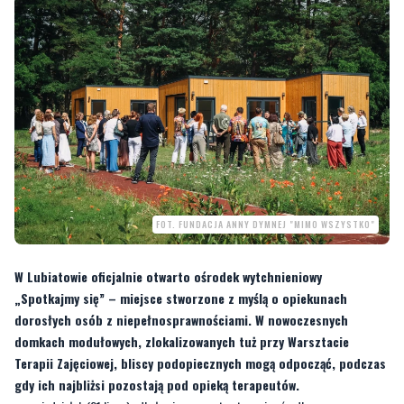
FOT. FUNDACJA ANNY DYMNEJ "MIMO WSZYSTKO"
W Lubiatowie oficjalnie otwarto ośrodek wytchnieniowy
„Spotkajmy się” – miejsce stworzone z myślą o opiekunach
dorosłych osób z niepełnosprawnościami. W nowoczesnych
domkach modułowych, zlokalizowanych tuż przy Warsztacie
Terapii Zajęciowej, bliscy podopiecznych mogą odpocząć, podczas
gdy ich najbliżsi pozostają pod opieką terapeutów.
w poniedziałek (21 lipca) odbyło się uroczyste otwarcie ośrodka
wytchnieniowego „Spotkajmy się” w nadmorskim Lubiatowie. W pobliżu siedziby
Warsztatu Terapii Zajęciowej w Lubiatowie stanęło pięć całorocznych domków