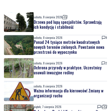
Drzewa pod lupą specjalistów. Sprawdzają
ich kondycję i stabilność
sobota, 8 sierpnia 2026
9
Ponad 24 tysiące metrów kwadratowych
nowych terenów zielonych. Powstanie nowa
przestrzeń do wypoczynku
sobota, 8 sierpnia 2026
2
Ochrona przyrody w praktyce. Uczestnicy
usuwali inwazyjne rośliny
sobota, 8 sierpnia 2026
Ważna informacja dla kierowców! Zmiany w
organizacji ruchu
piątek, 7 sierpnia 2026
1
Rekordowy Pochód Kociewski przeszedł
przez Gdańsk. Tysiące uczestników na
jubileuszowej edycji