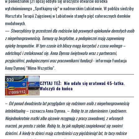
modułowych.
—
Stworzyliśmy tę przestrzeń dla rodziców lub prawnych opiekunów dorosłych osób
z niepełnosprawnością. Turnusy są bezpłatne, a podopieczni mają zapewnioną
opiekę terapeutów. W tym czasie ich bliscy mogą korzystać z czasu wolnego –
odetchnąć i zrelaksować się. Anna Dymna świętowała wraz z partnerami,
przyjaciółmi, podopiecznymi oraz pracownikami fundacji
- informuje Fundacja
Anny Dymnej "Mimo Wszystko".
CZYTAJ TEŻ:
Nie udało się uratować 45-latka.
Walczyli do końca
–
Od ponad dwudziestu lat przyglądam się rodzinom osób z niepełnosprawnością
intelektualną
– zaznacza Anna Dymna. –
Robię to ze zdumieniem i podziwem.
Niejednokrotnie matki albo ojcowie rezygnują z pracy zawodowej, z własnych
marzeń, po prostu z siebie. Robią to, by jak najlepiej zaopiekować się swoimi
dziećmi. A kiedy te dzieci mają czterdzieści czy pięćdziesiąt lat, to tacy rodzice
zaczynają się bać. Z przerażeniem myślą o tym, co z pociechami stanie się po ich
śmierci. Nieraz słyszałam zatrważające wyznania matek, które samotnie
wychowywały dorosłe córki albo dorosłych synów z niepełnosprawnością