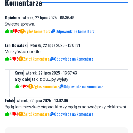
Świetna sprawa.
10
2
Zgłoś komentarz
Odpowiedz na komentarz
Jan Kowalski
wtorek, 22 lipca 2025 - 13:01:21
Murzyńskie osiedle
4
5
Zgłoś komentarz
Odpowiedz na komentarz
Kasa
wtorek, 22 lipca 2025 - 13:37:43
a ty dalej taki z du...py wyjęty
3
2
Zgłoś komentarz
Odpowiedz na komentarz
Felek
wtorek, 22 lipca 2025 - 13:02:06
Będą tam mieszkać ciapaci którzy będą pracować przy elektrowni
4
4
Zgłoś komentarz
Odpowiedz na komentarz
Napisz swój komentarz
Nie hejtuj, pisz kulturalnie i zgodne z prawem