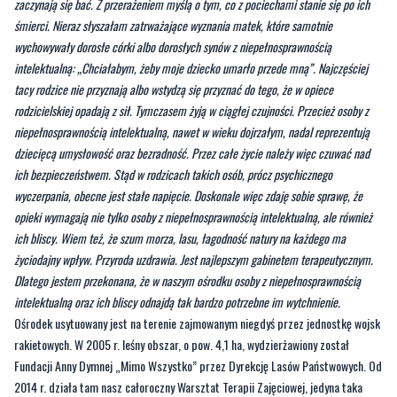
intelektualną: „Chciałabym, żeby moje dziecko umarło przede mną”. Najczęściej
tacy rodzice nie przyznają albo wstydzą się przyznać do tego, że w opiece
rodzicielskiej opadają z sił. Tymczasem żyją w ciągłej czujności. Przecież osoby z
niepełnosprawnością intelektualną, nawet w wieku dojrzałym, nadal reprezentują
dziecięcą umysłowość oraz bezradność. Przez całe życie należy więc czuwać nad
ich bezpieczeństwem. Stąd w rodzicach takich osób, prócz psychicznego
wyczerpania, obecne jest stałe napięcie. Doskonale więc zdaję sobie sprawę, że
opieki wymagają nie tylko osoby z niepełnosprawnością intelektualną, ale również
ich bliscy. Wiem też, że szum morza, lasu, łagodność natury na każdego ma
życiodajny wpływ. Przyroda uzdrawia. Jest najlepszym gabinetem terapeutycznym.
Dlatego jestem przekonana, że w naszym ośrodku osoby z niepełnosprawnością
intelektualną oraz ich bliscy odnajdą tak bardzo potrzebne im wytchnienie.
Ośrodek usytuowany jest na terenie zajmowanym niegdyś przez jednostkę wojsk
rakietowych. W 2005 r. leśny obszar, o pow. 4,1 ha, wydzierżawiony został
Fundacji Anny Dymnej „Mimo Wszystko” przez Dyrekcję Lasów Państwowych. Od
2014 r. działa tam nasz całoroczny Warsztat Terapii Zajęciowej, jedyna taka
placówka w gminie Choczewo i okolicy.
Byliście świadkami zdarzenia w naszym regionie? Chcecie aby
nasza redakcja zajęła się jakimś tematem? Czekamy na Wasze