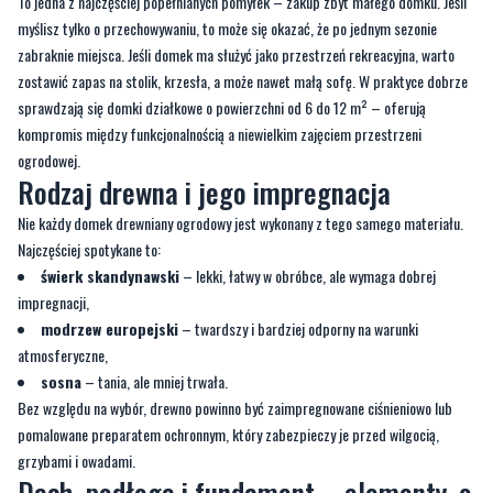
przyjemności z użytkowania.
Jak wybrać odpowiedni rozmiar?
To jedna z najczęściej popełnianych pomyłek – zakup zbyt małego domku. Jeśli
myślisz tylko o przechowywaniu, to może się okazać, że po jednym sezonie
zabraknie miejsca. Jeśli domek ma służyć jako przestrzeń rekreacyjna, warto
zostawić zapas na stolik, krzesła, a może nawet małą sofę. W praktyce dobrze
sprawdzają się domki działkowe o powierzchni od 6 do 12 m² – oferują
kompromis między funkcjonalnością a niewielkim zajęciem przestrzeni
ogrodowej.
Rodzaj drewna i jego impregnacja
Nie każdy domek drewniany ogrodowy jest wykonany z tego samego materiału.
Najczęściej spotykane to:
świerk skandynawski
– lekki, łatwy w obróbce, ale wymaga dobrej
impregnacji,
modrzew europejski
– twardszy i bardziej odporny na warunki
atmosferyczne,
sosna
– tania, ale mniej trwała.
Bez względu na wybór, drewno powinno być zaimpregnowane ciśnieniowo lub