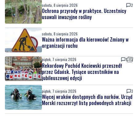
Ponad 24 tysiące metrów kwadratowych
nowych terenów zielonych. Powstanie nowa
przestrzeń do wypoczynku
sobota, 8 sierpnia 2026
2
Ochrona przyrody w praktyce. Uczestnicy
usuwali inwazyjne rośliny
sobota, 8 sierpnia 2026
Ważna informacja dla kierowców! Zmiany w
organizacji ruchu
piątek, 7 sierpnia 2026
1
Rekordowy Pochód Kociewski przeszedł
przez Gdańsk. Tysiące uczestników na
jubileuszowej edycji
piątek, 7 sierpnia 2026
3
Więcej wraków dostępnych dla nurków. Urząd
Morski rozszerzył listę podwodnych atrakcji