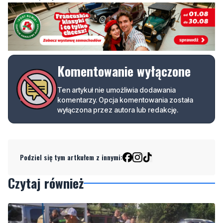
pewnością się opłaci. Dobrze zaplanowany domek może stać się nie tylko
praktycznym dodatkiem do ogrodu, ale też jego sercem – miejscem spotkań,
relaksu i inspiracji.
Komentowanie wyłączone
Ten artykuł nie umożliwia dodawania
komentarzy. Opcja komentowania została
wyłączona przez autora lub redakcję.
Podziel się tym artkułem z innymi:
Czytaj również