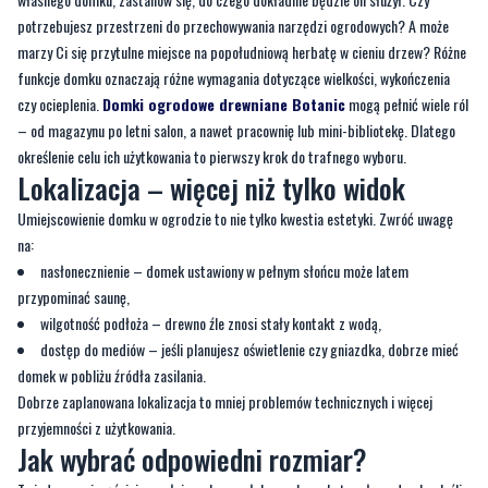
Do czego ma służyć domek ogrodowy?
Zanim zaczniesz przeglądać oferty producentów lub rozważać budowę
własnego domku, zastanów się, do czego dokładnie będzie on służył. Czy
potrzebujesz przestrzeni do przechowywania narzędzi ogrodowych? A może
marzy Ci się przytulne miejsce na popołudniową herbatę w cieniu drzew? Różne
funkcje domku oznaczają różne wymagania dotyczące wielkości, wykończenia
czy ocieplenia.
Domki ogrodowe drewniane Botanic
mogą pełnić wiele ról
– od magazynu po letni salon, a nawet pracownię lub mini-bibliotekę. Dlatego
określenie celu ich użytkowania to pierwszy krok do trafnego wyboru.
Lokalizacja – więcej niż tylko widok
Umiejscowienie domku w ogrodzie to nie tylko kwestia estetyki. Zwróć uwagę
na:
nasłonecznienie – domek ustawiony w pełnym słońcu może latem
przypominać saunę,
wilgotność podłoża – drewno źle znosi stały kontakt z wodą,
dostęp do mediów – jeśli planujesz oświetlenie czy gniazdka, dobrze mieć
domek w pobliżu źródła zasilania.
Dobrze zaplanowana lokalizacja to mniej problemów technicznych i więcej