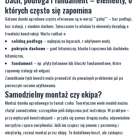
pomalowane preparatem ochronnym, który zabezpieczy je przed wilgocią,
grzybami i owadami.
Dach, podłoga i fundament – elementy, o
których często się zapomina
Gotowe domki ogrodowe często oferowane są w wersji ""gołej"" – bez podłogi,
bez izolacji, z cienkim dachem. Tymczasem to właśnie te elementy decydują o
trwałości konstrukcji. Warto zadbać o:
solidną podłogę
– najlepiej na legarach, z odpływem wody,
pokrycie dachowe
– gont bitumiczny, blacha trapezowa lub dachówka
bitumiczna,
fundament
– np. płyty betonowe lub bloczki fundamentowe, które
zapewnią izolację od wilgoci.
Zaniedbanie tych kwestii może prowadzić do poważnych problemów już po
pierwszym sezonie użytkowania.
Samodzielny montaż czy ekipa?
Montaż domku ogrodowego to temat rzeka. Teoretycznie wiele modeli można
złożyć samodzielnie, szczególnie jeśli dołączona jest instrukcja. W praktyce –