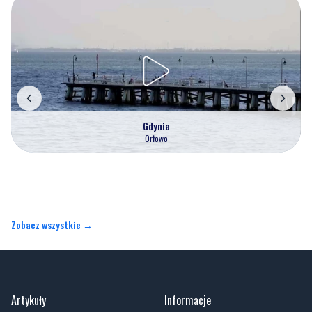
Nasze kamery
Gdynia
Orłowo
Zobacz wszystkie →