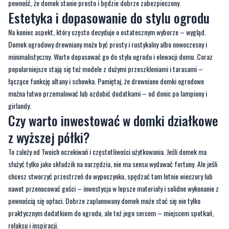
przy większych konstrukcjach – przyda się pomoc drugiej osoby, odpowiednie
narzędzia i sporo cierpliwości. Jeśli nie czujesz się pewnie z poziomicą i
wkrętarką, rozważ montaż przez ekipę. To dodatkowy koszt, ale zyskujesz
pewność, że domek stanie prosto i będzie dobrze zabezpieczony.
Estetyka i dopasowanie do stylu ogrodu
Na koniec aspekt, który często decyduje o ostatecznym wyborze – wygląd.
Domek ogrodowy drewniany może być prosty i rustykalny albo nowoczesny i
minimalistyczny. Warto dopasować go do stylu ogrodu i elewacji domu. Coraz
popularniejsze stają się też modele z dużymi przeszkleniami i tarasami –
łączące funkcję altany i schowka. Pamiętaj, że drewniane domki ogrodowe
można łatwo przemalować lub ozdobić dodatkami – od donic po lampiony i
girlandy.
Czy warto inwestować w domki działkowe
z wyższej półki?
To zależy od Twoich oczekiwań i częstotliwości użytkowania. Jeśli domek ma
służyć tylko jako składzik na narzędzia, nie ma sensu wydawać fortuny. Ale jeśli
chcesz stworzyć przestrzeń do wypoczynku, spędzać tam letnie wieczory lub
nawet przenocować gości – inwestycja w lepsze materiały i solidne wykonanie z