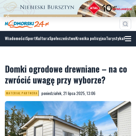
Wiadomości
Sport
Kultura
Społeczeństwo
Kronika policyjna
Turystyka
Fotoga
Domki ogrodowe drewniane – na co
zwrócić uwagę przy wyborze?
poniedziałek, 21 lipca 2025, 13:06
MATERIAŁ PARTNERA