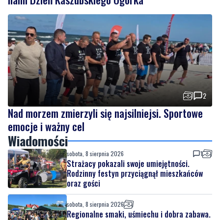
Regionalne smaki, uśmiechu i dobra zabawa. Za
nami Dzień Kaszubskiego Ogórka
2
Nad morzem zmierzyli się najsilniejsi. Sportowe
emocje i ważny cel
Wiadomości
sobota, 8 sierpnia 2026
1
Strażacy pokazali swoje umiejętności.
Rodzinny festyn przyciągnął mieszkańców
oraz gości