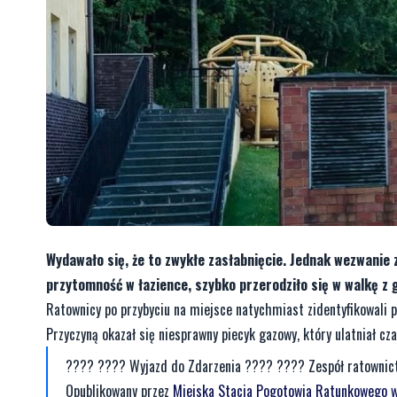
Wydawało się, że to zwykłe zasłabnięcie. Jednak wezwanie
przytomność w łazience, szybko przerodziło się w walkę z 
Ratownicy po przybyciu na miejsce natychmiast zidentyfikowali 
Przyczyną okazał się niesprawny piecyk gazowy, który ulatniał c
???? ???? Wyjazd do Zdarzenia ???? ???? Zespół ratownictw
Opublikowany przez
Miejska Stacja Pogotowia Ratunkowego 