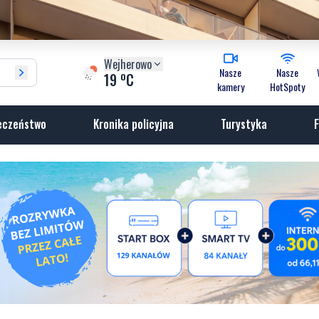
Wejherowo
Nasze
Nasze
o
19
C
kamery
HotSpoty
eczeństwo
Kronika policyjna
Turystyka
F