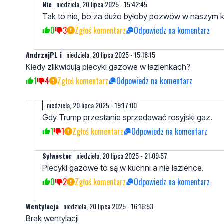
Nie
niedziela, 20 lipca 2025 - 15:42:45
Tak to nie, bo za dużo byłoby pozwów w naszym k
0
3
Zgłoś komentarz
Odpowiedz na komentarz
AndrzejPL i
niedziela, 20 lipca 2025 - 15:18:15
Kiedy zlikwidują piecyki gazowe w łazienkach?
1
4
Zgłoś komentarz
Odpowiedz na komentarz
niedziela, 20 lipca 2025 - 19:17:00
Gdy Trump przestanie sprzedawać rosyjski gaz.
1
1
Zgłoś komentarz
Odpowiedz na komentarz
Sylwester
niedziela, 20 lipca 2025 - 21:09:57
Piecyki gazowe to są w kuchni a nie łazience.
0
2
Zgłoś komentarz
Odpowiedz na komentarz
Wentylacja
niedziela, 20 lipca 2025 - 16:16:53
Brak wentylacji