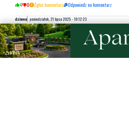
4
0
Zgłoś komentarz
Odpowiedz na komentarz
dziwne
poniedziałek, 21 lipca 2025 - 10:12:23
Czad (wzór CO) powstaje tylko i wyłącznie przy braku t
przykładowa reakcja CH4+1/2O2=CO+H2O
Skąd więc czad latem kiedy wszystko pootwierane?
0
3
Zgłoś komentarz
Odpowiedz na komentarz
Napisz swój komentarz
Nie hejtuj, pisz kulturalnie i zgodne z prawem komen
"zgłoś nadużycie".
Imię / Podpis
O