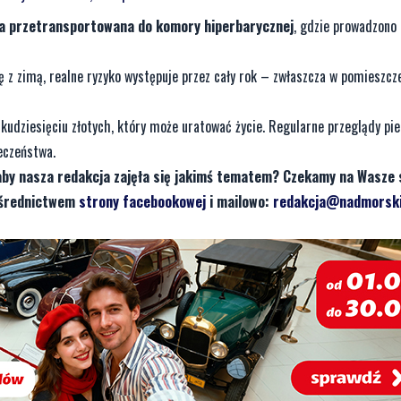
ła przetransportowana do komory hiperbarycznej
, gdzie prowadzono
ę z zimą, realne ryzyko występuje przez cały rok – zwłaszcza w pomieszcz
ilkudziesięciu złotych, który może uratować życie. Regularne przeglądy pi
eczeństwa.
aby nasza redakcja zajęła się jakimś tematem? Czekamy na Wasze 
pośrednictwem
strony facebookowej
i mailowo:
redakcja@nadmorski