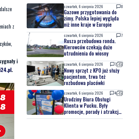
czwartek, 6 sierpnia 2026
8
 dalsze
Gazowe przygotowania do
zimy. Polska lepiej wygląda
niż inne kraje w Europie
eniach z
czwartek, 6 sierpnia 2026
7
Rusza przebudowa ronda.
ecyków,
Kierowców czekają duże
utrudnienia do wiosny
sygnały i
czwartek, 6 sierpnia 2026
7
24.pl
.
Nowy sprzęt z KPO już służy
pacjentom, trwa też
rozbudowa placówki
czwartek, 6 sierpnia 2026
4
Urodziny Biura Obsługi
Klienta w Pucku. Były
promocje, porady i atrakcje
dla najmłodszych