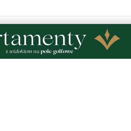
lenu do spalania
tarze! Jeśli widzisz niestosowny wpis - kliknij
dpowiedz