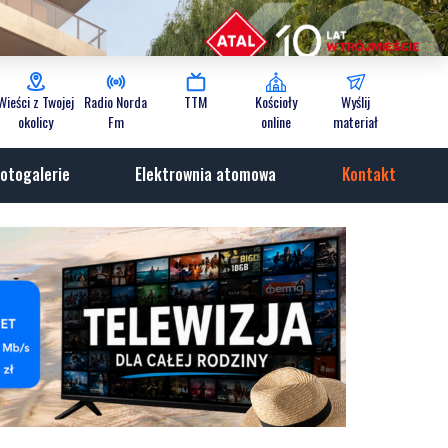
Wieści z Twojej
Radio Norda
TTM
Kościoły
Wyślij
okolicy
Fm
online
materiał
otogalerie
Elektrownia atomowa
Kontakt