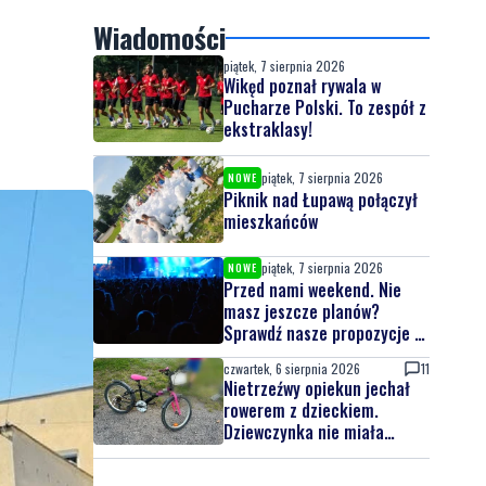
Wiadomości
piątek, 7 sierpnia 2026
Wikęd poznał rywala w
Pucharze Polski. To zespół z
ekstraklasy!
piątek, 7 sierpnia 2026
NOWE
Piknik nad Łupawą połączył
mieszkańców
piątek, 7 sierpnia 2026
NOWE
Przed nami weekend. Nie
masz jeszcze planów?
Sprawdź nasze propozycje w
powiecie wejherowskim i
czwartek, 6 sierpnia 2026
11
puckim
Nietrzeźwy opiekun jechał
rowerem z dzieckiem.
Dziewczynka nie miała
kasku