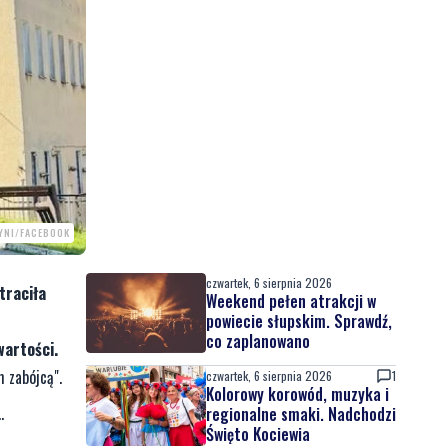
YNI/FACEBOOK
czwartek, 6 sierpnia 2026
traciła
Weekend pełen atrakcji w
powiecie słupskim. Sprawdź,
co zaplanowano
wartości.
 zabójcą".
czwartek, 6 sierpnia 2026
1
Kolorowy korowód, muzyka i
.
regionalne smaki. Nadchodzi
Święto Kociewia