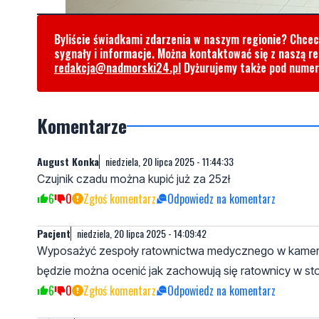
Byliście świadkami zdarzenia w naszym regionie? Chce
sygnały i informacje. Można kontaktować się z naszą r
redakcja@nadmorski24.pl
Dyżurujemy także pod nume
Komentarze
August Konka
niedziela, 20 lipca 2025 - 11:44:33
Czujnik czadu można kupić już za 25zł
6
0
Zgłoś komentarz
Odpowiedz na komentarz
Pacjent
niedziela, 20 lipca 2025 - 14:09:42
Wyposażyć zespoły ratownictwa medycznego w kamery 
będzie można ocenić jak zachowują się ratownicy w s
6
0
Zgłoś komentarz
Odpowiedz na komentarz