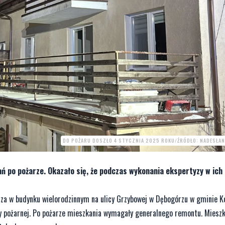
DO POŻARU DOSZŁO 4 STYCZNIA 2025 ROKU/ŹRÓDŁO: NADESŁAN
ń po pożarze. Okazało się, że podczas wykonania ekspertyzy w ich
sza w budynku wielorodzinnym na ulicy Grzybowej w Dębogórzu w gminie K
y pożarnej. Po pożarze mieszkania wymagały generalnego remontu. Miesz