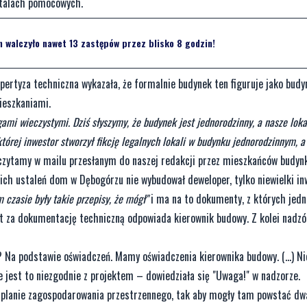
rtalach pomocowych.
 walczyło nawet 13 zastępów przez blisko 8 godzin!
spertyza techniczna wykazała, że formalnie budynek ten figuruje jako budy
ieszkaniami.
ami wieczystymi. Dziś słyszymy, że budynek jest jednorodzinny, a nasze loka
tórej inwestor stworzył fikcję legalnych lokali w budynku jednorodzinnym, 
czytamy w mailu przesłanym do naszej redakcji przez mieszkańców budyn
ich ustaleń dom w Dębogórzu nie wybudował deweloper, tylko niewielki in
 czasie były takie przepisy, że mógł"
i ma na to dokumenty, z których jedn
 za dokumentację techniczną odpowiada kierownik budowy. Z kolei nadzó
? Na podstawie oświadczeń. Mamy oświadczenia kierownika budowy. (…) Ni
e jest to niezgodnie z projektem – dowiedziała się "Uwaga!" w nadzorze.
lanie zagospodarowania przestrzennego, tak aby mogły tam powstać dwa