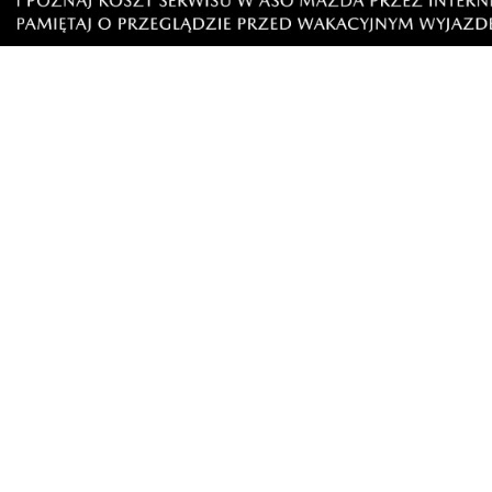
Przecież oni jeszcze żyją.
5
1
Zgłoś komentarz
Odpowiedz na kome
Przyzwyczajony
piątek, 18 lipca 2025 - 14:48:17
Jestem ciekaw jak by twoją matkę, żonę czy
chciałeś to zrobić bo z pisu jesteś a oni lub
6
7
Zgłoś komentarz
Odpowiedz na koment
Jacek
piątek, 18 lipca 2025 - 18:53:35
Doskonale pamiętam jak Prezydentem był K
wtedy protestowałeś??!
5
3
Zgłoś komentarz
Odpowiedz na kom
Przyzwyczajony
piątek, 18 lipca 2025 - 19:43:24
Teraz wyżej żle powiedziałem? Co prawda 
nie szanujesz to weż swoją stronę z komen
przyklepują bo na innych stronach byś nie