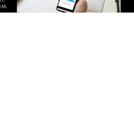
ntarz
 córkę uderzył ten ułaskawiony przez prezydenta to wiem byś s
ią powyzywac i słabszych bić
arz
omorowski i właśnie ułaskawił damskiego boksera który pobił 
entarz
cię zabolała? Ja wiem że lubisz za wszystko podwónie płacić j
tarzami załóż , Wiem tego nie zrobisz bo widzisz co za ludzie i
 zabłysnął. Sprawdziłem gdzie piszesz i nawet śmieciarze zwykli