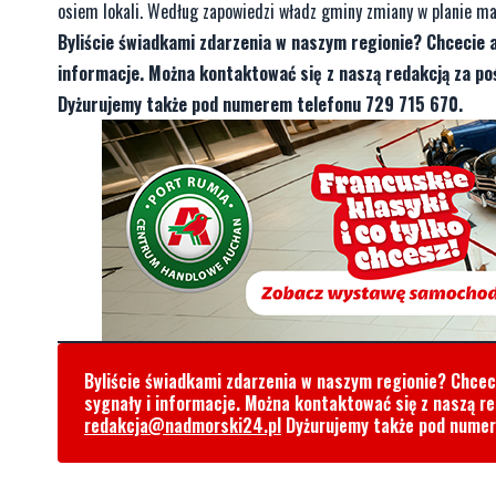
osiem lokali. Według zapowiedzi władz gminy zmiany w planie maj
Byliście świadkami zdarzenia w naszym regionie? Chcecie 
informacje. Można kontaktować się z naszą redakcją za 
Dyżurujemy także pod numerem telefonu 729 715 670.
Byliście świadkami zdarzenia w naszym regionie? Chce
sygnały i informacje. Można kontaktować się z naszą r
redakcja@nadmorski24.pl
Dyżurujemy także pod nume