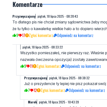
Komentarze
Przyzwyczajony
piątek, 18 lipca 2025 - 08:28:43
To dlatego pis nie chciał zmiany sądownictwa żeby mogl
że tu tylko o kawalerkę wielkie halo a to dopiero wierz
9
17
Zgłoś komentarz
Odpowiedz na komentarz
piątek, 18 lipca 2025 - 08:33:22
Wszystko pomieszałeś, nie pierwszy raz. Właśnie p
nazwała ówczesna opozycja) zostały zawetowane
9
11
Zgłoś komentarz
Odpowiedz na komentarz
Przyzwyczajony
piątek, 18 lipca 2025 - 08:38:32
Już o prezydencie ty lepiej nie pisz pokazał sw
7
12
Zgłoś komentarz
Odpowiedz na komentarz
Marek
piątek, 18 lipca 2025 - 10:43:39