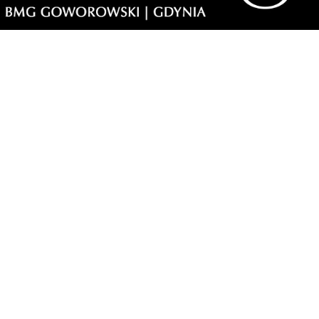
ię cieszył bo sam
żonę i był bandytą. Czy
esteś bogaty a ludzi to
ntelektualnie ci
 nie obrażając ich to