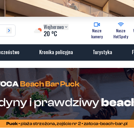
Wejherowo
Nasze
Nasze
o
20
C
kamery
HotSpoty
eczeństwo
Kronika policyjna
Turystyka
F