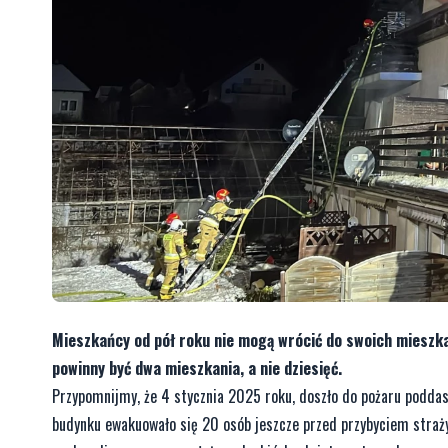
Mieszkańcy od pół roku nie mogą wrócić do swoich mieszka
powinny być dwa mieszkania, a nie dziesięć.
Przypomnijmy, że 4 stycznia 2025 roku, doszło do pożaru podda
budynku ewakuowało się 20 osób jeszcze przed przybyciem straż