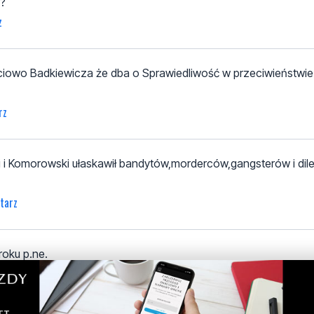
m?
z
ciowo Badkiewicza że dba o Sprawiedliwość w przeciwieństwi
rz
i Komorowski ułaskawił bandytów,morderców,gangsterów i dil
tarz
oku p.ne.
entarz
05:05