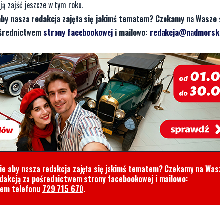
ą zajść jeszcze w tym roku.
aby nasza redakcja zajęła się jakimś tematem? Czekamy na Wasze 
pośrednictwem
strony facebookowej
i mailowo:
redakcja@nadmorski
cie aby nasza redakcja zajęła się jakimś tematem? Czekamy na Was
edakcją za pośrednictwem strony facebookowej i mailowo:
rem telefonu
729 715 670
.