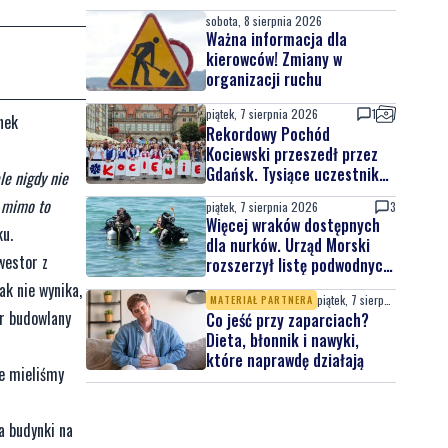
sobota, 8 sierpnia 2026
Ważna informacja dla
kierowców! Zmiany w
organizacji ruchu
piątek, 7 sierpnia 2026
1
nek
Rekordowy Pochód
Kociewski przeszedł przez
Gdańsk. Tysiące uczestników
le nigdy nie
na jubileuszowej edycji
a mimo to
piątek, 7 sierpnia 2026
3
Więcej wraków dostępnych
ku.
dla nurków. Urząd Morski
westor z
rozszerzył listę podwodnych
atrakcji
ak nie wynika,
piątek, 7 sierpnia 2026
MATERIAŁ PARTNERA
r budowlany
Co jeść przy zaparciach?
Dieta, błonnik i nawyki,
które naprawdę działają
e mieliśmy
 budynki na