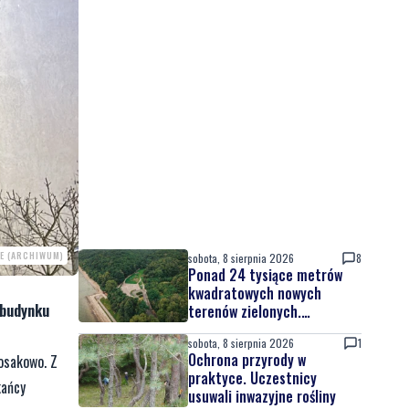
E (ARCHIWUM)
sobota, 8 sierpnia 2026
8
Ponad 24 tysiące metrów
kwadratowych nowych
 budynku
terenów zielonych.
Powstanie nowa przestrzeń
sobota, 8 sierpnia 2026
1
do wypoczynku
Ochrona przyrody w
osakowo. Z
praktyce. Uczestnicy
kańcy
usuwali inwazyjne rośliny