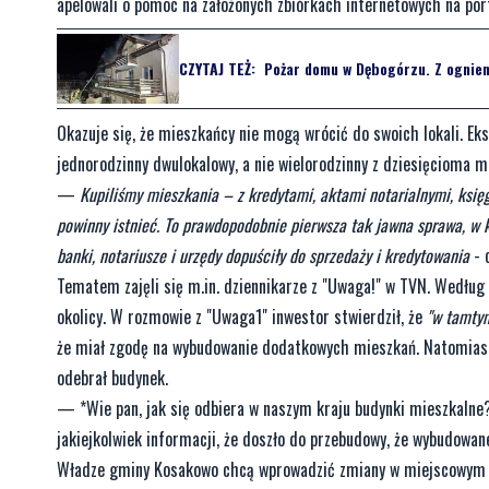
apelowali o pomoc na założonych zbiórkach internetowych na po
CZYTAJ TEŻ:
Pożar domu w Dębogórzu. Z ogniem
Okazuje się, że mieszkańcy nie mogą wrócić do swoich lokali. Ek
jednorodzinny dwulokalowy, a nie wielorodzinny z dziesięcioma m
—
Kupiliśmy mieszkania – z kredytami, aktami notarialnymi, księg
powinny istnieć. To prawdopodobnie pierwsza tak jawna sprawa, w k
banki, notariusze i urzędy dopuściły do sprzedaży i kredytowania
- 
Tematem zajęli się m.in. dziennikarze z "Uwaga!" w TVN. Według 
okolicy. W rozmowie z "Uwaga1" inwestor stwierdził, że
"w tamtym
że miał zgodę na wybudowanie dodatkowych mieszkań. Natomiast
odebrał budynek.
— *Wie pan, jak się odbiera w naszym kraju budynki mieszkalne
jakiejkolwiek informacji, że doszło do przebudowy, że wybudowan
Władze gminy Kosakowo chcą wprowadzić zmiany w miejscowym p