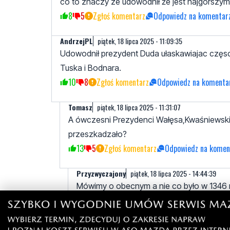
co to znaczy ze udowodnił że jest najgorszy
8
5
Zgłoś komentarz
Odpowiedz na komentar
AndrzejPL
piątek, 18 lipca 2025 - 11:09:35
Udowodnił prezydent Duda ułaskawiajac częs
Tuska i Bodnara.
10
8
Zgłoś komentarz
Odpowiedz na komenta
Tomasz
piątek, 18 lipca 2025 - 11:31:07
A ówczesni Prezydenci Wałęsa,Kwaśniewski 
przeszkadzało?
13
5
Zgłoś komentarz
Odpowiedz na komen
Przyzwyczajony
piątek, 18 lipca 2025 - 14:44:39
Mówimy o obecnym a nie co było w 1346 r
3
5
Zgłoś komentarz
Odpowiedz na kom
Oj teraz to popłynąłeś..
piątek, 18 lipca 2025 - 18: