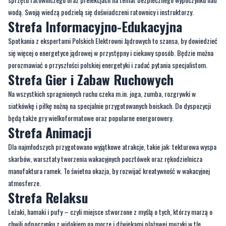
wodą. Swoją wiedzą podzielą się doświadczeni ratownicy i instruktorzy.
Strefa Informacyjno-Edukacyjna
Spotkania z ekspertami Polskich Elektrowni Jądrowych to szansa, by dowiedzieć
się więcej o energetyce jądrowej w przystępny i ciekawy sposób. Będzie można
porozmawiać o przyszłości polskiej energetyki i zadać pytania specjalistom.
Strefa Gier i Zabaw Ruchowych
Na wszystkich spragnionych ruchu czeka m.in. joga, zumba, rozgrywki w
siatkówkę i piłkę nożną na specjalnie przygotowanych boiskach. Do dyspozycji
będą także gry wielkoformatowe oraz popularne energorowery.
Strefa Animacji
Dla najmłodszych przygotowano wyjątkowe atrakcje, takie jak: tekturowa wyspa
skarbów, warsztaty tworzenia wakacyjnych pocztówek oraz rękodzielnicza
manufaktura ramek. To świetna okazja, by rozwijać kreatywność w wakacyjnej
atmosferze.
Strefa Relaksu
Leżaki, hamaki i pufy – czyli miejsce stworzone z myślą o tych, którzy marzą o
chwili odpoczynku z widokiem na morze i dźwiękami plażowej muzyki w tle.