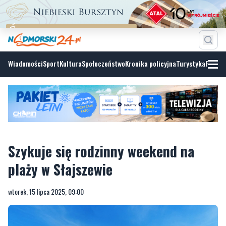
Wiadomości
Sport
Kultura
Społeczeństwo
Kronika policyjna
Turystyka
Fotoga
Szykuje się rodzinny weekend na
plaży w Słajszewie
wtorek, 15 lipca 2025, 09:00