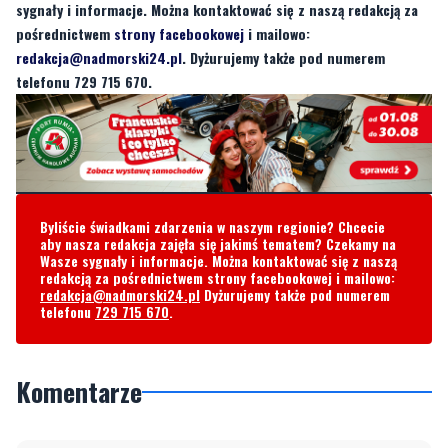
sygnały i informacje. Można kontaktować się z naszą redakcją za
pośrednictwem
strony facebookowej
i mailowo:
redakcja@nadmorski24.pl
. Dyżurujemy także pod numerem
telefonu 729 715 670.
Byliście świadkami zdarzenia w naszym regionie? Chcecie
aby nasza redakcja zajęła się jakimś tematem? Czekamy na
Wasze sygnały i informacje. Można kontaktować się z naszą
redakcją za pośrednictwem strony facebookowej i mailowo:
redakcja@nadmorski24.pl
Dyżurujemy także pod numerem
telefonu
729 715 670
.
Komentarze