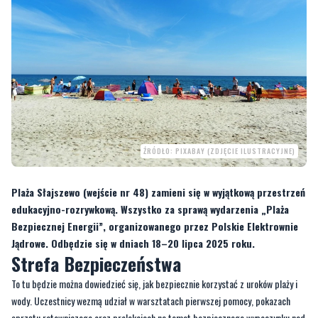
ŹRÓDŁO: PIXABAY (ZDJĘCIE ILUSTRACYJNE)
Plaża Słajszewo (wejście nr 48) zamieni się w wyjątkową przestrzeń
edukacyjno-rozrywkową. Wszystko za sprawą wydarzenia „Plaża
Bezpiecznej Energii”, organizowanego przez Polskie Elektrownie
Jądrowe. Odbędzie się w dniach 18–20 lipca 2025 roku.
Strefa Bezpieczeństwa
To tu będzie można dowiedzieć się, jak bezpiecznie korzystać z uroków plaży i
wody. Uczestnicy wezmą udział w warsztatach pierwszej pomocy, pokazach
sprzętu ratowniczego oraz prelekcjach na temat bezpiecznego wypoczynku nad