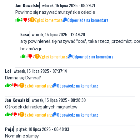
kasa
wtorek, 15 lipca 2025 - 12:49:20
a ty powinieneś się nazywać "coś", taka rzecz, przedmiot, co
bez mózgu
5
2
Zgłoś komentarz
Odpowiedz na komentarz
Lol
wtorek, 15 lipca 2025 - 07:37:14
Dymna się Dymna?
2
6
Zgłoś komentarz
Odpowiedz na komentarz
Jan Kowalski
wtorek, 15 lipca 2025 - 08:28:30
Ośrodek dał nielegalnych migrantow
4
7
Zgłoś komentarz
Odpowiedz na komentarz
Peja
piątek, 18 lipca 2025 - 06:48:03
Normalnie slumsy
1
0
Zgłoś komentarz
Odpowiedz na komentarz