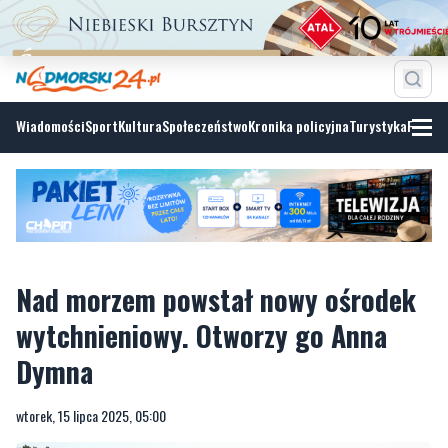
Wiadomości
Sport
Kultura
Społeczeństwo
Kronika policyjna
Turystyka
Fotoga
Nad morzem powstał nowy ośrodek
wytchnieniowy. Otworzy go Anna
Dymna
wtorek, 15 lipca 2025, 05:00