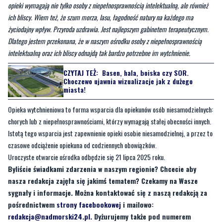
Dlatego jestem przekonana, że w naszym ośrodku osoby z niepełnosprawnością
intelektualną oraz ich bliscy odnajdą tak bardzo potrzebne im wytchnienie.
CZYTAJ TEŻ:
Basen, hala, boiska czy SOR.
Choczewo ujawnia wizualizacje jak z dużego
miasta!
Opieka wytchnieniowa to forma wsparcia dla opiekunów osób niesamodzielnych:
chorych lub z niepełnosprawnościami, którzy wymagają stałej obecności innych.
Istotą tego wsparcia jest zapewnienie opieki osobie niesamodzielnej, a przez to
czasowe odciążenie opiekuna od codziennych obowiązków.
Uroczyste otwarcie ośrodka odbędzie się 21 lipca 2025 roku.
Byliście świadkami zdarzenia w naszym regionie? Chcecie aby
nasza redakcja zajęła się jakimś tematem? Czekamy na Wasze
sygnały i informacje. Można kontaktować się z naszą redakcją za
pośrednictwem
strony facebookowej
i mailowo:
redakcja@nadmorski24.pl
. Dyżurujemy także pod numerem
telefonu 729 715 670.