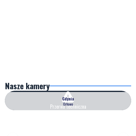
Nasze kamery
Gdynia
Orłowo
Przerwa techniczna