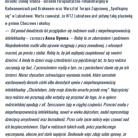
w gminie Choczewo i okolicy.
—
Od ponad dwudziestu lat przyglądam się rodzinom osób z niepełnosprawnością
intelektualną
– zaznacza
Anna Dymna
. –
Robię to ze zdumieniem i podziwem.
Niejednokrotnie matki albo ojcowie rezygnują z pracy zawodowej, z własnych
marzeń, po prostu z siebie. Robią to, by jak najlepiej zaopiekować się swoimi
dziećmi. A kiedy te dzieci mają czterdzieści czy pięćdziesiąt lat, to tacy rodzice
zaczynają się bać. Z przerażeniem myślą o tym, co z pociechami stanie się po ich
śmierci. Nieraz słyszałam zatrważające wyznania matek, które samotnie
wychowywały dorosłe córki albo dorosłych synów z niepełnosprawnością
intelektualną: „Chciałabym, żeby moje dziecko umarło przede mną”. Najczęściej
tacy rodzice nie przyznają albo wstydzą się przyznać do tego, że w opiece
rodzicielskiej opadają z sił. Tymczasem żyją w ciągłej czujności. Przecież osoby z
niepełnosprawnością intelektualną, nawet w wieku dojrzałym, nadal reprezentują
dziecięcą umysłowość oraz bezradność. Przez całe życie należy więc czuwać nad
ich bezpieczeństwem. Stąd w rodzicach takich osób, prócz psychicznego
wyczerpania, obecne jest stałe napięcie. Doskonale więc zdaję sobie sprawę, że
opieki wymagają nie tylko osoby z niepełnosprawnością intelektualną, ale również
ich bliscy. Wiem też, że szum morza, lasu, łagodność natury na każdego ma
życiodajny wpływ. Przyroda uzdrawia. Jest najlepszym gabinetem terapeutycznym.