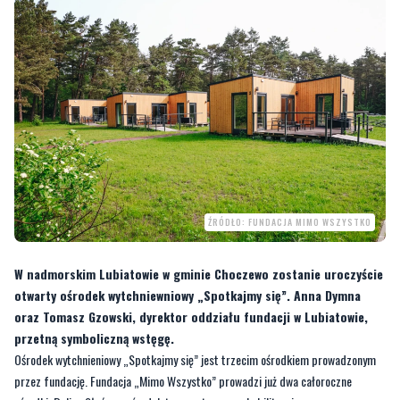
ŹRÓDŁO: FUNDACJA MIMO WSZYSTKO
W nadmorskim Lubiatowie w gminie Choczewo zostanie uroczyście
otwarty ośrodek wytchniewniowy „Spotkajmy się”. Anna Dymna
oraz Tomasz Gzowski, dyrektor oddziału fundacji w Lubiatowie,
przetną symboliczną wstęgę.
Ośrodek wytchnieniowy „Spotkajmy się” jest trzecim ośrodkiem prowadzonym
przez fundację. Fundacja „Mimo Wszystko” prowadzi już dwa całoroczne
ośrodki: Dolinę Słońca - ośrodek terapeutyczno-rehabilitacyjny w
Radwanowicach pod Krakowem oraz Warsztat Terapii Zajęciowej „Spotkajmy
się” w Lubiatowie. Warto zauważyć, że WTZ Lubiatowo jest jedyną taką placówką