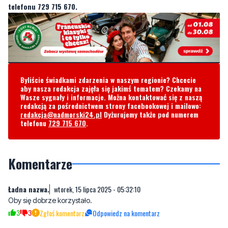
Byliście świadkami zdarzenia w naszym regionie? Chcecie
aby nasza redakcja zajęła się jakimś tematem? Czekamy na
Wasze sygnały i informacje. Można kontaktować się z naszą
redakcją za pośrednictwem strony facebookowej i mailowo:
redakcja@nadmorski24.pl
Dyżurujemy także pod numerem
telefonu
729 715 670
.
Komentarze
Ładna nazwa.
wtorek, 15 lipca 2025 - 05:32:10
Oby się dobrze korzystało.
3
3
Zgłoś komentarz
Odpowiedz na komentarz
Jan Kowalski
wtorek, 15 lipca 2025 - 08:29:21
Powinno się nazywać murzyńskie osiedle
4
8
Zgłoś komentarz
Odpowiedz na komentarz