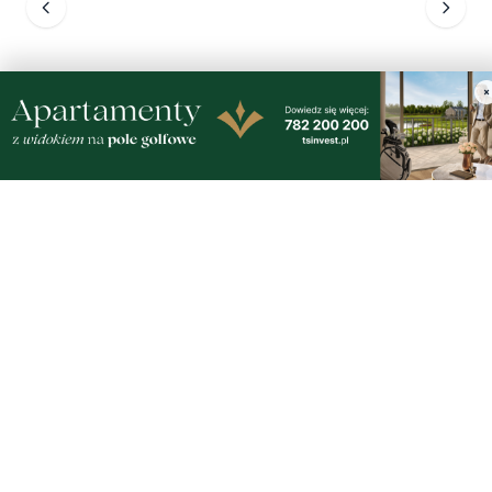
×
Zobacz wszystkie →
Artykuły
Informacje
Wiadomości
O portalu
Sport
Kontakt
Kultura
Regulamin
Społeczeństwo
Polityka prywatności
Kronika policyjna
Reklama
Zobacz