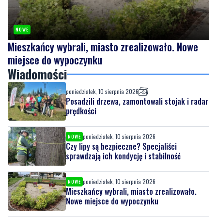
Mieszkańcy wybrali, miasto zrealizowało. Nowe
miejsce do wypoczynku
Wiadomości
poniedziałek, 10 sierpnia 2026
Posadzili drzewa, zamontowali stojak i radar
prędkości
poniedziałek, 10 sierpnia 2026
NOWE
Czy lipy są bezpieczne? Specjaliści
sprawdzają ich kondycję i stabilność
poniedziałek, 10 sierpnia 2026
NOWE
Mieszkańcy wybrali, miasto zrealizowało.
Nowe miejsce do wypoczynku
poniedziałek, 10 sierpnia 2026
2
Podpalili dwa jachty. Straty oszacowano na
ponad 650 tys. zł