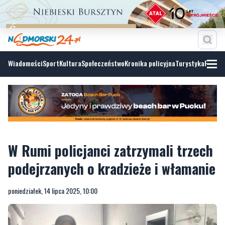
Wiadomości
Sport
Kultura
Społeczeństwo
Kronika policyjna
Turystyka
Fotoga
W Rumi policjanci zatrzymali trzech
podejrzanych o kradzieże i włamanie
poniedziałek, 14 lipca 2025, 10:00