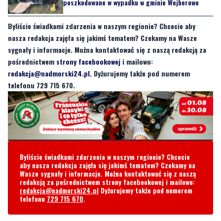
nasza redakcja zajęła się jakimś tematem? Czekamy na Wasze
sygnały i informacje. Można kontaktować się z naszą redakcją za
pośrednictwem
strony facebookowej
i mailowo:
redakcja@nadmorski24.pl
. Dyżurujemy także pod numerem
telefonu 729 715 670.
Byliście świadkami zdarzenia w naszym regionie? Chcecie
aby nasza redakcja zajęła się jakimś tematem? Czekamy na
Wasze sygnały i informacje. Można kontaktować się z naszą
redakcją za pośrednictwem strony facebookowej i mailowo:
redakcja@nadmorski24.pl
Dyżurujemy także pod numerem
telefonu
729 715 670
.
Komentarze