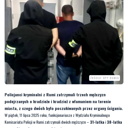
ŹRÓDŁO: KPP RUMIA
Policjanci kryminalni z Rumi zatrzymali trzech mężczyzn
podejrzanych o kradzieże i kradzież z włamaniem na terenie
miasta, z czego dwóch było poszukiwanych przez organy ścigania.
W piątek, 11 lipca 2025 roku, funkcjonariusze z Wydziału Kryminalnego
Komisariatu Policji w Rumi zatrzymali dwóch mężczyzn –
31-latka
i
38-latka
– poszukiwanych przez organy ścigania.
—
W trakcie prowadzonych czynności ustalono, że zatrzymani 31-latek i 38-latek
są podejrzewani o to, że 9 lipca tego roku w Rumi, działając wspólnie i w