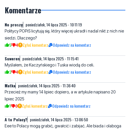
No proszę
poniedziałek, 14 lipca 2025 - 10:11:19
Politycy POPiS licytują się, który więcej ukradł i nadal nikt z nich nie
siedzi. Dlaczego?
5
4
Zgłoś komentarz
Odpowiedz na komentarz
Suweren
poniedziałek, 14 lipca 2025 - 11:15:41
Myślałem, że Kaczyńskiego i Tuska wiodą do celi.
2
4
Zgłoś komentarz
Odpowiedz na komentarz
Matka
poniedziałek, 14 lipca 2025 - 11:36:40
Przecież my mamy 14 lipiec dopiero, a w artykule napisano 20
lipiec 2025
1
0
Zgłoś komentarz
Odpowiedz na komentarz
A to Polacy?
poniedziałek, 14 lipca 2025 - 13:06:50
Eee to Polacy mogą grabić, gwałcić i zabijać. Ale biada i olaboga
jak Ukrainiec czy jakiś ciemniejszy...
3
5
Zgłoś komentarz
Odpowiedz na komentarz