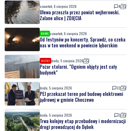
czwartek, 6 sierpnia 2026
NOWE
Od festynów po koncerty. Sprawdź, co czeka
nas w ten weekend w powiecie lęborskim
środa, 5 sierpnia 2026
WAŻNE
Pożar stolarni. "Ogniem objęty jest cały
budynek"
środa, 5 sierpnia 2026
32
PEJ przekazał teren pod budowę elektrowni
jądrowej w gminie Choczewo
środa, 5 sierpnia 2026
3
Trwa kolejny etap przebudowy i modernizacji
drogi prowadzącej do Dębek