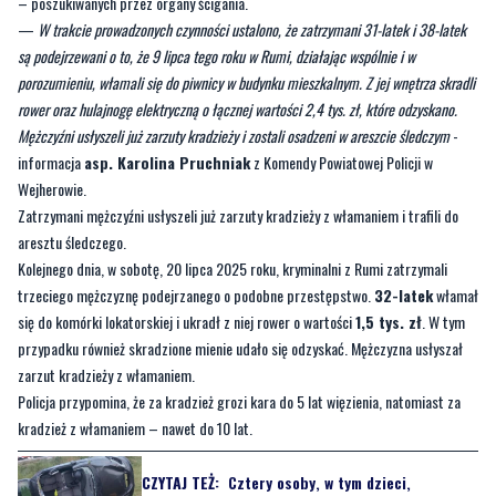
porozumieniu, włamali się do piwnicy w budynku mieszkalnym. Z jej wnętrza skradli
rower oraz hulajnogę elektryczną o łącznej wartości 2,4 tys. zł, które odzyskano.
Mężczyźni usłyszeli już zarzuty kradzieży i zostali osadzeni w areszcie śledczym
-
informacja
asp. Karolina Pruchniak
z Komendy Powiatowej Policji w
Wejherowie.
Zatrzymani mężczyźni usłyszeli już zarzuty kradzieży z włamaniem i trafili do
aresztu śledczego.
Kolejnego dnia, w sobotę, 20 lipca 2025 roku, kryminalni z Rumi zatrzymali
trzeciego mężczyznę podejrzanego o podobne przestępstwo.
32-latek
włamał
się do komórki lokatorskiej i ukradł z niej rower o wartości
1,5 tys. zł
. W tym
przypadku również skradzione mienie udało się odzyskać. Mężczyzna usłyszał
zarzut kradzieży z włamaniem.
Policja przypomina, że za kradzież grozi kara do 5 lat więzienia, natomiast za
kradzież z włamaniem – nawet do 10 lat.
CZYTAJ TEŻ:
Cztery osoby, w tym dzieci,
poszkodowane w wypadku w gminie Wejherowo
Byliście świadkami zdarzenia w naszym regionie? Chcecie aby