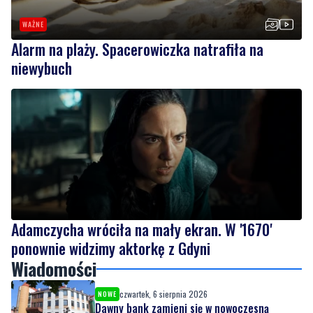
niewybuch
Adamczycha wróciła na mały ekran. W '1670'
ponownie widzimy aktorkę z Gdyni
Wiadomości
czwartek, 6 sierpnia 2026
NOWE
Dawny bank zamieni się w nowoczesną
bibliotekę. Prace postępują
czwartek, 6 sierpnia 2026
WAŻNE