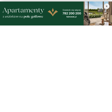
×
Gdynia
Orłowo
Zobacz wszystkie →