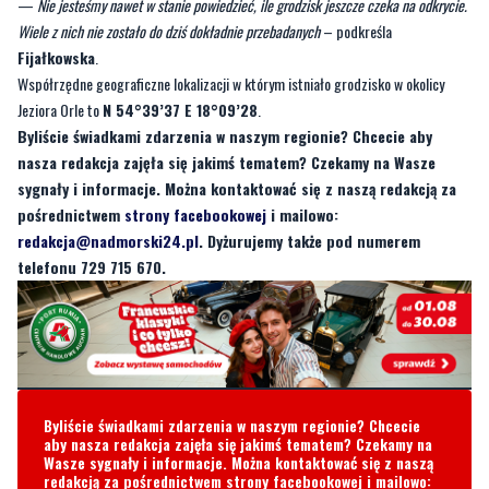
Współrzędne geograficzne lokalizacji w którym istniało grodzisko w okolicy
Jeziora Orle to
N 54°39’37 E 18°09’28
.
Byliście świadkami zdarzenia w naszym regionie? Chcecie aby
nasza redakcja zajęła się jakimś tematem? Czekamy na Wasze
sygnały i informacje. Można kontaktować się z naszą redakcją za
pośrednictwem
strony facebookowej
i mailowo:
redakcja@nadmorski24.pl
. Dyżurujemy także pod numerem
telefonu 729 715 670.
Byliście świadkami zdarzenia w naszym regionie? Chcecie
aby nasza redakcja zajęła się jakimś tematem? Czekamy na
Wasze sygnały i informacje. Można kontaktować się z naszą
redakcją za pośrednictwem strony facebookowej i mailowo:
redakcja@nadmorski24.pl
Dyżurujemy także pod numerem
telefonu
729 715 670
.