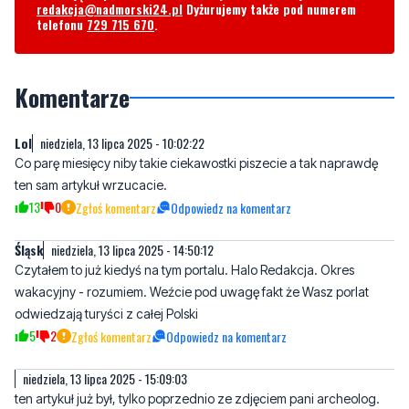
Komentarze
Lol
niedziela, 13 lipca 2025 - 10:02:22
Co parę miesięcy niby takie ciekawostki piszecie a tak naprawdę
ten sam artykuł wrzucacie.
13
0
Zgłoś komentarz
Odpowiedz na komentarz
Śląsk
niedziela, 13 lipca 2025 - 14:50:12
Czytałem to już kiedyś na tym portalu. Halo Redakcja. Okres
wakacyjny - rozumiem. Weźcie pod uwagę fakt że Wasz porlat
odwiedzają turyści z całej Polski
5
2
Zgłoś komentarz
Odpowiedz na komentarz
niedziela, 13 lipca 2025 - 15:09:03
ten artykuł już był, tylko poprzednio ze zdjęciem pani archeolog.
7
0
Zgłoś komentarz
Odpowiedz na komentarz
Patafian
poniedziałek, 14 lipca 2025 - 05:56:51