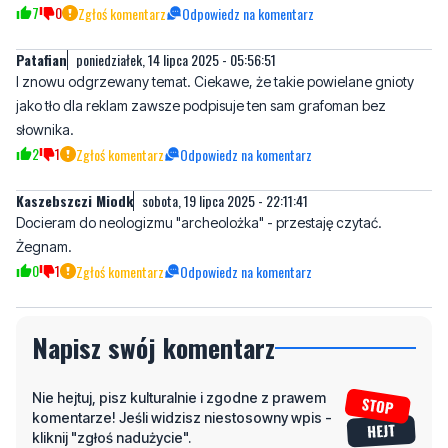
I znowu odgrzewany temat. Ciekawe, że takie powielane gnioty
jako tło dla reklam zawsze podpisuje ten sam grafoman bez
słownika.
2
1
Zgłoś komentarz
Odpowiedz na komentarz
Kaszebszczi Miodk
sobota, 19 lipca 2025 - 22:11:41
Docieram do neologizmu "archeolożka" - przestaję czytać.
Żegnam.
0
1
Zgłoś komentarz
Odpowiedz na komentarz
Napisz swój komentarz
Nie hejtuj, pisz kulturalnie i zgodne z prawem
komentarze! Jeśli widzisz niestosowny wpis -
kliknij "zgłoś nadużycie".
Imię / Podpis