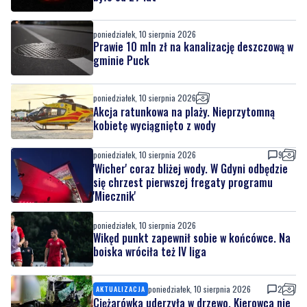
gminie Puck
poniedziałek, 10 sierpnia 2026
Akcja ratunkowa na plaży. Nieprzytomną
kobietę wyciągnięto z wody
poniedziałek, 10 sierpnia 2026
9
'Wicher' coraz bliżej wody. W Gdyni odbędzie
się chrzest pierwszej fregaty programu
'Miecznik'
poniedziałek, 10 sierpnia 2026
Wikęd punkt zapewnił sobie w końcówce. Na
boiska wróciła też IV liga
poniedziałek, 10 sierpnia 2026
2
AKTUALIZACJA
Ciężarówka uderzyła w drzewo. Kierowca nie
mógł wydostać się z kabiny