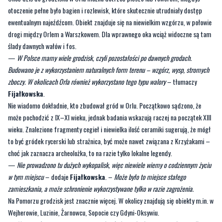
ślady dawnych wałów i fos.
—
W Polsce mamy wiele grodzisk, czyli pozostałości po dawnych grodach.
Budowano je z wykorzystaniem naturalnych form terenu – wzgórz, wysp, stromych
zboczy. W okolicach Orla również wykorzystano tego typu walory
– tłumaczy
Fijałkowska
.
Nie wiadomo dokładnie, kto zbudował gród w Orlu. Początkowo sądzono, że
może pochodzić z IX–XI wieku, jednak badania wskazują raczej na początek XIII
wieku. Znalezione fragmenty cegieł i niewielka ilość ceramiki sugerują, że mógł
to być gródek rycerski lub strażnica, być może nawet związana z Krzyżakami –
choć jak zaznacza archeolożka, to na razie tylko lokalne legendy.
—
Nie prowadzono tu dużych wykopalisk, więc niewiele wiemy o codziennym życiu
w tym miejscu
– dodaje
Fijałkowska
. –
Może było to miejsce stałego
zamieszkania, a może schronienie wykorzystywane tylko w razie zagrożenia.
Na Pomorzu grodzisk jest znacznie więcej. W okolicy znajdują się obiekty m.in. w
Wejherowie, Luzinie, Żarnowcu, Sopocie czy Gdyni-Oksywiu.
—
Nie jesteśmy nawet w stanie powiedzieć, ile grodzisk jeszcze czeka na odkrycie.
Wiele z nich nie zostało do dziś dokładnie przebadanych
– podkreśla
Fijałkowska
.