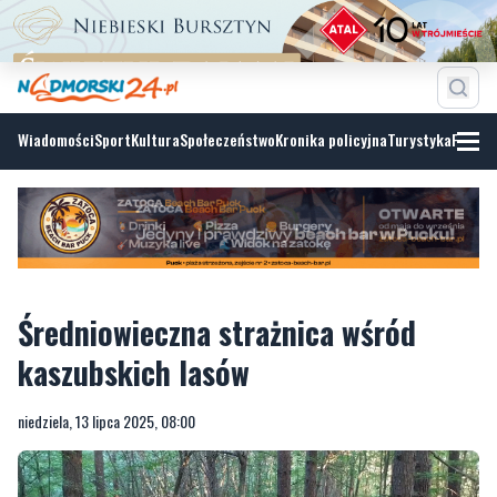
Wiadomości
Sport
Kultura
Społeczeństwo
Kronika policyjna
Turystyka
Fotoga
Średniowieczna strażnica wśród
kaszubskich lasów
niedziela, 13 lipca 2025, 08:00