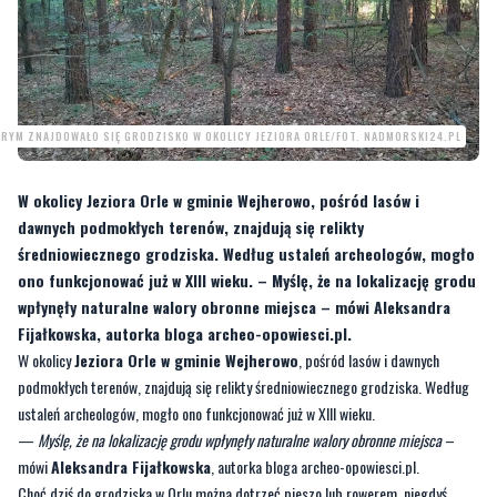
RYM ZNAJDOWAŁO SIĘ GRODZISKO W OKOLICY JEZIORA ORLE/FOT. NADMORSKI24.PL
W okolicy Jeziora Orle w gminie Wejherowo, pośród lasów i
dawnych podmokłych terenów, znajdują się relikty
średniowiecznego grodziska. Według ustaleń archeologów, mogło
ono funkcjonować już w XIII wieku. – Myślę, że na lokalizację grodu
wpłynęły naturalne walory obronne miejsca – mówi Aleksandra
Fijałkowska, autorka bloga archeo-opowiesci.pl.
W okolicy
Jeziora Orle w gminie Wejherowo
, pośród lasów i dawnych
podmokłych terenów, znajdują się relikty średniowiecznego grodziska. Według
ustaleń archeologów, mogło ono funkcjonować już w XIII wieku.
—
Myślę, że na lokalizację grodu wpłynęły naturalne walory obronne miejsca
–
mówi
Aleksandra Fijałkowska
, autorka bloga archeo-opowiesci.pl.
Choć dziś do grodziska w Orlu można dotrzeć pieszo lub rowerem, niegdyś
otoczenie pełne było bagien i rozlewisk, które skutecznie utrudniały dostęp
ewentualnym najeźdźcom. Obiekt znajduje się na niewielkim wzgórzu, w połowie
drogi między Orlem a Warszkowem. Dla wprawnego oka wciąż widoczne są tam