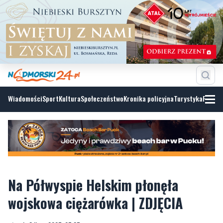
Wiadomości
Sport
Kultura
Społeczeństwo
Kronika policyjna
Turystyka
Fotoga
Na Półwyspie Helskim płonęła
wojskowa ciężarówka | ZDJĘCIA