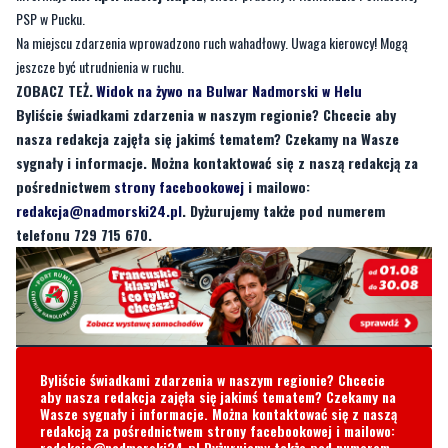
PSP w Pucku.
Na miejscu zdarzenia wprowadzono ruch wahadłowy. Uwaga kierowcy! Mogą
jeszcze być utrudnienia w ruchu.
ZOBACZ TEŻ.
Widok na żywo na Bulwar Nadmorski w Helu
Byliście świadkami zdarzenia w naszym regionie? Chcecie aby
nasza redakcja zajęła się jakimś tematem? Czekamy na Wasze
sygnały i informacje. Można kontaktować się z naszą redakcją za
pośrednictwem
strony facebookowej
i mailowo:
redakcja@nadmorski24.pl
. Dyżurujemy także pod numerem
telefonu 729 715 670.
Byliście świadkami zdarzenia w naszym regionie? Chcecie
aby nasza redakcja zajęła się jakimś tematem? Czekamy na
Wasze sygnały i informacje. Można kontaktować się z naszą
redakcją za pośrednictwem strony facebookowej i mailowo:
redakcja@nadmorski24.pl
Dyżurujemy także pod numerem