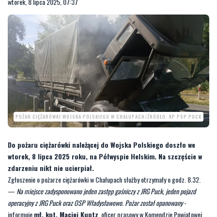
wtorek, 8 lipca 2025, 07:37
POŻAR CIĘŻARÓWKI WOJSKA POLSKIEGO W CHAŁUPACH/ŹRÓDŁO: KP PSP PUCK
Do pożaru ciężarówki należącej do Wojska Polskiego doszło we
wtorek, 8 lipca 2025 roku, na Półwyspie Helskim. Na szczęście w
zdarzeniu nikt nie ucierpiał.
Zgłoszenie o pożarze ciężarówki w Chałupach służby otrzymały o godz. 8.32.
—
Na miejsce zadysponowano jeden zastęp gaśniczy z JRG Puck, jeden pojazd
operacyjny z JRG Puck oraz OSP Władysławowo. Pożar został opanowany
-
informuje
mł. kpt. Maciej Kuptz
, oficer prasowy w Komendzie Powiatowej