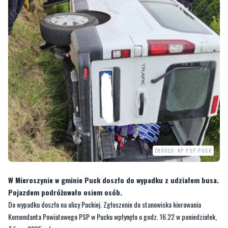
ŹRÓDŁO: KP PSP PUCK
W Mieroszynie w gminie Puck doszło do wypadku z udziałem busa.
Pojazdem podróżowało osiem osób.
Do wypadku doszło na ulicy Puckiej. Zgłoszenie do stanowiska kierowania
Komendanta Powiatowego PSP w Pucku wpłynęło o godz. 16.22 w poniedziałek,
7 lipca 2025 roku.
—
Pojazdem podróżowało 8 osób. Kierowca mężczyzna poszkodowany wymagał
pomocy zespołu ratownictwa medycznego. Na miejsce zadysponowano zastęp z JRG