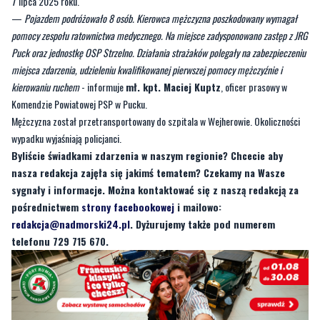
Puck oraz jednostkę OSP Strzelno. Działania strażaków polegały na zabezpieczeniu
miejsca zdarzenia, udzieleniu kwalifikowanej pierwszej pomocy mężczyźnie i
kierowaniu ruchem
- informuje
mł. kpt. Maciej Kuptz
, oficer prasowy w
Komendzie Powiatowej PSP w Pucku.
Mężczyzna został przetransportowany do szpitala w Wejherowie. Okoliczności
wypadku wyjaśniają policjanci.
Byliście świadkami zdarzenia w naszym regionie? Chcecie aby
nasza redakcja zajęła się jakimś tematem? Czekamy na Wasze
sygnały i informacje. Można kontaktować się z naszą redakcją za
pośrednictwem
strony facebookowej
i mailowo:
redakcja@nadmorski24.pl
. Dyżurujemy także pod numerem
telefonu 729 715 670.
Byliście świadkami zdarzenia w naszym regionie? Chcecie
aby nasza redakcja zajęła się jakimś tematem? Czekamy na
Wasze sygnały i informacje. Można kontaktować się z naszą