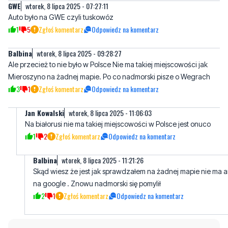
Balbina
wtorek, 8 lipca 2025 - 09:28:27
Ale przecież to nie było w Polsce Nie ma takiej miejscowości jak
Mieroszyno na żadnej mapie. Po co nadmorski pisze o Wegrach
3
1
Zgłoś komentarz
Odpowiedz na komentarz
Jan Kowalski
wtorek, 8 lipca 2025 - 11:06:03
Na białorusi nie ma takiej miejscowości w Polsce jest onuco
1
2
Zgłoś komentarz
Odpowiedz na komentarz
Balbina
wtorek, 8 lipca 2025 - 11:21:26
Skąd wiesz że jest jak sprawdzałem na żadnej mapie nie ma a
na google . Znowu nadmorski się pomylił
2
1
Zgłoś komentarz
Odpowiedz na komentarz
Napisz swój komentarz
Nie hejtuj, pisz kulturalnie i zgodne z prawem