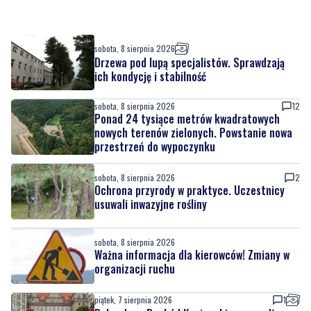
Drzewa pod lupą specjalistów. Sprawdzają
ich kondycję i stabilność
sobota, 8 sierpnia 2026
12
Ponad 24 tysiące metrów kwadratowych
nowych terenów zielonych. Powstanie nowa
przestrzeń do wypoczynku
sobota, 8 sierpnia 2026
2
Ochrona przyrody w praktyce. Uczestnicy
usuwali inwazyjne rośliny
sobota, 8 sierpnia 2026
Ważna informacja dla kierowców! Zmiany w
organizacji ruchu
piątek, 7 sierpnia 2026
1
Rekordowy Pochód Kociewski przeszedł
przez Gdańsk. Tysiące uczestników na
jubileuszowej edycji