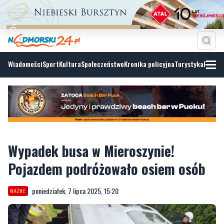
Wiadomości
Sport
Kultura
Społeczeństwo
Kronika policyjna
Turystyka
Fotoga
Wypadek busa w Mieroszynie!
Pojazdem podróżowało osiem osób
poniedziałek, 7 lipca 2025, 15:20
WAŻNE