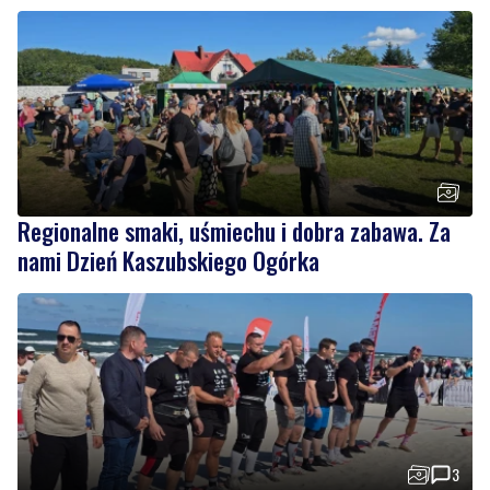
Regionalne smaki, uśmiechu i dobra zabawa. Za
nami Dzień Kaszubskiego Ogórka
3
Nad morzem zmierzyli się najsilniejsi. Sportowe
emocje i ważny cel