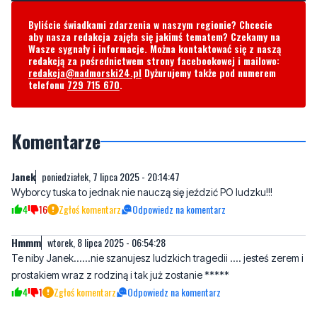
redakcją za pośrednictwem strony facebookowej i mailowo:
redakcja@nadmorski24.pl
Dyżurujemy także pod numerem
telefonu
729 715 670
.
Komentarze
Janek
poniedziałek, 7 lipca 2025 - 20:14:47
Wyborcy tuska to jednak nie nauczą się jeździć PO ludzku!!!
4
16
Zgłoś komentarz
Odpowiedz na komentarz
Hmmm
wtorek, 8 lipca 2025 - 06:54:28
Te niby Janek......nie szanujesz ludzkich tragedii .... jesteś zerem i
prostakiem wraz z rodziną i tak już zostanie *****
4
1
Zgłoś komentarz
Odpowiedz na komentarz
GWE
wtorek, 8 lipca 2025 - 07:27:11
Auto było na GWE czyli tuskowóz
1
5
Zgłoś komentarz
Odpowiedz na komentarz