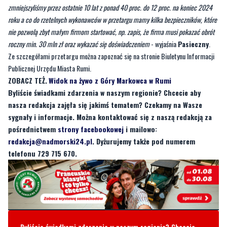
roczny min. 30 mln zł oraz wykazać się doświadczeniem
- wyjaśnia
Pasieczny
.
Ze szczegółami przetargu można zapoznać się na stronie Biuletynu Informacji
Publicznej Urzędu Miasta Rumi.
ZOBACZ TEŻ.
Widok na żywo z Góry Markowca w Rumi
Byliście świadkami zdarzenia w naszym regionie? Chcecie aby
nasza redakcja zajęła się jakimś tematem? Czekamy na Wasze
sygnały i informacje. Można kontaktować się z naszą redakcją za
pośrednictwem
strony facebookowej
i mailowo:
redakcja@nadmorski24.pl
. Dyżurujemy także pod numerem
telefonu 729 715 670.
Byliście świadkami zdarzenia w naszym regionie? Chcecie
aby nasza redakcja zajęła się jakimś tematem? Czekamy na
Wasze sygnały i informacje. Można kontaktować się z naszą
redakcją za pośrednictwem strony facebookowej i mailowo:
redakcja@nadmorski24.pl
Dyżurujemy także pod numerem