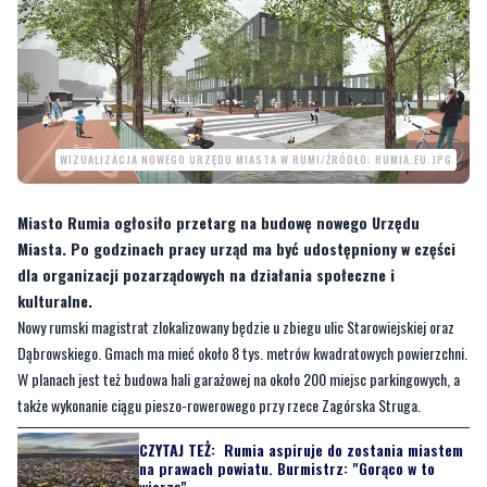
WIZUALIZACJA NOWEGO URZĘDU MIASTA W RUMI/ŹRÓDŁO: RUMIA.EU.JPG
Miasto Rumia ogłosiło przetarg na budowę nowego Urzędu
Miasta. Po godzinach pracy urząd ma być udostępniony w części
dla organizacji pozarządowych na działania społeczne i
kulturalne.
Nowy rumski magistrat zlokalizowany będzie u zbiegu ulic Starowiejskiej oraz
Dąbrowskiego. Gmach ma mieć około 8 tys. metrów kwadratowych powierzchni.
W planach jest też budowa hali garażowej na około 200 miejsc parkingowych, a
także wykonanie ciągu pieszo-rowerowego przy rzece Zagórska Struga.
CZYTAJ TEŻ:
Rumia aspiruje do zostania miastem
na prawach powiatu. Burmistrz: "Gorąco w to
wierzę"
—
W dalszym ciągu walczymy o to, aby wybudować obiekt. Ogłosiliśmy drugi
przetarg podobnie jak to było z Górą Markowca, która została zrealizowana w