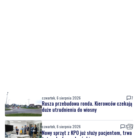
czwartek, 6 sierpnia 2026
7
Rusza przebudowa ronda. Kierowców czekają
duże utrudnienia do wiosny
czwartek, 6 sierpnia 2026
7
Nowy sprzęt z KPO już służy pacjentom, trwa
też rozbudowa placówki
czwartek, 6 sierpnia 2026
4
Urodziny Biura Obsługi Klienta w Pucku. Były