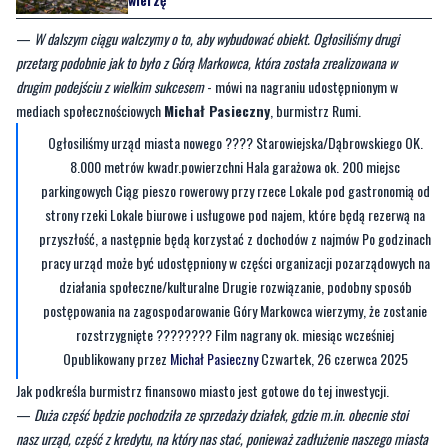
drugim podejściu z wielkim sukcesem
- mówi na nagraniu udostępnionym w
mediach społecznościowych
Michał Pasieczny
, burmistrz Rumi.
Ogłosiliśmy urząd miasta nowego ???? Starowiejska/Dąbrowskiego OK.
8.000 metrów kwadr.powierzchni Hala garażowa ok. 200 miejsc
parkingowych Ciąg pieszo rowerowy przy rzece Lokale pod gastronomią od
strony rzeki Lokale biurowe i usługowe pod najem, które będą rezerwą na
przyszłość, a następnie będą korzystać z dochodów z najmów Po godzinach
pracy urząd może być udostępniony w części organizacji pozarządowych na
działania społeczne/kulturalne Drugie rozwiązanie, podobny sposób
postępowania na zagospodarowanie Góry Markowca wierzymy, że zostanie
rozstrzygnięte ???????? Film nagrany ok. miesiąc wcześniej
Opublikowany przez
Michał Pasieczny
Czwartek, 26 czerwca 2025
Jak podkreśla burmistrz finansowo miasto jest gotowe do tej inwestycji.
—
Duża część będzie pochodziła ze sprzedaży działek, gdzie m.in. obecnie stoi
nasz urząd, część z kredytu, na który nas stać, ponieważ zadłużenie naszego miasta
zmniejszyliśmy przez ostatnie 10 lat z ponad 40 proc. do 12 proc. na koniec 2024
roku a co do rzetelnych wykonawców w przetargu mamy kilka bezpieczników, które
nie pozwolą zbyt małym firmom startować, np. zapis, że firma musi pokazać obrót