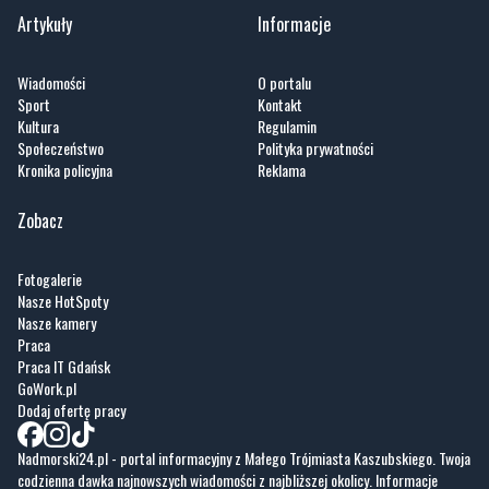
Wiadomości
O portalu
Sport
Kontakt
Kultura
Regulamin
Społeczeństwo
Polityka prywatności
Kronika policyjna
Reklama
Zobacz
Fotogalerie
Nasze HotSpoty
Nasze kamery
Praca
Praca IT Gdańsk
GoWork.pl
Dodaj ofertę pracy
Nadmorski24.pl - portal informacyjny z Małego Trójmiasta Kaszubskiego. Twoja
codzienna dawka najnowszych wiadomości z najbliższej okolicy. Informacje
społeczne, kulturalne i sportowe z Wejherowa, Pucka, Redy, Rumi i okolic.
Zawsze sprawdzone i aktualne info dla mieszkańców Małego Trójmiasta
Kaszubskiego.