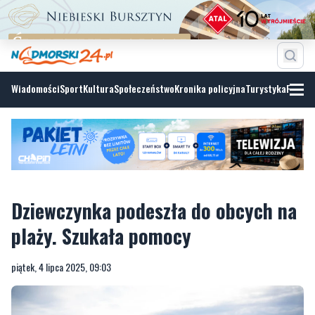
Wiadomości
Sport
Kultura
Społeczeństwo
Kronika policyjna
Turystyka
Fotoga
Dziewczynka podeszła do obcych na
plaży. Szukała pomocy
piątek, 4 lipca 2025, 09:03