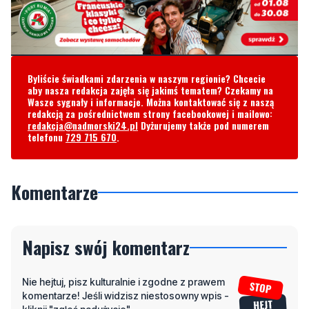
Byliście świadkami zdarzenia w naszym regionie? Chcecie
aby nasza redakcja zajęła się jakimś tematem? Czekamy na
Wasze sygnały i informacje. Można kontaktować się z naszą
redakcją za pośrednictwem strony facebookowej i mailowo:
redakcja@nadmorski24.pl
Dyżurujemy także pod numerem
telefonu
729 715 670
.
Komentarze
Napisz swój komentarz
Nie hejtuj, pisz kulturalnie i zgodne z prawem
komentarze! Jeśli widzisz niestosowny wpis -