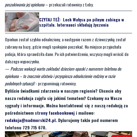
poszukiwania jej opiekuna
– przekazali ratownicy z Łeby.
CZYTAJ TEŻ:
Lech Wałęsa po pilnym zabiegu w
szpitalu. Internauci składają życzenia
Opiekun został szybko odnaleziony, a następnie razem z dziewczynką został
zabrany na bazę, gdzie mogli spokojnie poczekać. Na miejsce przyjechała
policja, która sprawdziła dane. Po ich potwierdzeniu, wszyscy mogli wrócić do
dalszego wypoczynku.
—
Podczas wakacji warto zakładać dzieciom opaski z numerem telefonu do
opiekuna – to znacznie ułatwia i przyspiesza odnalezienie rodziny w razie
podobnych sytuacji!
- przypominają ratownicy.
Byliście świadkami zdarzenia w naszym regionie? Chcecie aby
nasza redakcja zajęła się jakimś tematem? Czekamy na Wasze
sygnały i informacje. Można kontaktować się z naszą redakcją za
pośrednictwem
strony facebookowej
i mailowo:
redakcja@nadmorski24.pl
. Dyżurujemy także pod numerem
telefonu 729 715 670.