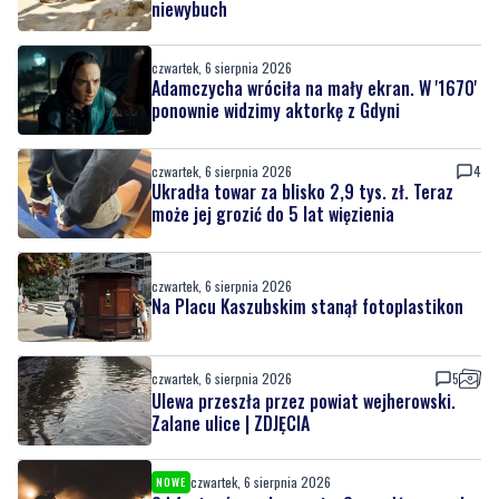
niewybuch
czwartek, 6 sierpnia 2026
Adamczycha wróciła na mały ekran. W '1670'
ponownie widzimy aktorkę z Gdyni
czwartek, 6 sierpnia 2026
4
Ukradła towar za blisko 2,9 tys. zł. Teraz
może jej grozić do 5 lat więzienia
czwartek, 6 sierpnia 2026
Na Placu Kaszubskim stanął fotoplastikon
czwartek, 6 sierpnia 2026
5
Ulewa przeszła przez powiat wejherowski.
Zalane ulice | ZDJĘCIA
czwartek, 6 sierpnia 2026
NOWE