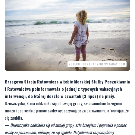
ZDJĘCIE ILUSTRACYJNE/PIXABAY.COM
Brzegowa Stacja Ratownicza w Łebie Morskiej Służby Poszukiwania
i Ratownictwa poinformowała o jednej z typowych wakacyjnych
interwencji, do której doszło w czwartek (3 lipca) na plaży.
Dziewczynka, która oddzieliła się od swojej grupy, szła samotnie brzegiem
morza i poprosiła o pomoc osoby wypoczywające za parawanem, informując, że
się zgubiła.
—
Dziewczynka oddzieliła się od swojej grupy, szła brzegiem i poprosiła o pomoc
osoby za parawanem, mówiąc, że się zgubiła. Natychmiast rozpoczęliśmy