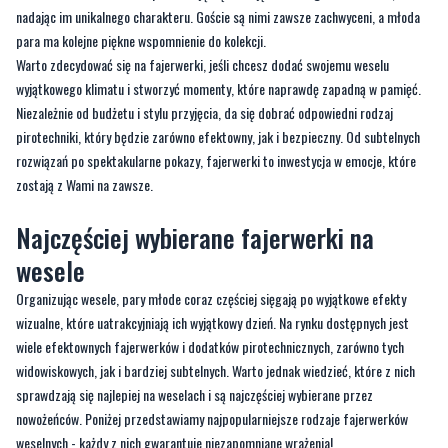
nadając im unikalnego charakteru. Goście są nimi zawsze zachwyceni, a młoda
para ma kolejne piękne wspomnienie do kolekcji.
Warto zdecydować się na fajerwerki, jeśli chcesz dodać swojemu weselu
wyjątkowego klimatu i stworzyć momenty, które naprawdę zapadną w pamięć.
Niezależnie od budżetu i stylu przyjęcia, da się dobrać odpowiedni rodzaj
pirotechniki, który będzie zarówno efektowny, jak i bezpieczny. Od subtelnych
rozwiązań po spektakularne pokazy, fajerwerki to inwestycja w emocje, które
zostają z Wami na zawsze.
Najczęściej wybierane fajerwerki na
wesele
Organizując wesele, pary młode coraz częściej sięgają po wyjątkowe efekty
wizualne, które uatrakcyjniają ich wyjątkowy dzień. Na rynku dostępnych jest
wiele efektownych fajerwerków i dodatków pirotechnicznych, zarówno tych
widowiskowych, jak i bardziej subtelnych. Warto jednak wiedzieć, które z nich
sprawdzają się najlepiej na weselach i są najczęściej wybierane przez
nowożeńców. Poniżej przedstawiamy najpopularniejsze rodzaje fajerwerków
weselnych - każdy z nich gwarantuje niezapomniane wrażenia!