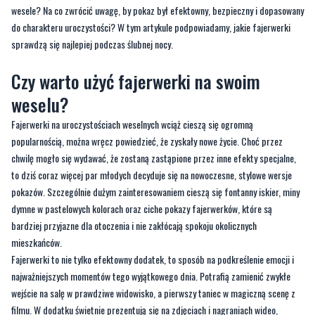
wesele? Na co zwrócić uwagę, by pokaz był efektowny, bezpieczny i dopasowany
do charakteru uroczystości? W tym artykule podpowiadamy, jakie fajerwerki
sprawdzą się najlepiej podczas ślubnej nocy.
Czy warto użyć fajerwerki na swoim
weselu?
Fajerwerki na uroczystościach weselnych wciąż cieszą się ogromną
popularnością, można wręcz powiedzieć, że zyskały nowe życie. Choć przez
chwilę mogło się wydawać, że zostaną zastąpione przez inne efekty specjalne,
to dziś coraz więcej par młodych decyduje się na nowoczesne, stylowe wersje
pokazów. Szczególnie dużym zainteresowaniem cieszą się fontanny iskier, miny
dymne w pastelowych kolorach oraz ciche pokazy fajerwerków, które są
bardziej przyjazne dla otoczenia i nie zakłócają spokoju okolicznych
mieszkańców.
Fajerwerki to nie tylko efektowny dodatek, to sposób na podkreślenie emocji i
najważniejszych momentów tego wyjątkowego dnia. Potrafią zamienić zwykłe
wejście na salę w prawdziwe widowisko, a pierwszy taniec w magiczną scenę z
filmu. W dodatku świetnie prezentują się na zdjęciach i nagraniach wideo,