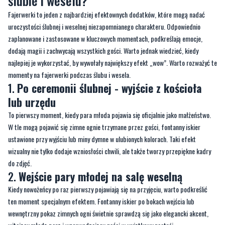
ślubie i weselu?
Fajerwerki to jeden z najbardziej efektownych dodatków, które mogą nadać
uroczystości ślubnej i weselnej niezapomnianego charakteru. Odpowiednio
zaplanowane i zastosowane w kluczowych momentach, podkreślają emocje,
dodają magii i zachwycają wszystkich gości. Warto jednak wiedzieć, kiedy
najlepiej je wykorzystać, by wywołały największy efekt „wow”. Warto rozważyć te
momenty na fajerwerki podczas ślubu i wesela.
1.
Po ceremonii ślubnej - wyjście z kościoła
lub urzędu
To pierwszy moment, kiedy para młoda pojawia się oficjalnie jako małżeństwo.
W tle mogą pojawić się zimne ognie trzymane przez gości, fontanny iskier
ustawione przy wyjściu lub miny dymne w ulubionych kolorach. Taki efekt
wizualny nie tylko dodaje wzniosłości chwili, ale także tworzy przepiękne kadry
do zdjęć.
2.
Wejście pary młodej na salę weselną
Kiedy nowożeńcy po raz pierwszy pojawiają się na przyjęciu, warto podkreślić
ten moment specjalnym efektem. Fontanny iskier po bokach wejścia lub
wewnętrzny pokaz zimnych ogni świetnie sprawdzą się jako elegancki akcent,