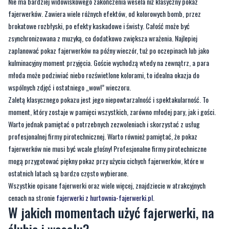
Nie ma bardziej widowiskowego zakończenia wesela niż klasyczny pokaz
fajerwerków. Zawiera wiele różnych efektów, od kolorowych bomb, przez
brokatowe rozbłyski, po efekty kaskadowe i świsty. Całość może być
zsynchronizowana z muzyką, co dodatkowo zwiększa wrażenia. Najlepiej
zaplanować pokaz fajerwerków na późny wieczór, tuż po oczepinach lub jako
kulminacyjny moment przyjęcia. Goście wychodzą wtedy na zewnątrz, a para
młoda może podziwiać niebo rozświetlone kolorami, to idealna okazja do
wspólnych zdjęć i ostatniego „wow!” wieczoru.
Zaletą klasycznego pokazu jest jego niepowtarzalność i spektakularność. To
moment, który zostaje w pamięci wszystkich, zarówno młodej pary, jak i gości.
Warto jednak pamiętać o potrzebnych zezwoleniach i skorzystać z usług
profesjonalnej firmy pirotechnicznej. Warto również pamiętać, że pokaz
fajerwerków nie musi być wcale głośny! Profesjonalne firmy pirotechniczne
mogą przygotować piękny pokaz przy użyciu cichych fajerwerków, które w
ostatnich latach są bardzo często wybierane.
Wszystkie opisane fajerwerki oraz wiele więcej, znajdziecie w atrakcyjnych
cenach na stronie
fajerwerki z hurtownia-fajerwerki.pl
.
W jakich momentach użyć fajerwerki, na