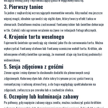
witający młodą parę i wprowadzający gości w wyjątkowy nastrój.
3.
Pierwszy taniec
To jeden z najbardziej wzruszających momentów wesela. Aby nadać mu jeszcze
więcej magii, idealnie sprawdzi się ciężki dym, który tworzy efekt tańca w
chmurach. Dodatkowo można zastosować fontanny iskier lub świetlne dekoracje
w tle. Całość robi ogromne wrażenie na żywo i w relacjach fotograficznych.
4.
Krojenie tortu weselnego
Fajerwerki świetnie sprawdzają się również jako tło do serwowania tortu. Można
wykorzystać fontanny stołowe lub fontanny sceniczne wokół tortu. Krótkie, ale
intensywne efekty świetlne sprawiają, że moment staje się bardziej podniosły i
widowiskowy.
5.
Sesja zdjęciowa z gośćmi
Zimne ognie i miny dymne to doskonałe dodatki do plenerowych sesji
zdjęciowych. Kolorowy dym lub złote iskry trzymane przez gości tworzą
romantyczną i radosną atmosferę, a do tego wyglądają spektakularnie na
zdjęciach, zwłaszcza po zmroku lub o zachodzie słońca.
6.
Oczepiny lub kulminacja zabawy
Po północy, gdy napięcie zabawy sięga zenitu, można zaskoczyć gości krótkim