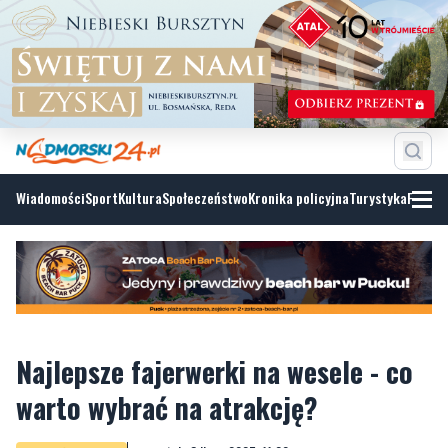
Wiadomości
Sport
Kultura
Społeczeństwo
Kronika policyjna
Turystyka
Fotoga
Najlepsze fajerwerki na wesele - co
warto wybrać na atrakcję?