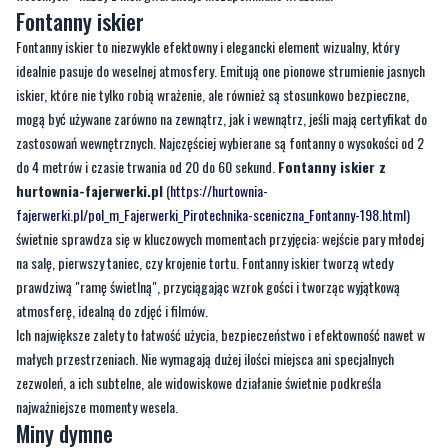
Fontanny iskier
Fontanny iskier to niezwykle efektowny i elegancki element wizualny, który
idealnie pasuje do weselnej atmosfery. Emitują one pionowe strumienie jasnych
iskier, które nie tylko robią wrażenie, ale również są stosunkowo bezpieczne,
mogą być używane zarówno na zewnątrz, jak i wewnątrz, jeśli mają certyfikat do
zastosowań wewnętrznych. Najczęściej wybierane są fontanny o wysokości od 2
do 4 metrów i czasie trwania od 20 do 60 sekund.
Fontanny iskier z
hurtownia-fajerwerki.pl
(
https://hurtownia-
fajerwerki.pl/pol_m_Fajerwerki_Pirotechnika-sceniczna_Fontanny-198.html
)
świetnie sprawdza się w kluczowych momentach przyjęcia: wejście pary młodej
na salę, pierwszy taniec, czy krojenie tortu. Fontanny iskier tworzą wtedy
prawdziwą "ramę świetlną", przyciągając wzrok gości i tworząc wyjątkową
atmosferę, idealną do zdjęć i filmów.
Ich największe zalety to łatwość użycia, bezpieczeństwo i efektowność nawet w
małych przestrzeniach. Nie wymagają dużej ilości miejsca ani specjalnych
zezwoleń, a ich subtelne, ale widowiskowe działanie świetnie podkreśla
najważniejsze momenty wesela.
Miny dymne