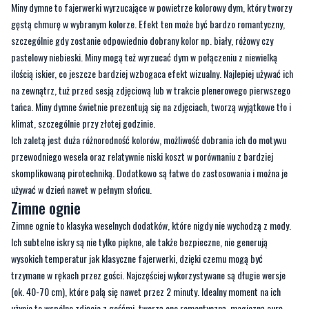
Miny dymne to fajerwerki wyrzucające w powietrze kolorowy dym, który tworzy
gęstą chmurę w wybranym kolorze. Efekt ten może być bardzo romantyczny,
szczególnie gdy zostanie odpowiednio dobrany kolor np. biały, różowy czy
pastelowy niebieski. Miny mogą też wyrzucać dym w połączeniu z niewielką
ilością iskier, co jeszcze bardziej wzbogaca efekt wizualny. Najlepiej używać ich
na zewnątrz, tuż przed sesją zdjęciową lub w trakcie plenerowego pierwszego
tańca. Miny dymne świetnie prezentują się na zdjęciach, tworzą wyjątkowe tło i
klimat, szczególnie przy złotej godzinie.
Ich zaletą jest duża różnorodność kolorów, możliwość dobrania ich do motywu
przewodniego wesela oraz relatywnie niski koszt w porównaniu z bardziej
skomplikowaną pirotechniką. Dodatkowo są łatwe do zastosowania i można je
używać w dzień nawet w pełnym słońcu.
Zimne ognie
Zimne ognie to klasyka weselnych dodatków, które nigdy nie wychodzą z mody.
Ich subtelne iskry są nie tylko piękne, ale także bezpieczne, nie generują
wysokich temperatur jak klasyczne fajerwerki, dzięki czemu mogą być
trzymane w rękach przez gości. Najczęściej wykorzystywane są długie wersje
(ok. 40-70 cm), które palą się nawet przez 2 minuty. Idealny moment na ich
użycie to wspólne zdjęcia z gośćmi, tworzą one romantyczną, magiczną aurę.