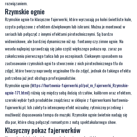
rozwiązaniem.
Rzymskie ognie
Rzymskie ognie to klasyczne fajerwerki, które wyrzucają po kolei świetliste kule,
często połączone z efektem dźwiękowym lub iskrami. Można je montować w
seriach lub połączyć z innymi efektami pirotechnicznymi. Są bardzo
widowiskowe, ale bardziej dynamiczne niż np. fontanny czy zimne ognie. Na
weselu najlepiej sprawdzają się jako część większego pokazu np. zaraz po
zakończeniu pierwszego tańca lub po oczepinach. Ciekawym sposobem na
zastosowanie rzymskich ogni to stworzenie z nich pirotechnicznego tła do
zdjęć, które tworzy naprawdę oryginalne tło do zdjęć, jednak do takiego efektu
potrzebna już jest obsługa profesjonalistów.
Rzymskie ognie (
https://hurtownia-fajerwerki.pl/pol_m_Fajerwerki_Rzymskie-
ognie-171.html
) różnią się między sobą ilością strzałów, kalibrem oraz efektem,
szeroki wybór tych produktów znajdziesz w sklepie z fajerwerkami hurtownia-
fajerwerki.pl. Ich zalety to intensywny efekt wizualny, rytmiczny przebieg i
możliwość dopasowania tempa do muzyki. Rzymskie ognie świetnie nadają się
dla par, które chcą połączyć romantyzm z nutą spektakularnego show.
Klasyczny pokaz fajerwerków