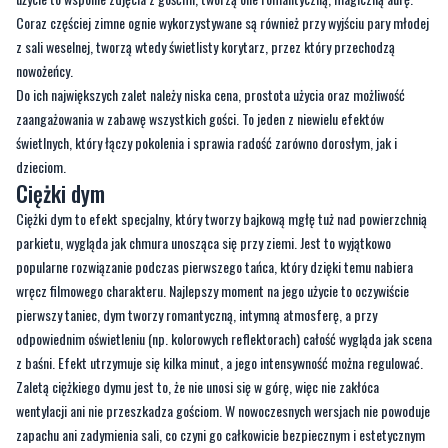
Coraz częściej zimne ognie wykorzystywane są również przy wyjściu pary młodej
z sali weselnej, tworzą wtedy świetlisty korytarz, przez który przechodzą
nowożeńcy.
Do ich największych zalet należy niska cena, prostota użycia oraz możliwość
zaangażowania w zabawę wszystkich gości. To jeden z niewielu efektów
świetlnych, który łączy pokolenia i sprawia radość zarówno dorosłym, jak i
dzieciom.
Ciężki dym
Ciężki dym to efekt specjalny, który tworzy bajkową mgłę tuż nad powierzchnią
parkietu, wygląda jak chmura unosząca się przy ziemi. Jest to wyjątkowo
popularne rozwiązanie podczas pierwszego tańca, który dzięki temu nabiera
wręcz filmowego charakteru. Najlepszy moment na jego użycie to oczywiście
pierwszy taniec, dym tworzy romantyczną, intymną atmosferę, a przy
odpowiednim oświetleniu (np. kolorowych reflektorach) całość wygląda jak scena
z baśni. Efekt utrzymuje się kilka minut, a jego intensywność można regulować.
Zaletą ciężkiego dymu jest to, że nie unosi się w górę, więc nie zakłóca
wentylacji ani nie przeszkadza gościom. W nowoczesnych wersjach nie powoduje
zapachu ani zadymienia sali, co czyni go całkowicie bezpiecznym i estetycznym