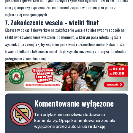
pokazem fajerwerków lub dynamicznymi rzymskimi ogniami. Taki efekt podnosi
energię imprezy i sprawia, że ten moment zapada w pamięć jako jeden z
najbardziej emocjonujących.
7.
Zakończenie wesela - wielki finał
Klasyczny pokaz fajerwerków na zakończenie wesela to niezawodny sposób na
efektowne zwieńczenie wieczoru. To moment, w którym para młoda i goście
wychodzą na zewnątrz, by wspólnie podziwiać rozświetlone niebo. Pokaz może
trwać od kilku do kilkunastu minut i być zsynchronizowany z muzyką. To idealne
pożegnanie z weselną nocą.
Komentowanie wyłączone
Ten artykuł nie umożliwia dodawania
komentarzy. Opcja komentowania została
wyłączona przez autora lub redakcję.