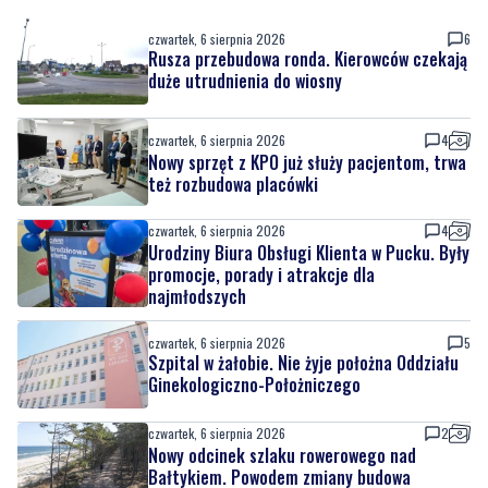
czwartek, 6 sierpnia 2026
6
Rusza przebudowa ronda. Kierowców czekają
duże utrudnienia do wiosny
czwartek, 6 sierpnia 2026
4
Nowy sprzęt z KPO już służy pacjentom, trwa
też rozbudowa placówki
czwartek, 6 sierpnia 2026
4
Urodziny Biura Obsługi Klienta w Pucku. Były
promocje, porady i atrakcje dla
najmłodszych
czwartek, 6 sierpnia 2026
5
Szpital w żałobie. Nie żyje położna Oddziału
Ginekologiczno-Położniczego
czwartek, 6 sierpnia 2026
2
Nowy odcinek szlaku rowerowego nad
Bałtykiem. Powodem zmiany budowa