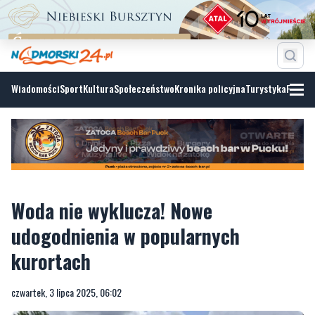
Wiadomości
Sport
Kultura
Społeczeństwo
Kronika policyjna
Turystyka
Fotoga
Woda nie wyklucza! Nowe
udogodnienia w popularnych
kurortach
czwartek, 3 lipca 2025, 06:02