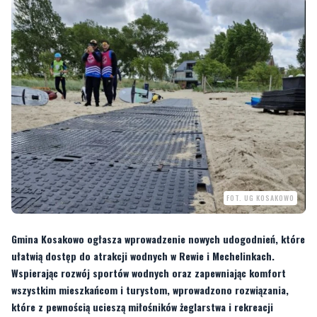
FOT. UG KOSAKOWO
Gmina Kosakowo ogłasza wprowadzenie nowych udogodnień, które
ułatwią dostęp do atrakcji wodnych w Rewie i Mechelinkach.
Wspierając rozwój sportów wodnych oraz zapewniając komfort
wszystkim mieszkańcom i turystom, wprowadzono rozwiązania,
które z pewnością ucieszą miłośników żeglarstwa i rekreacji
wodnej.
Gmina Kosakowo informuje o kolejnych udogodnieniach dla towarzystw
żeglarskich w gminie Kosakowo.