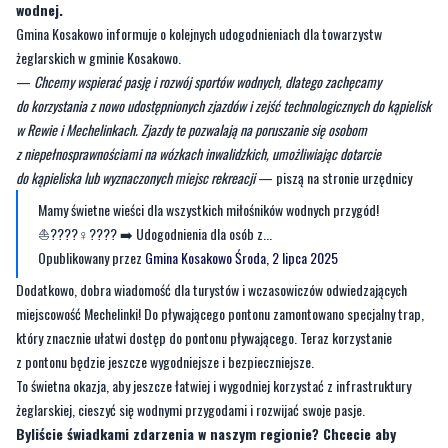
—
Chcemy wspierać pasję i rozwój sportów wodnych, dlatego zachęcamy
do korzystania z nowo udostępnionych zjazdów i zejść technologicznych do kąpielisk
w Rewie i Mechelinkach. Zjazdy te pozwalają na poruszanie się osobom
z niepełnosprawnościami na wózkach inwalidzkich, umożliwiając dotarcie
do kąpieliska lub wyznaczonych miejsc rekreacji
— piszą na stronie urzędnicy
Mamy świetne wieści dla wszystkich miłośników wodnych przygód!
⛵????‍♀️???? ➡️ Udogodnienia dla osób z...
Opublikowany przez
Gmina Kosakowo
Środa, 2 lipca 2025
Dodatkowo, dobra wiadomość dla turystów i wczasowiczów odwiedzających
miejscowość Mechelinki! Do pływającego pontonu zamontowano specjalny trap,
który znacznie ułatwi dostęp do pontonu pływającego. Teraz korzystanie
z pontonu będzie jeszcze wygodniejsze i bezpieczniejsze.
To świetna okazja, aby jeszcze łatwiej i wygodniej korzystać z infrastruktury
żeglarskiej, cieszyć się wodnymi przygodami i rozwijać swoje pasje.
Byliście świadkami zdarzenia w naszym regionie? Chcecie aby
nasza redakcja zajęła się jakimś tematem? Czekamy na Wasze
sygnały i informacje. Można kontaktować się z naszą redakcją za
pośrednictwem
strony facebookowej
i mailowo: