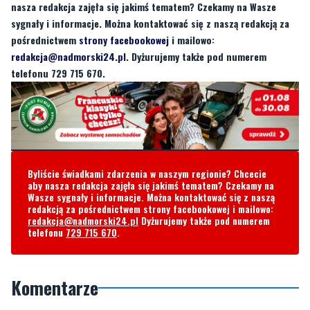
redakcja@nadmorski24.pl
. Dyżurujemy także pod numerem
telefonu 729 715 670.
Byliście świadkami zdarzenia w naszym regionie? Chcecie
aby nasza redakcja zajęła się jakimś tematem? Czekamy na
Wasze sygnały i informacje. Można kontaktować się z naszą
redakcją za pośrednictwem strony facebookowej i mailowo:
redakcja@nadmorski24.pl
Dyżurujemy także pod numerem
telefonu
729 715 670
.
Komentarze
Lol
czwartek, 3 lipca 2025 - 06:18:49
Brawo
2
1
Zgłoś komentarz
Odpowiedz na komentarz