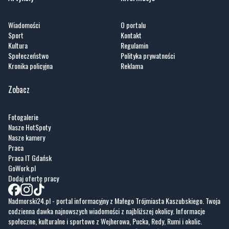
Kultura
Regulamin
Społeczeństwo
Polityka prywatności
Kronika policyjna
Reklama
Zobacz
Fotogalerie
Nasze HotSpoty
Nasze kamery
Praca
Praca IT Gdańsk
GoWork.pl
Dodaj ofertę pracy
Nadmorski24.pl - portal informacyjny z Małego Trójmiasta Kaszubskiego. Twoja
codzienna dawka najnowszych wiadomości z najbliższej okolicy. Informacje
społeczne, kulturalne i sportowe z Wejherowa, Pucka, Redy, Rumi i okolic.
Zawsze sprawdzone i aktualne info dla mieszkańców Małego Trójmiasta
Kaszubskiego.