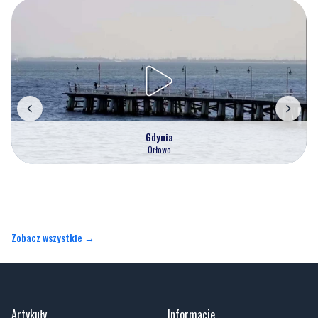
Gdynia
Orłowo
Zobacz wszystkie →
Artykuły
Informacje
Wiadomości
O portalu
Sport
Kontakt