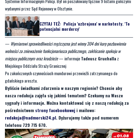
CZYTAJ TEŻ:
Policja 'uzbrojona' w narkotesty. 'To
potencjalni mordercy'
—
Wymiarowi sprawiedliwości mężczyzna jest winny 304 dni kary pozbawienia
wolności za znieważenie funkcjonariusza publicznego, zakłócanie spokoju w
miejscu publicznym oraz kradzieże
— informuje
Tadeusz Gruchalla
z
Miejskiego Oddziału Straży Granicznej
Po zakończonych czynnościach mundurowi przewieźli zatrzymanego do
gdańskiego aresztu.
Byliście świadkami zdarzenia w naszym regionie? Chcecie aby
nasza redakcja zajęła się jakimś tematem? Czekamy na Wasze
sygnały i informacje. Można kontaktować się z naszą redakcją za
pośrednictwem
strony facebookowej
i mailowo:
redakcja@nadmorski24.pl
. Dyżurujemy także pod numerem
telefonu 729 715 670.