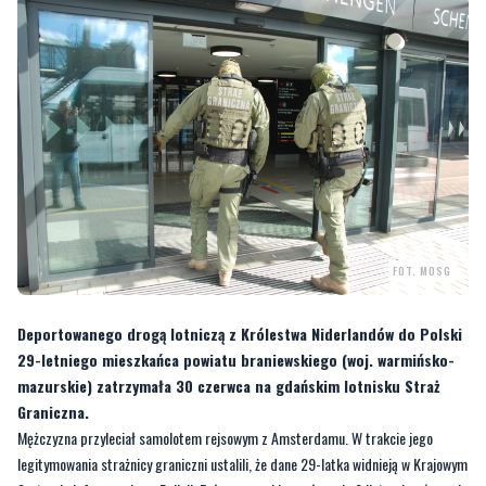
FOT. MOSG
Deportowanego drogą lotniczą z Królestwa Niderlandów do Polski
29-letniego mieszkańca powiatu braniewskiego (woj. warmińsko-
mazurskie) zatrzymała 30 czerwca na gdańskim lotnisku Straż
Graniczna.
Mężczyzna przyleciał samolotem rejsowym z Amsterdamu. W trakcie jego
legitymowania strażnicy graniczni ustalili, że dane 29-latka widnieją w Krajowym
Systemie Informacyjnym Policji. Był on poszukiwany łącznie 9 listami gończymi
wydanymi przez Sąd Rejonowy w Olsztynie.