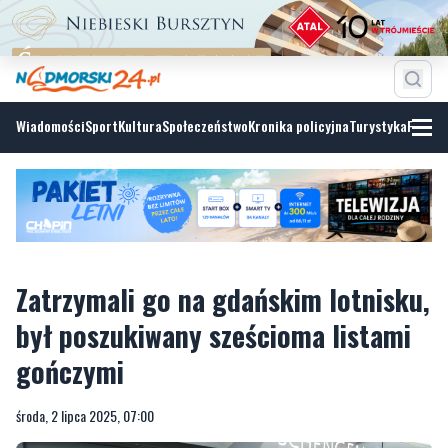
Wiadomości
Sport
Kultura
Społeczeństwo
Kronika policyjna
Turystyka
Fotoga
Zatrzymali go na gdańskim lotnisku,
był poszukiwany sześcioma listami
gończymi
środa, 2 lipca 2025, 07:00