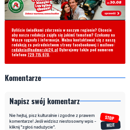
Byliście świadkami zdarzenia w naszym regionie? Chcecie
aby nasza redakcja zajęła się jakimś tematem? Czekamy na
Wasze sygnały i informacje. Można kontaktować się z naszą
redakcją za pośrednictwem strony facebookowej i mailowo:
redakcja@nadmorski24.pl
Dyżurujemy także pod numerem
telefonu
729 715 670
.
Komentarze
Napisz swój komentarz
Nie hejtuj, pisz kulturalnie i zgodne z prawem
komentarze! Jeśli widzisz niestosowny wpis -
kliknij "zgłoś nadużycie".
Imię / Podpis