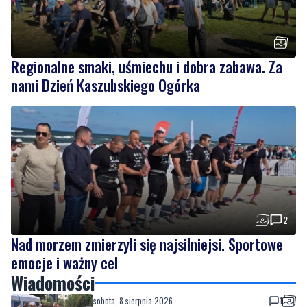
Regionalne smaki, uśmiechu i dobra zabawa. Za
nami Dzień Kaszubskiego Ogórka
2
Nad morzem zmierzyli się najsilniejsi. Sportowe
emocje i ważny cel
Wiadomości
sobota, 8 sierpnia 2026
1
Strażacy pokazali swoje umiejętności.
Rodzinny festyn przyciągnął mieszkańców
oraz gości