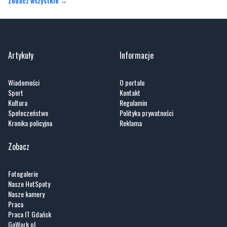
Artykuły
Informacje
Wiadomości
O portalu
Sport
Kontakt
Kultura
Regulamin
Społeczeństwo
Polityka prywatności
Kronika policyjna
Reklama
Zobacz
Fotogalerie
Nasze HotSpoty
Nasze kamery
Praca
Praca IT Gdańsk
GoWork.pl
Dodaj ofertę pracy
Nadmorski24.pl - portal informacyjny z Małego Trójmiasta Kaszubskiego. Twoja