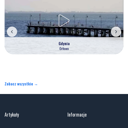
Nasze kamery
Gdynia
Orłowo
Zobacz wszystkie →