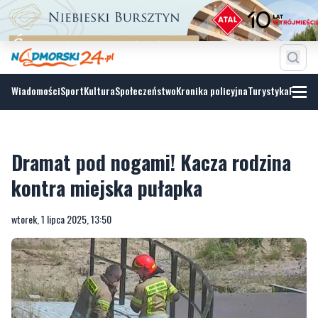
Wiadomości
Sport
Kultura
Społeczeństwo
Kronika policyjna
Turystyka
Fotoga
Dramat pod nogami! Kacza rodzina
kontra miejska pułapka
wtorek, 1 lipca 2025, 13:50