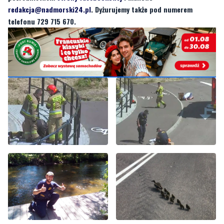
nasza redakcja zajęła się jakimś tematem? Czekamy na Wasze
sygnały i informacje. Można kontaktować się z naszą redakcją za
pośrednictwem
strony facebookowej
i mailowo:
redakcja@nadmorski24.pl
. Dyżurujemy także pod numerem
telefonu 729 715 670.