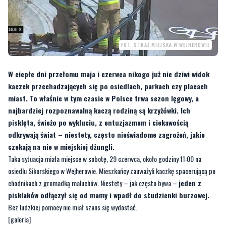
FOT. STRAŻ MIEJSKA W WEJHEROWIE
W ciepłe dni przełomu maja i czerwca nikogo już nie dziwi widok
kaczek przechadzających się po osiedlach, parkach czy placach
miast. To właśnie w tym czasie w Polsce trwa sezon lęgowy, a
najbardziej rozpoznawalną kaczą rodziną są krzyżówki. Ich
pisklęta, świeżo po wykluciu, z entuzjazmem i ciekawością
odkrywają świat – niestety, często nieświadome zagrożeń, jakie
czekają na nie w miejskiej dżungli.
Taka sytuacja miała miejsce w sobotę, 29 czerwca, około godziny 11:00 na
osiedlu Sikorskiego w Wejherowie. Mieszkańcy zauważyli kaczkę spacerującą po
chodnikach z gromadką maluchów. Niestety – jak często bywa –
jeden z