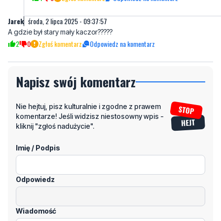
Przyzwyczajony
środa, 2 lipca 2025 - 14:53:17
Nie musisz gadać my wszyscy wiemy że jaro jest trzaśnięty
1
0
Zgłoś komentarz
Odpowiedz na komentarz
Jarek
środa, 2 lipca 2025 - 09:37:57
A gdzie był stary mały kaczor?????
2
0
Zgłoś komentarz
Odpowiedz na komentarz
Napisz swój komentarz
Nie hejtuj, pisz kulturalnie i zgodne z prawem
komentarze! Jeśli widzisz niestosowny wpis -
kliknij "zgłoś nadużycie".
Imię / Podpis
Odpowiedz