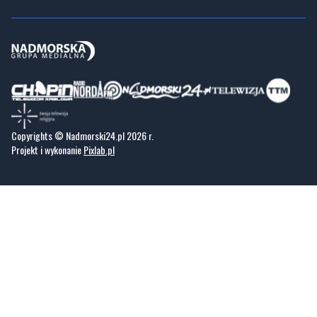
społeczne, kulturalne i sportowe z Wejherowa, Pucka, Redy, Rumi i okolic.
Zawsze sprawdzone i aktualne info dla mieszkańców Małego Trójmiasta
Kaszubskiego.
Copyrights © Nadmorski24.pl 2026 r.
Projekt i wykonanie
Pixlab.pl