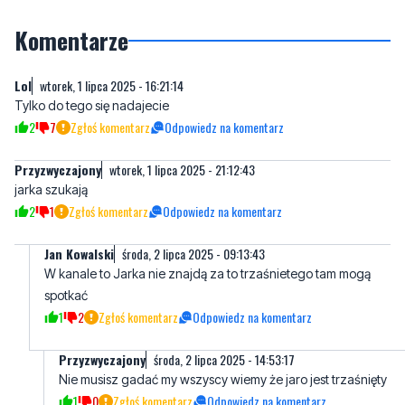
redakcją za pośrednictwem strony facebookowej i mailowo:
redakcja@nadmorski24.pl
Dyżurujemy także pod numerem
telefonu
729 715 670
.
Komentarze
Lol
wtorek, 1 lipca 2025 - 16:21:14
Tylko do tego się nadajecie
2
7
Zgłoś komentarz
Odpowiedz na komentarz
Przyzwyczajony
wtorek, 1 lipca 2025 - 21:12:43
jarka szukają
2
1
Zgłoś komentarz
Odpowiedz na komentarz
Jan Kowalski
środa, 2 lipca 2025 - 09:13:43
W kanale to Jarka nie znajdą za to trzaśnietego tam mogą
spotkać
1
2
Zgłoś komentarz
Odpowiedz na komentarz