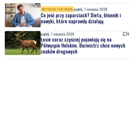
piątek, 7 sierpnia 2026
2
Więcej wraków dostępnych dla nurków. Urząd
Morski rozszerzył listę podwodnych atrakcji
piątek, 7 sierpnia 2026
MATERIAŁ PARTNERA
Co jeść przy zaparciach? Dieta, błonnik i
nawyki, które naprawdę działają
piątek, 7 sierpnia 2026
9
Łosie coraz częściej pojawiają się na
Półwyspie Helskim. Burmistrz chce nowych
znaków drogowych