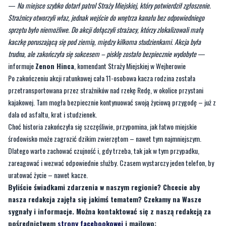
pisklaków odłączył się od mamy i wpadł do studzienki burzowej.
Bez ludzkiej pomocy nie miał szans się wydostać.
[galeria]
—
Na miejsce szybko dotarł patrol Straży Miejskiej, który potwierdził zgłoszenie.
Strażnicy otworzyli właz, jednak wejście do wnętrza kanału bez odpowiedniego
sprzętu było niemożliwe. Do akcji dołączyli strażacy, którzy zlokalizowali małą
kaczkę poruszającą się pod ziemią, między kilkoma studzienkami. Akcja była
trudna, ale zakończyła się sukcesem – pisklę zostało bezpiecznie wydobyte
—
informuje
Zenon Hinca
, komendant Straży Miejskiej w Wejherowie
Po zakończeniu akcji ratunkowej cała 11-osobowa kacza rodzina została
przetransportowana przez strażników nad rzekę Redę, w okolice przystani
kajakowej. Tam mogła bezpiecznie kontynuować swoją życiową przygodę – już z
dala od asfaltu, krat i studzienek.
Choć historia zakończyła się szczęśliwie, przypomina, jak łatwo miejskie
środowisko może zagrozić dzikim zwierzętom – nawet tym najmniejszym.
Dlatego warto zachować czujność i, gdy trzeba, tak jak w tym przypadku,
zareagować i wezwać odpowiednie służby. Czasem wystarczy jeden telefon, by
uratować życie – nawet kacze.
Byliście świadkami zdarzenia w naszym regionie? Chcecie aby