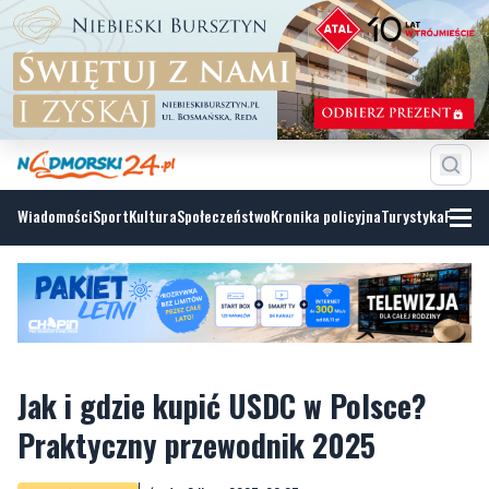
Wiadomości
Sport
Kultura
Społeczeństwo
Kronika policyjna
Turystyka
Fotoga
Jak i gdzie kupić USDC w Polsce?
Praktyczny przewodnik 2025