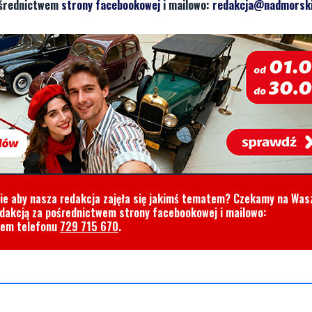
pośrednictwem
strony facebookowej
i mailowo:
redakcja@nadmorski
cie aby nasza redakcja zajęła się jakimś tematem? Czekamy na Was
edakcją za pośrednictwem strony facebookowej i mailowo:
rem telefonu
729 715 670
.