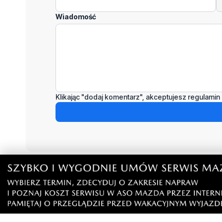
Wiadomość
Klikając "dodaj komentarz", akceptujesz regulamin 
Podziel się tym artkułem z innymi:
Czytaj również