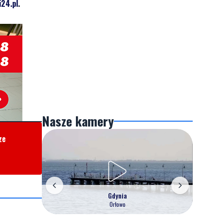
24.pl
.
Nasze kamery
ze
Gdynia
Orłowo