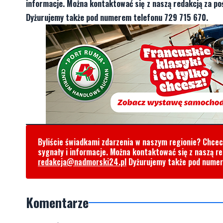
informacje. Można kontaktować się z naszą redakcją za 
Dyżurujemy także pod numerem telefonu 729 715 670.
Byliście świadkami zdarzenia w naszym regionie? Chce
sygnały i informacje. Można kontaktować się z naszą r
redakcja@nadmorski24.pl
Dyżurujemy także pod nume
Komentarze