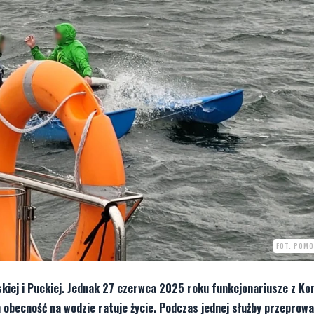
FOT. POMO
skiej i Puckiej. Jednak 27 czerwca 2025 roku funkcjonariusze z Ko
h obecność na wodzie ratuje życie. Podczas jednej służby przeprowa