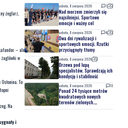
sobota, 8 sierpnia 2026
7
Nad morzem zmierzyli się
ny żeglarz,
najsilniejsi. Sportowe
emocje i ważny cel
sobota, 8 sierpnia 2026
4
Dwa dni rywalizacji i
sportowych emocji. Rzutki
przyciągnęły tłumy
kafander – ale
u żaglówki w
sobota, 8 sierpnia 2026
Drzewa pod lupą
specjalistów. Sprawdzają ich
kondycję i stabilność
 Osłonina. To
sobota, 8 sierpnia 2026
13
topni
Ponad 24 tysiące metrów
kwadratowych nowych
terenów zielonych.
zeg. Na
Powstanie nowa przestrzeń
do wypoczynku
sygnały i