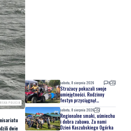
sobota, 8 sierpnia 2026
9
Strażacy pokazali swoje
umiejętności. Rodzinny
festyn przyciągnął
RSKA POLICJA
mieszkańców oraz gości
sobota, 8 sierpnia 2026
Regionalne smaki, uśmiechu
misariatu
i dobra zabawa. Za nami
Dzień Kaszubskiego Ogórka
dzili dwie