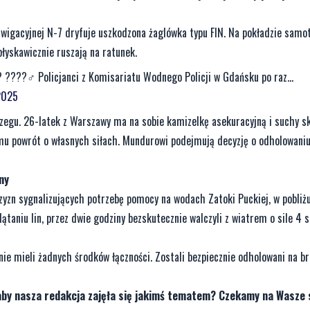
awigacyjnej N-7 dryfuje uszkodzona żaglówka typu FIN. Na pokładzie samot
łyskawicznie ruszają na ratunek.
 ????‍♂️ Policjanci z Komisariatu Wodnego Policji w Gdańsku po raz...
2025
zegu. 26-latek z Warszawy ma na sobie kamizelkę asekuracyjną i suchy s
ją mu powrót o własnych siłach. Mundurowi podejmują decyzję o odholowani
ny
yzn sygnalizujących potrzebę pomocy na wodach Zatoki Puckiej, w pobliżu
taniu lin, przez dwie godziny bezskutecznie walczyli z wiatrem o sile 4 s
e mieli żadnych środków łączności. Zostali bezpiecznie odholowani na br
aby nasza redakcja zajęła się jakimś tematem? Czekamy na Wasze 