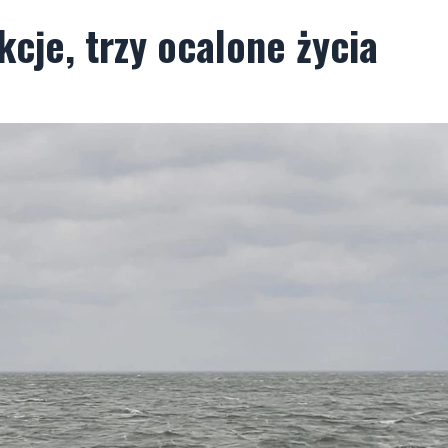
cje, trzy ocalone życia