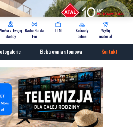
Wieści z Twojej
Radio Norda
TTM
Kościoły
Wyślij
okolicy
Fm
online
materiał
otogalerie
Elektrownia atomowa
Kontakt