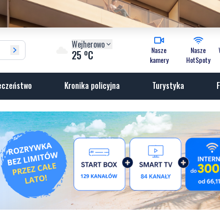
Wejherowo
Nasze
Nasze
o
25
C
kamery
HotSpoty
eczeństwo
Kronika policyjna
Turystyka
F