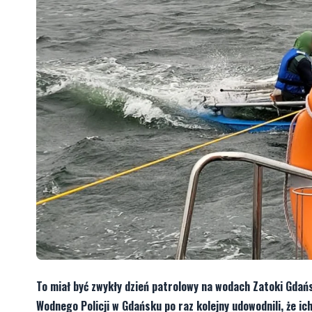
To miał być zwykły dzień patrolowy na wodach Zatoki Gdań
Wodnego Policji w Gdańsku po raz kolejny udowodnili, że ic