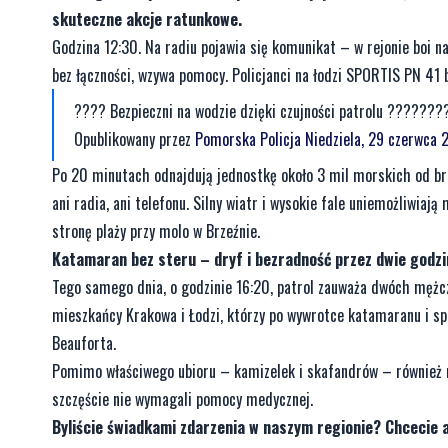
skuteczne akcje ratunkowe.
Godzina 12:30. Na radiu pojawia się komunikat – w rejonie boi n
bez łączności, wzywa pomocy. Policjanci na łodzi SPORTIS PN 41 b
???? Bezpieczni na wodzie dzięki czujności patrolu ????????
Opublikowany przez
Pomorska Policja
Niedziela, 29 czerwca 
Po 20 minutach odnajdują jednostkę około 3 mil morskich od br
ani radia, ani telefonu. Silny wiatr i wysokie fale uniemożliwia
stronę plaży przy molo w Brzeźnie.
Katamaran bez steru – dryf i bezradność przez dwie godzi
Tego samego dnia, o godzinie 16:20, patrol zauważa dwóch mężcz
mieszkańcy Krakowa i Łodzi, którzy po wywrotce katamaranu i splą
Beauforta.
Pomimo właściwego ubioru – kamizelek i skafandrów – również ni
szczęście nie wymagali pomocy medycznej.
Byliście świadkami zdarzenia w naszym regionie? Chcecie 