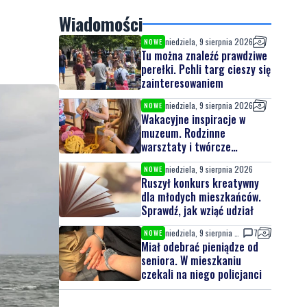
Wiadomości
niedziela, 9 sierpnia 2026
NOWE
Tu można znaleźć prawdziwe
perełki. Pchli targ cieszy się
zainteresowaniem
niedziela, 9 sierpnia 2026
NOWE
Wakacyjne inspiracje w
muzeum. Rodzinne
warsztaty i twórcze
spotkania
niedziela, 9 sierpnia 2026
NOWE
Ruszył konkurs kreatywny
dla młodych mieszkańców.
Sprawdź, jak wziąć udział
niedziela, 9 sierpnia 2026
7
NOWE
Miał odebrać pieniądze od
seniora. W mieszkaniu
czekali na niego policjanci