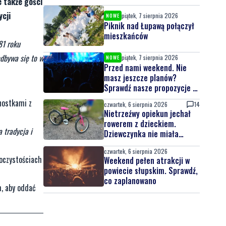
 także gości
ycji
piątek, 7 sierpnia 2026
NOWE
Piknik nad Łupawą połączył
mieszkańców
81 roku
odbywa się to w
piątek, 7 sierpnia 2026
NOWE
Przed nami weekend. Nie
masz jeszcze planów?
Sprawdź nasze propozycje w
powiecie wejherowskim i
dnostkami z
czwartek, 6 sierpnia 2026
14
puckim
Nietrzeźwy opiekun jechał
rowerem z dzieckiem.
 tradycja i
Dziewczynka nie miała
kasku
czwartek, 6 sierpnia 2026
roczystościach
Weekend pełen atrakcji w
powiecie słupskim. Sprawdź,
co zaplanowano
m, aby oddać