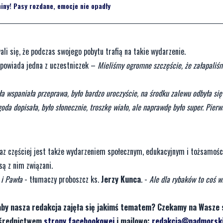
ny! Pasy rozdane, emocje nie opadły
ali się, że podczas swojego pobytu trafią na takie wydarzenie.
powiada jedna z uczestniczek –
Mieliśmy ogromne szczęście, że załapaliśm
yła wspaniała przeprawa, było bardzo uroczyście, na środku zalewu odbyła si
goda dopisała, było słonecznie, troszkę wiało, ale naprawdę było super. Pier
raz częściej jest także wydarzeniem społecznym, edukacyjnym i tożsamoś
są z nim związani.
 i Pawła
- tłumaczy proboszcz ks.
Jerzy Kunca
. -
Ale dla rybaków to coś w
aby nasza redakcja zajęła się jakimś tematem? Czekamy na Wasze 
pośrednictwem
strony facebookowej
i mailowo:
redakcja@nadmorski