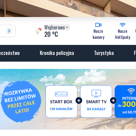
Wejherowo
Nasze
Nasze
o
20
C
kamery
HotSpoty
eczeństwo
Kronika policyjna
Turystyka
F