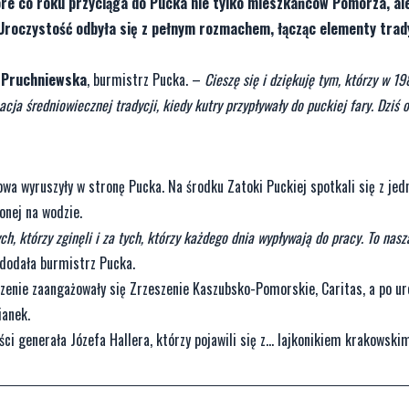
re co roku przyciąga do Pucka nie tylko mieszkańców Pomorza, ale
. Uroczystość odbyła się z pełnym rozmachem, łącząc elementy trad
 Pruchniewska
, burmistrz Pucka. –
Cieszę się i dziękuję tym, którzy w 19
ja średniowiecznej tradycji, kiedy kutry przypływały do puckiej fary. Dziś 
owa wyruszyły w stronę Pucka. Na środku Zatoki Puckiej spotkali się z je
onej na wodzie.
h, którzy zginęli i za tych, którzy każdego dnia wypływają do pracy. To nasza
dodała burmistrz Pucka.
zenie zaangażowały się Zrzeszenie Kaszubsko-Pomorskie, Caritas, a po u
ianek.
ości generała Józefa Hallera, którzy pojawili się z… lajkonikiem krakowski