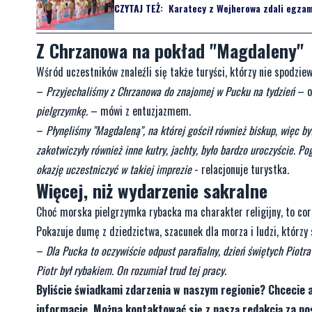
CZYTAJ TEŻ:
Karatecy z Wejherowa zdali egzami
Z Chrzanowa na pokład "Magdaleny"
Wśród uczestników znaleźli się także turyści, którzy nie spodziew
–
Przyjechaliśmy z Chrzanowa do znajomej w Pucku na tydzień
– o
pielgrzymkę.
– mówi z entuzjazmem.
–
Płynęliśmy "Magdaleną", na której gościł również biskup, więc b
zakotwiczyły również inne kutry, jachty, było bardzo uroczyście. Po
okazję uczestniczyć w takiej imprezie
- relacjonuje turystka.
Więcej, niż wydarzenie sakralne
Choć morska pielgrzymka rybacka ma charakter religijny, to co
Pokazuje dumę z dziedzictwa, szacunek dla morza i ludzi, którzy 
–
Dla Pucka to oczywiście odpust parafialny, dzień świętych Piotra
Piotr był rybakiem. On rozumiał trud tej pracy
.
Byliście świadkami zdarzenia w naszym regionie? Chcecie 
informacje. Można kontaktować się z naszą redakcją za 