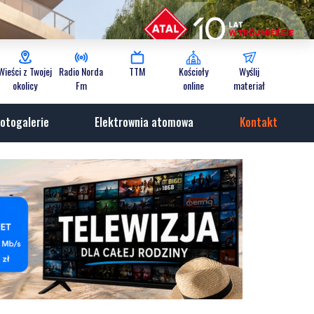
Wieści z Twojej
Radio Norda
TTM
Kościoły
Wyślij
okolicy
Fm
online
materiał
otogalerie
Elektrownia atomowa
Kontakt