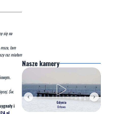
y się na
ę msza, tam
wszy raz miałam
Nasze kamery
ciowym.
ięcej. Św.
Gdynia
sygnały i
Orłowo
24.pl
.