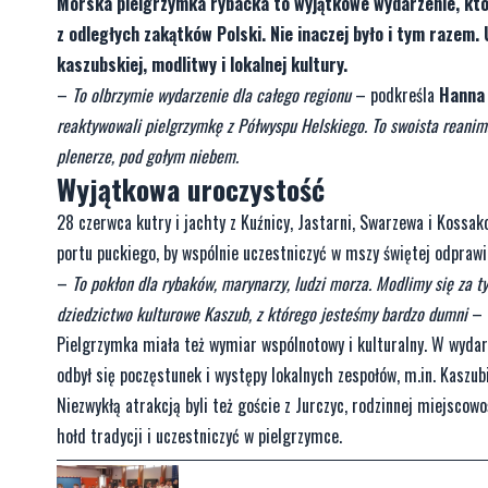
Morska pielgrzymka rybacka to wyjątkowe wydarzenie, któ
z odległych zakątków Polski. Nie inaczej było i tym razem
kaszubskiej, modlitwy i lokalnej kultury.
–
To olbrzymie wydarzenie dla całego regionu
– podkreśla
Hanna
reaktywowali pielgrzymkę z Półwyspu Helskiego. To swoista reanimac
plenerze, pod gołym niebem.
Wyjątkowa uroczystość
28 czerwca kutry i jachty z Kuźnicy, Jastarni, Swarzewa i Kossak
portu puckiego, by wspólnie uczestniczyć w mszy świętej odprawi
–
To pokłon dla rybaków, marynarzy, ludzi morza. Modlimy się za tyc
dziedzictwo kulturowe Kaszub, z którego jesteśmy bardzo dumni
– 
Pielgrzymka miała też wymiar wspólnotowy i kulturalny. W wydar
odbył się poczęstunek i występy lokalnych zespołów, m.in. Kaszub
Niezwykłą atrakcją byli też goście z Jurczyc, rodzinnej miejscow
hołd tradycji i uczestniczyć w pielgrzymce.