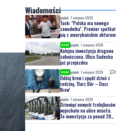
Wiadomości
piątek, 7 sierpnia 2026
Tusk: "Polska ma nowego
zawodnika". Premier spotkał
się z amerykańskim aktorem
piątek, 7 sierpnia 2026
NOWE
Kolejna inwestycja drogowa
zakończona. Ulica Sudecka
już przejezdna
piątek, 7 sierpnia 2026
1
NOWE
Oddaj krew i spędź dzień z
rodziną. 'Darz Bór – Dasz
Krew'
piątek, 7 sierpnia 2026
Dziewięć nowych trolejbusów
wyjechało na ulice miasta.
To inwestycja za ponad 28
mln zł