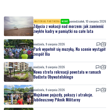
poniedziałek, 10 sierpnia 2026
MATERIAŁ PARTNERA
NOWE
Zdjęcia z wakacji nad morzem: jak zamienić
zwykłe kadry w pamiątki na całe lata
niedziela, 9 sierpnia 2026
1
Park wypełnił się muzyką. Na scenie wystąpił
zespół Ilia
niedziela, 9 sierpnia 2026
2
Nowa strefa rekreacji powstała w ramach
Budżetu Obywatelskiego
niedziela, 9 sierpnia 2026
7
Wojskowe pojazdy, pokazy i atrakcje.
Jubileuszowy Piknik Militarny
niedziela, 9 sierpnia 2026
5
Tu można znaleźć prawdziwe perełki. Pchli
targ cieszy się zainteresowaniem