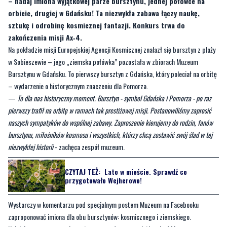
zakończenia misji Ax‑4.
Na pokładzie misji Europejskiej Agencji Kosmicznej znalazł się bursztyn z plaży
w Sobieszewie – jego „ziemska połówka” pozostała w zbiorach Muzeum
Bursztynu w Gdańsku. To pierwszy bursztyn z Gdańska, który poleciał na orbitę
– wydarzenie o historycznym znaczeniu dla Pomorza.
—
To dla nas historyczny moment. Bursztyn - symbol Gdańska i Pomorza - po raz
pierwszy trafił na orbitę w ramach tak prestiżowej misji. Postanowiliśmy zaprosić
naszych sympatyków do wspólnej zabawy. Zaproszenie kierujemy do rodzin, fanów
bursztynu, miłośników kosmosu i wszystkich, którzy chcą zostawić swój ślad w tej
niezwykłej historii
- zachęca zespół muzeum.
CZYTAJ TEŻ:
Lato w mieście. Sprawdź co
przygotowało Wejherowo!
Wystarczy w komentarzu pod specjalnym postem Muzeum na Facebooku
zaproponować imiona dla obu bursztynów: kosmicznego i ziemskiego.
Najciekawsze propozycje zostaną nagrodzone pamiątkami od Muzeum.