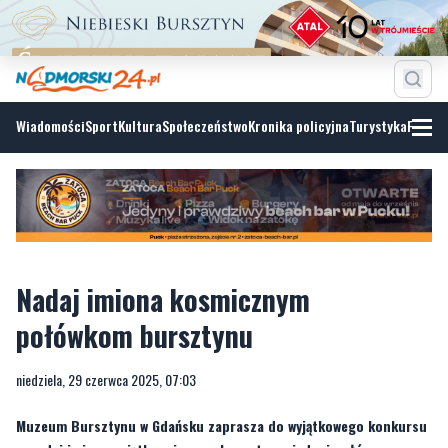
Wiadomości
Sport
Kultura
Społeczeństwo
Kronika policyjna
Turystyka
Fotoga
Nadaj imiona kosmicznym
połówkom bursztynu
niedziela, 29 czerwca 2025, 07:03
Muzeum Bursztynu w Gdańsku zaprasza do wyjątkowego konkursu
– nadaj imiona wyjątkowej parze bursztynu, jednej połówce na
orbicie, drugiej w Gdańsku! Ta niezwykła zabawa łączy naukę,
sztukę i odrobinę kosmicznej fantazji. Konkurs trwa do