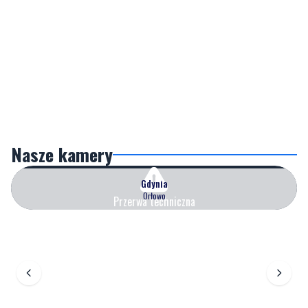
Nasze kamery
Gdynia
Orłowo
Przerwa techniczna