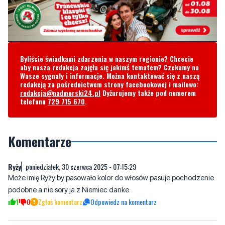
Byliście świadkami zdarzenia w naszym regionie? Chcecie
aby nasza redakcja zajęła się jakimś tematem? Czekamy na
Wasze sygnały i informacje. Można kontaktować się z naszą
redakcją za pośrednictwem strony facebookowej i mailowo:
redakcja@nadmorski24.pl
Dyżurujemy także pod numerem
telefonu
729 715 670
.
Komentarze
Ryży
poniedziałek, 30 czerwca 2025 - 07:15:29
Może imię Ryży by pasowało kolor do włosów pasuje pochodzenie
podobne a nie sory ja z Niemiec danke
1
0
Zgłoś komentarz
Odpowiedz na komentarz
Napisz swój komentarz