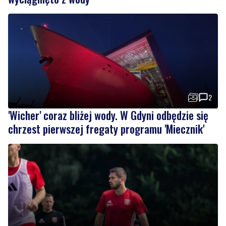
2
'Wicher' coraz bliżej wody. W Gdyni odbędzie się
chrzest pierwszej fregaty programu 'Miecznik'
Wikęd punkt zapewnił sobie w końcówce. Na
boiska wróciła też IV liga