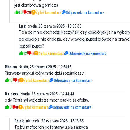
Lpg
środa, 25 czerwca 2025 - 15:05:39
Te a co mnie obchodzi kaczyński czy kościół jak ja na wybory
do kościoła nie chodzę, czy w twojej pustej główce na prawd
jest tak pusto?
12
6
Zgłoś komentarz
Odpowiedz na komentarz
Marina
środa, 25 czerwca 2025 - 12:51:15
Pierwszy artykuł który mnie dziś rozśmieszył
17
1
Zgłoś komentarz
Odpowiedz na komentarz
Raiders
środa, 25 czerwca 2025 - 14:44:44
gdy Fentanyl wejdzie za mocno takie są efekty.
9
0
Zgłoś komentarz
Odpowiedz na komentarz
Felek
niedziela, 29 czerwca 2025 - 15:13:55
To był mefedron po fentanylu się zastyga
2
1
Zgłoś komentarz
Odpowiedz na komentarz
matkawieżećpiesz
środa, 25 czerwca 2025 - 14:47:12