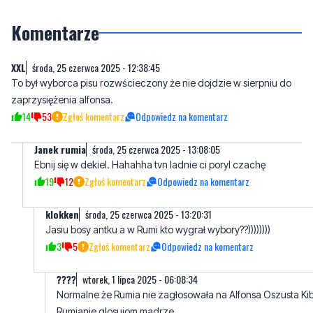
XXL
środa, 25 czerwca 2025 - 12:38:45
To był wyborca pisu rozwścieczony że nie dojdzie w sierpniu do
zaprzysiężenia alfonsa.
14
53
Zgłoś komentarz
Odpowiedz na komentarz
Janek rumia
środa, 25 czerwca 2025 - 13:08:05
Ebnij się w dekiel. Hahahha tvn ladnie ci poryl czachę
19
12
Zgłoś komentarz
Odpowiedz na komentarz
klokken
środa, 25 czerwca 2025 - 13:20:31
Jasiu bosy antku a w Rumi kto wygrał wybory??))))))))
3
5
Zgłoś komentarz
Odpowiedz na komentarz
????
wtorek, 1 lipca 2025 - 06:08:34
Normalne że Rumia nie zagłosowała na Alfonsa Oszusta Ki
Rumianie glosujom madrze
0
0
Zgłoś komentarz
Odpowiedz na komentarz
pl
środa, 25 czerwca 2025 - 16:33:11