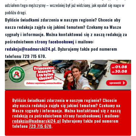
nasza redakcja zajęła się jakimś tematem? Czekamy na Wasze
sygnały i informacje. Można kontaktować się z naszą redakcją za
pośrednictwem
strony facebookowej
i mailowo:
redakcja@nadmorski24.pl
. Dyżurujemy także pod numerem
telefonu 729 715 670.
Byliście świadkami zdarzenia w naszym regionie? Chcecie
aby nasza redakcja zajęła się jakimś tematem? Czekamy na
Wasze sygnały i informacje. Można kontaktować się z naszą
redakcją za pośrednictwem strony facebookowej i mailowo:
redakcja@nadmorski24.pl
Dyżurujemy także pod numerem
telefonu
729 715 670
.
Komentarze