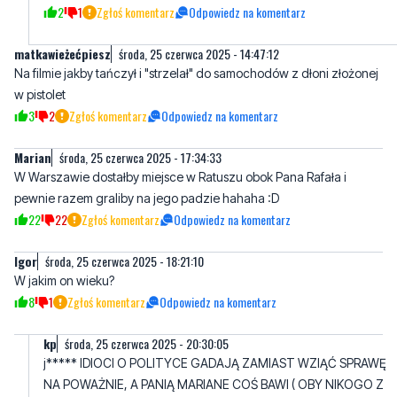
Na filmie jakby tańczył i "strzelał" do samochodów z dłoni złożonej
w pistolet
3
2
Zgłoś komentarz
Odpowiedz na komentarz
Marian
środa, 25 czerwca 2025 - 17:34:33
W Warszawie dostałby miejsce w Ratuszu obok Pana Rafała i
pewnie razem graliby na jego padzie hahaha :D
22
22
Zgłoś komentarz
Odpowiedz na komentarz
Igor
środa, 25 czerwca 2025 - 18:21:10
W jakim on wieku?
8
1
Zgłoś komentarz
Odpowiedz na komentarz
kp
środa, 25 czerwca 2025 - 20:30:05
j***** IDIOCI O POLITYCE GADAJĄ ZAMIAST WZIĄĆ SPRAWĘ
NA POWAŻNIE, A PANIĄ MARIANE COŚ BAWI ( OBY NIKOGO Z
PANI RODZINY TEN GOŚĆ NIE DOPADŁ) BO WTWDY NAK
BĘDZIE DO ŚMIECHU
6
3
Zgłoś komentarz
Odpowiedz na komentarz