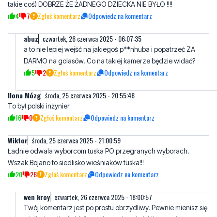
abuz
czwartek, 26 czerwca 2025 - 06:07:35
a to nie lepiej wejść na jakiegoś p**nhuba i popatrzeć ZA
DARMO na golasów. Co na takiej kamerze będzie widać?
5
2
Zgłoś komentarz
Odpowiedz na komentarz
Ilona Mózg
środa, 25 czerwca 2025 - 20:55:48
To był polski inżynier
16
0
Zgłoś komentarz
Odpowiedz na komentarz
Wiktor
środa, 25 czerwca 2025 - 21:00:59
Ładnie odwala wyborcom tuska PO przegranych wyborach.
Wszak Bojano to siedlisko wieśniaków tuska!!!
20
28
Zgłoś komentarz
Odpowiedz na komentarz
wen kroy
czwartek, 26 czerwca 2025 - 18:00:57
Twój komentarz jest po prostu obrzydliwy. Pewnie mienisz się
wielką katoliczką! A 8 przykazanie mówi: Nie mow fałszywego
świadectwa przeciw bliźniemu swojemu. Jestem zwolennikiem
Polski otwartej, światłej i po prostu normalnej. Ty zupełnie