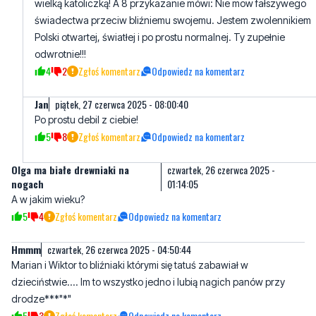
odwrotnie!!!
4
2
Zgłoś komentarz
Odpowiedz na komentarz
Jan
piątek, 27 czerwca 2025 - 08:00:40
Po prostu debil z ciebie!
5
8
Zgłoś komentarz
Odpowiedz na komentarz
Olga ma białe drewniaki na
czwartek, 26 czerwca 2025 -
nogach
01:14:05
A w jakim wieku?
5
4
Zgłoś komentarz
Odpowiedz na komentarz
Hmmm
czwartek, 26 czerwca 2025 - 04:50:44
Marian i Wiktor to bliźniaki którymi się tatuś zabawiał w
dzieciństwie.... Im to wszystko jedno i lubią nagich panów przy
drodze***"*"
5
3
Zgłoś komentarz
Odpowiedz na komentarz
Przyzwyczajony
czwartek, 26 czerwca 2025 - 21:17:28
Wracał z żoliborza od jara