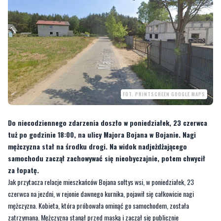
FOT. PRINTSCREEN GOOGLE MAPS
Do niecodziennego zdarzenia doszło w poniedziałek, 23 czerwca
tuż po godzinie 18:00, na ulicy Majora Bojana w Bojanie. Nagi
mężczyzna stał na środku drogi. Na widok nadjeżdżającego
samochodu zaczął zachowywać się nieobyczajnie, potem chwycił
za łopatę.
Jak przytacza relacje mieszkańców Bojana sołtys wsi, w poniedziałek, 23
czerwca na jezdni, w rejonie dawnego kurnika, pojawił się całkowicie nagi
mężczyzna. Kobieta, która próbowała ominąć go samochodem, została
zatrzymana. Mężczyzna stanął przed maską i zaczął się publicznie
masturbować.
W relacji opublikowanej na facebookowej stronie „Sołtys Bojano” dodano, że z
przeciwnego kierunku nadjeżdżał inny pojazd. Jego kierowca zaczął trąbić, co