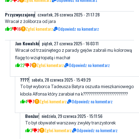
9
16
Zgłoś komentarz
Odpowiedz na komentarz
Jan Kowalski
piątek, 27 czerwca 2025 - 16:03:11
Wracał od trzaśniętego z parady gejów zabrali mu kolorową
flagę to wziął łopatą i machał
22
7
Zgłoś komentarz
Odpowiedz na komentarz
????
sobota, 28 czerwca 2025 - 15:49:29
To był wyborca Tadeusza Batyra oszusta mieszkaniowego
kibola Alfonsa który zarabiał na k????????????????????????
4
7
Zgłoś komentarz
Odpowiedz na komentarz
Bonżur
niedziela, 29 czerwca 2025 - 15:11:56
To był obywatel warszawy zwykły tranzystorek
3
2
Zgłoś komentarz
Odpowiedz na komentarz
Heniek
piątek, 27 czerwca 2025 - 16:01:27
To był grabarz masturbator
6
2
Zgłoś komentarz
Odpowiedz na komentarz