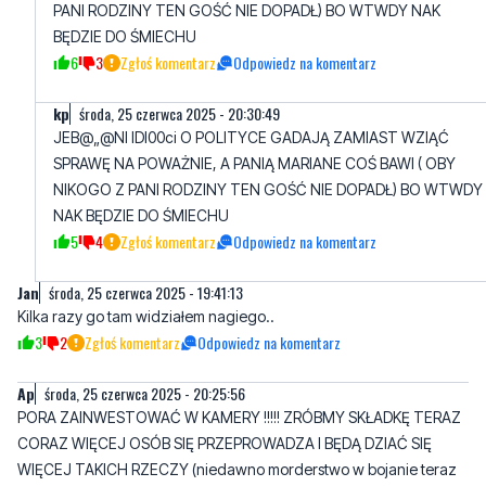
kp
środa, 25 czerwca 2025 - 20:30:49
JEB@„@NI IDI00ci O POLITYCE GADAJĄ ZAMIAST WZIĄĆ
SPRAWĘ NA POWAŻNIE, A PANIĄ MARIANE COŚ BAWI ( OBY
NIKOGO Z PANI RODZINY TEN GOŚĆ NIE DOPADŁ) BO WTWDY
NAK BĘDZIE DO ŚMIECHU
5
4
Zgłoś komentarz
Odpowiedz na komentarz
Jan
środa, 25 czerwca 2025 - 19:41:13
Kilka razy go tam widziałem nagiego..
3
2
Zgłoś komentarz
Odpowiedz na komentarz
Ap
środa, 25 czerwca 2025 - 20:25:56
PORA ZAINWESTOWAĆ W KAMERY !!!!! ZRÓBMY SKŁADKĘ TERAZ
CORAZ WIĘCEJ OSÓB SIĘ PRZEPROWADZA I BĘDĄ DZIAĆ SIĘ
WIĘCEJ TAKICH RZECZY (niedawno morderstwo w bojanie teraz
takie coś) DOBRZE ŻE ŻADNEGO DZIECKA NIE BYŁO !!!!
4
7
Zgłoś komentarz
Odpowiedz na komentarz