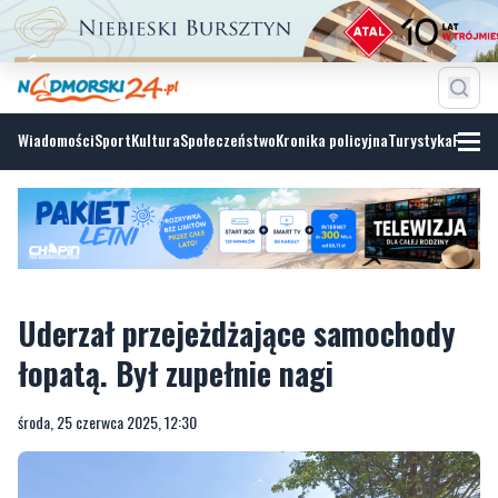
Wiadomości
Sport
Kultura
Społeczeństwo
Kronika policyjna
Turystyka
Fotoga
Uderzał przejeżdżające samochody
łopatą. Był zupełnie nagi
środa, 25 czerwca 2025, 12:30