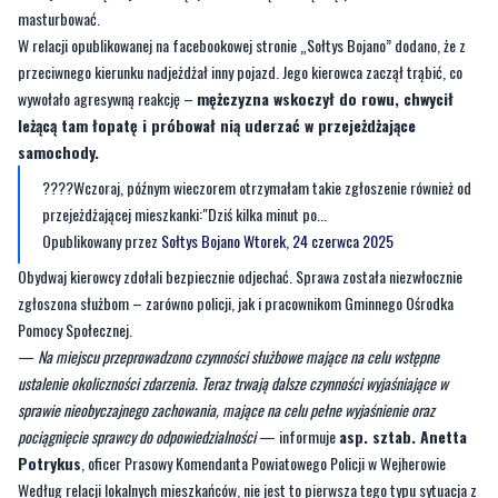
wywołało agresywną reakcję –
mężczyzna wskoczył do rowu, chwycił
leżącą tam łopatę i próbował nią uderzać w przejeżdżające
samochody.
????Wczoraj, późnym wieczorem otrzymałam takie zgłoszenie również od
przejeżdżającej mieszkanki:"Dziś kilka minut po...
Opublikowany przez
Sołtys Bojano
Wtorek, 24 czerwca 2025
Obydwaj kierowcy zdołali bezpiecznie odjechać. Sprawa została niezwłocznie
zgłoszona służbom – zarówno policji, jak i pracownikom Gminnego Ośrodka
Pomocy Społecznej.
—
Na miejscu przeprowadzono czynności służbowe mające na celu wstępne
ustalenie okoliczności zdarzenia. Teraz trwają dalsze czynności wyjaśniające w
sprawie nieobyczajnego zachowania, mające na celu pełne wyjaśnienie oraz
pociągnięcie sprawcy do odpowiedzialności
— informuje
asp. sztab. Anetta
Potrykus
, oficer Prasowy Komendanta Powiatowego Policji w Wejherowie
Według relacji lokalnych mieszkańców, nie jest to pierwsza tego typu sytuacja z
udziałem tego mężczyzny – wcześniej był już widziany, jak opalał się nago w
pobliżu drogi.
Byliście świadkami zdarzenia w naszym regionie? Chcecie aby