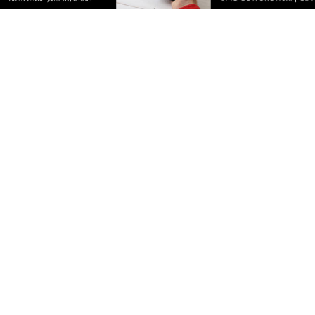
Piknik nad Łupawą połączył mieszkańców
NOWE
Przed nami weekend. Nie masz jeszcze planów?
Sprawdź nasze propozycje w powiecie
wejherowskim i puckim