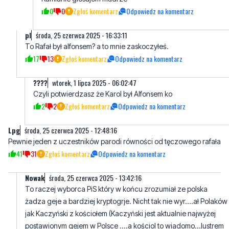
To Rafał był alfonsem? a to mnie zaskoczyłeś.
17
13
Zgłoś komentarz
Odpowiedz na komentarz
????
wtorek, 1 lipca 2025 - 06:02:47
Czyli potwierdzasz że Karol był Alfonsem ko
2
2
Zgłoś komentarz
Odpowiedz na komentarz
Lpg
środa, 25 czerwca 2025 - 12:48:16
Pewnie jeden z uczestników parodi równości od tęczowego rafała
41
31
Zgłoś komentarz
Odpowiedz na komentarz
Nowak
środa, 25 czerwca 2025 - 13:42:16
To raczej wyborca PiS który w końcu zrozumiał ze polska
żadza geje a bardziej kryptogrje. Nicht tak nie wyr....ał Polaków
jak Kaczyński z kościołem (Kaczyński jest aktualnie najwyżej
postawionym gejem w Polsce ....a kościol to wiadomo...lustrem
jest dombrowa gornicza
15
28
Zgłoś komentarz
Odpowiedz na komentarz