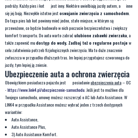
przewożone, co będzie budowało w nich poczucie bezpieczeństwa i zwiększy
komfort transportu. Do auta warto zabrać
ulubione zabawki zwierzaka
, a
także zapewnić mu
dostęp do wody. Zadbaj też o regularne postoje
w
celu załatwienia potrzeb fizjologicznych zwierzęcia. Ma to duże znaczenie
zwłaszcza w przypadku dłuższych tras. Im lepiej przygotujesz czworonoga do
jazdy, tym lepiej ją zniesie.
Ubezpieczenie auta a ochrona zwierzęcia
Obowiązkiem posiadacza pojazdu jest posiadanie
ubezpieczenia auta
– OC
-
https://www.link4.pl/ubezpieczenie-samochodu
. Jeśli jest to możliwe dla
Twojego samochodu, umowę możesz rozszerzyć o AC lub Auto Assistance. W
LINK4 w przypadku Assistance możesz wybrać jeden z trzech dostępnych
wariantów:
Auto Assistance,
Auto Assistance Plus,
3) Auto Assistance Komfort.
Myśląc o podrózy ze zwierzakiem, warto zwrócić uwagę szczególnie na
świadczenie opieki oraz pomocy medycznej. Niezależnie od tego, na który z
wariantów dostępnych w ofercie LINK4 się zdecydujesz, jeśli w wyniku zdarzenia