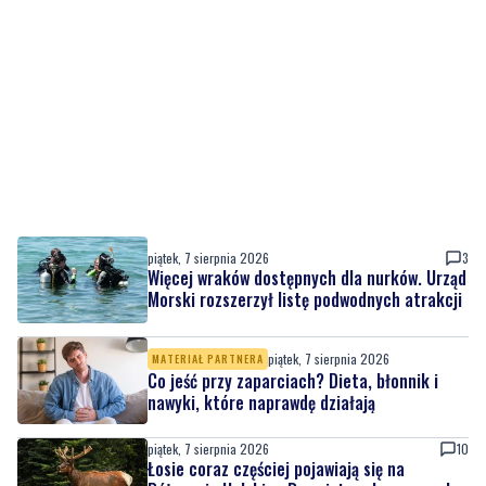
piątek, 7 sierpnia 2026
3
Więcej wraków dostępnych dla nurków. Urząd
Morski rozszerzył listę podwodnych atrakcji
piątek, 7 sierpnia 2026
MATERIAŁ PARTNERA
Co jeść przy zaparciach? Dieta, błonnik i
nawyki, które naprawdę działają
piątek, 7 sierpnia 2026
10
Łosie coraz częściej pojawiają się na
Półwyspie Helskim. Burmistrz chce nowych
znaków drogowych
piątek, 7 sierpnia 2026
23