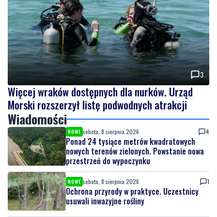
3
Więcej wraków dostępnych dla nurków. Urząd
Morski rozszerzył listę podwodnych atrakcji
Wiadomości
sobota, 8 sierpnia 2026
4
NOWE
Ponad 24 tysiące metrów kwadratowych
nowych terenów zielonych. Powstanie nowa
przestrzeń do wypoczynku
sobota, 8 sierpnia 2026
1
NOWE
Ochrona przyrody w praktyce. Uczestnicy
usuwali inwazyjne rośliny
sobota, 8 sierpnia 2026
NOWE
Ważna informacja dla kierowców! Zmiany w
organizacji ruchu