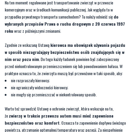
wybranych przepisów Prawa o ruchu drogowym z 20 czerwca 1997
roku
wraz z późniejszymi zmianami.
Zgodnie ze wskazaną Ustawą
kierowca ma obowiązek używania pojazdu
w sposób niezagrażający bezpieczeństwu osób znajdujących się w
nim oraz poza nim
. Do tego każdy ładunek powinien być zabezpieczony
przed niekontrolowanym przemieszczeniem się lub powodowaniem hałasu. W
praktyce oznacza to, że zwierzęta muszą być przewożone w taki sposób, aby:
nie rozpraszały kierowcy;
nie ograniczały widoczności kierowcy;
nie mogły się przemieszczać w niekontrolowany sposób.
Warto też sprawdzić Ustawę o ochronie zwierząt, która wskazuje na to,
że
zwierzę w trakcie przewozu autem musi mieć zapewnione
bezpieczeństwo oraz komfort
. Oznacza to zapewnienie dopływu świeżego
powietrza, utrzymanie optymalnej temperatury oraz pozycji. Za niespełnienie
tych wymogów można otrzymać mandat do 500 złotych.
Przewożenie zwierząt w aucie w praktyce