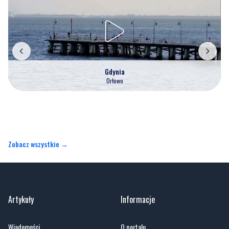
Gdynia
Orłowo
Zobacz wszystkie →
Artykuły
Informacje
Wiadomości
O portalu
Sport
Kontakt
Kultura
Regulamin
Społeczeństwo
Polityka prywatności