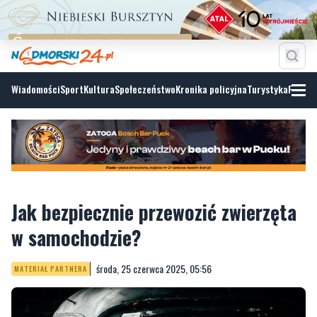
Wiadomości
Sport
Kultura
Społeczeństwo
Kronika policyjna
Turystyka
Fotoga
Jak bezpiecznie przewozić zwierzęta
w samochodzie?
środa, 25 czerwca 2025, 05:56
MATERIAŁ PARTNERA