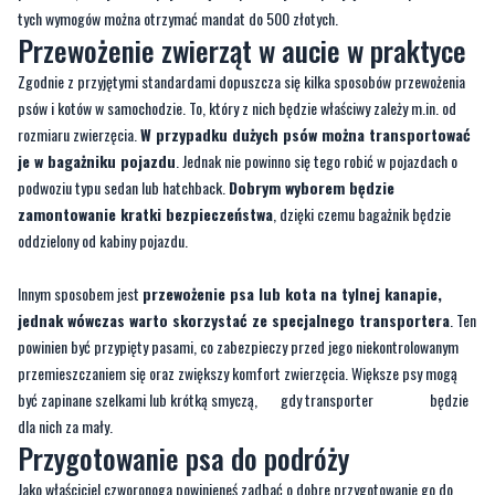
Zgodnie z przyjętymi standardami dopuszcza się kilka sposobów przewożenia
psów i kotów w samochodzie. To, który z nich będzie właściwy zależy m.in. od
rozmiaru zwierzęcia.
W przypadku dużych psów można transportować
je w bagażniku pojazdu
. Jednak nie powinno się tego robić w pojazdach o
podwoziu typu sedan lub hatchback.
Dobrym wyborem będzie
zamontowanie kratki bezpieczeństwa
, dzięki czemu bagażnik będzie
oddzielony od kabiny pojazdu.
Innym sposobem jest
przewożenie psa lub kota na tylnej kanapie,
jednak wówczas warto skorzystać ze specjalnego transportera
. Ten
powinien być przypięty pasami, co zabezpieczy przed jego niekontrolowanym
przemieszczaniem się oraz zwiększy komfort zwierzęcia. Większe psy mogą
być zapinane szelkami lub krótką smyczą, gdy transporter będzie
dla nich za mały.
Przygotowanie psa do podróży
Jako właściciel czworonoga powinieneś zadbać o dobre przygotowanie go do
podróży. Każdy pies i kot jest inny. Niektóre uwielbiają jazdę autem, a inne
się jej boją. Niezwykle istotne jest
oswajanie zwierzęcia z samochodem
.
Do tego pies lub kot powinny mieć jedno, stałe miejsce, w którym są