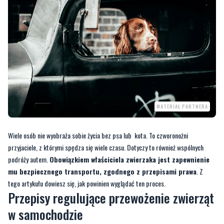
MATERIAŁ PARTNERA
Wiele osób nie wyobraża sobie życia bez psa lub kota. To czworonożni
przyjaciele, z którymi spędza się wiele czasu. Dotyczy to również wspólnych
podróży autem.
Obowiązkiem właściciela zwierzaka jest zapewnienie
mu bezpiecznego transportu, zgodnego z przepisami prawa
. Z
tego artykułu dowiesz się, jak powinien wyglądać ten proces.
Przepisy regulujące przewożenie zwierząt
w samochodzie
Na ten moment regulowane jest transportowanie zwierząt w przewozie
komercyjnym oraz w środkach komunikacji publicznej. Jak wygląda to w
przypadku prywatnego transportu samochodem? Tu należy odnieść się
do