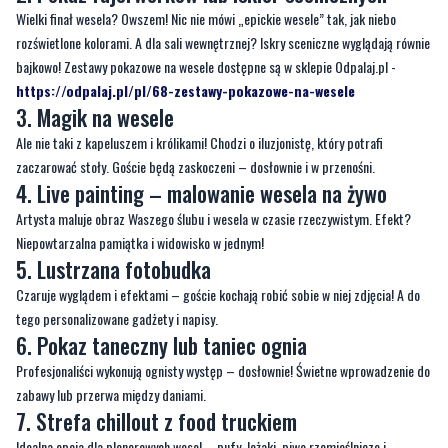
Wielki finał wesela? Owszem! Nic nie mówi „epickie wesele” tak, jak niebo
rozświetlone kolorami. A dla sali wewnętrznej? Iskry sceniczne wyglądają równie
bajkowo! Zestawy pokazowe na wesele dostępne są w sklepie Odpalaj.pl -
https://odpalaj.pl/pl/68-zestawy-pokazowe-na-wesele
3. Magik na wesele
Ale nie taki z kapeluszem i królikami! Chodzi o iluzjonistę, który potrafi
zaczarować stoły. Goście będą zaskoczeni – dosłownie i w przenośni.
4. Live painting – malowanie wesela na żywo
Artysta maluje obraz Waszego ślubu i wesela w czasie rzeczywistym. Efekt?
Niepowtarzalna pamiątka i widowisko w jednym!
5. Lustrzana fotobudka
Czaruje wyglądem i efektami – goście kochają robić sobie w niej zdjęcia! A do
tego personalizowane gadżety i napisy.
6. Pokaz taneczny lub taniec ognia
Profesjonaliści wykonują ognisty występ – dosłownie! Świetne wprowadzenie do
zabawy lub przerwa między daniami.
7. Strefa chillout z food truckiem
Idealna opcja dla plenerowych wesel – pufy, leżaki, piwo rzemieślnicze i