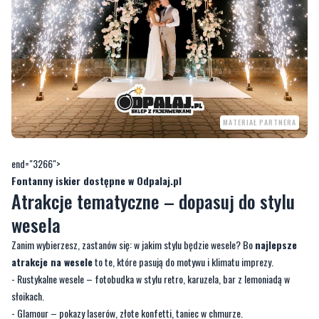
MATERIAŁ PARTNERA
end="3266">
Fontanny iskier dostępne w Odpalaj.pl
Atrakcje tematyczne – dopasuj do stylu
wesela
Zanim wybierzesz, zastanów się: w jakim stylu będzie wesele? Bo
najlepsze
atrakcje na wesele
to te, które pasują do motywu i klimatu imprezy.
- Rustykalne wesele – fotobudka w stylu retro, karuzela, bar z lemoniadą w
słoikach.
- Glamour – pokazy laserów, złote konfetti, taniec w chmurze.