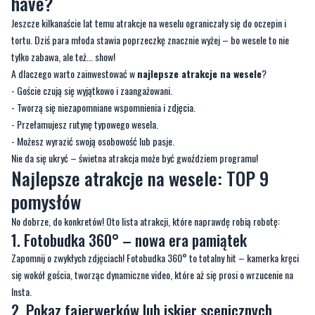
have?
Jeszcze kilkanaście lat temu atrakcje na weselu ograniczały się do oczepin i
tortu. Dziś para młoda stawia poprzeczkę znacznie wyżej – bo wesele to nie
tylko zabawa, ale też... show!
A dlaczego warto zainwestować w
najlepsze atrakcje na wesele
?
- Goście czują się wyjątkowo i zaangażowani.
- Tworzą się niezapomniane wspomnienia i zdjęcia.
- Przełamujesz rutynę typowego wesela.
- Możesz wyrazić swoją osobowość lub pasje.
Nie da się ukryć – świetna atrakcja może być gwoździem programu!
Najlepsze atrakcje na wesele: TOP 9
pomysłów
No dobrze, do konkretów! Oto lista atrakcji, które naprawdę robią robotę:
1. Fotobudka 360° – nowa era pamiątek
Zapomnij o zwykłych zdjęciach! Fotobudka 360° to totalny hit – kamerka kręci
się wokół gościa, tworząc dynamiczne video, które aż się prosi o wrzucenie na
Insta.
2. Pokaz fajerwerków lub iskier scenicznych