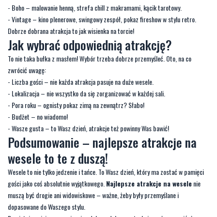
- Boho – malowanie henną, strefa chill z makramami, kącik tarotowy.
- Vintage – kino plenerowe, swingowy zespół, pokaz fireshow w stylu retro.
Dobrze dobrana atrakcja to jak wisienka na torcie!
Jak wybrać odpowiednią atrakcję?
To nie taka bułka z masłem! Wybór trzeba dobrze przemyśleć. Oto, na co
zwrócić uwagę:
- Liczba gości – nie każda atrakcja pasuje na duże wesele.
- Lokalizacja – nie wszystko da się zorganizować w każdej sali.
- Pora roku – ognisty pokaz zimą na zewnątrz? Słabo!
- Budżet – no wiadomo!
- Wasze gusta – to Wasz dzień, atrakcje też powinny Was bawić!
Podsumowanie – najlepsze atrakcje na
wesele to te z duszą!
Wesele to nie tylko jedzenie i tańce. To Wasz dzień, który ma zostać w pamięci
gości jako coś absolutnie wyjątkowego.
Najlepsze atrakcje na wesele
nie
muszą być drogie ani widowiskowe – ważne, żeby były przemyślane i
dopasowane do Waszego stylu.