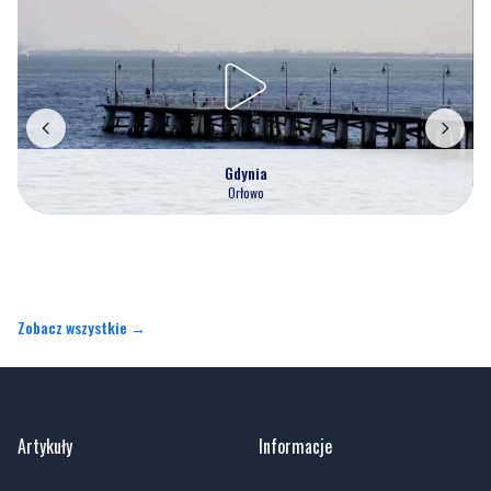
Gdynia
Orłowo
Zobacz wszystkie →
Artykuły
Informacje