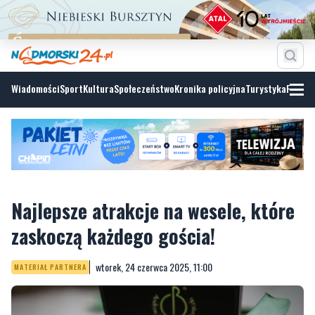
Wiadomości
Sport
Kultura
Społeczeństwo
Kronika policyjna
Turystyka
Fotoga
Najlepsze atrakcje na wesele, które
zaskoczą każdego gościa!
wtorek, 24 czerwca 2025, 11:00
MATERIAŁ PARTNERA