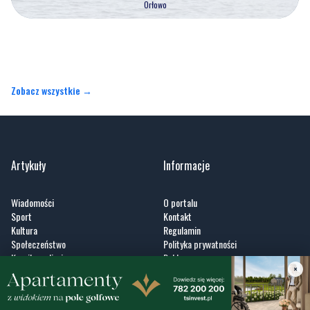
Zobacz wszystkie →
Artykuły
Informacje
Wiadomości
O portalu
Sport
Kontakt
Kultura
Regulamin
Społeczeństwo
Polityka prywatności
Kronika policyjna
Reklama
Zobacz
×
Fotogalerie
Nasze HotSpoty
Nasze kamery