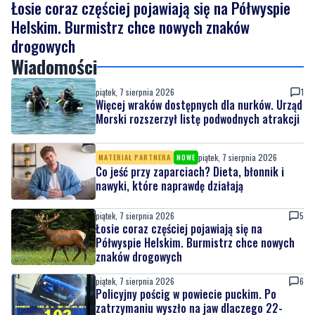
Wiadomości
piątek, 7 sierpnia 2026
1
Więcej wraków dostępnych dla nurków. Urząd
Morski rozszerzył listę podwodnych atrakcji
piątek, 7 sierpnia 2026
MATERIAŁ PARTNERA
NOWE
Co jeść przy zaparciach? Dieta, błonnik i
nawyki, które naprawdę działają
piątek, 7 sierpnia 2026
5
Łosie coraz częściej pojawiają się na
Półwyspie Helskim. Burmistrz chce nowych
znaków drogowych
piątek, 7 sierpnia 2026
6
Policyjny pościg w powiecie puckim. Po
zatrzymaniu wyszło na jaw dlaczego 22-
latek uciekał