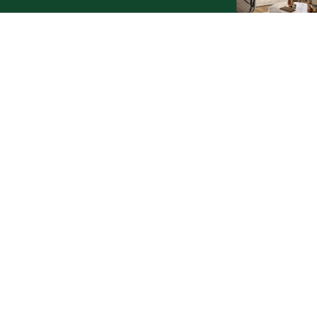
Praca
Praca IT Gdańsk
GoWork.pl
Dodaj ofertę pracy
Nadmorski24.pl - portal informacyjny z Małego Trójmiasta Kaszubskiego. Twoja
codzienna dawka najnowszych wiadomości z najbliższej okolicy. Informacje
społeczne, kulturalne i sportowe z Wejherowa, Pucka, Redy, Rumi i okolic.
Zawsze sprawdzone i aktualne info dla mieszkańców Małego Trójmiasta
Kaszubskiego.
Copyrights © Nadmorski24.pl 2026 r.
Projekt i wykonanie
Pixlab.pl