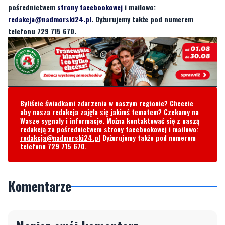
Byliście świadkami zdarzenia w naszym regionie? Chcecie
aby nasza redakcja zajęła się jakimś tematem? Czekamy na
Wasze sygnały i informacje. Można kontaktować się z naszą
redakcją za pośrednictwem strony facebookowej i mailowo:
redakcja@nadmorski24.pl
Dyżurujemy także pod numerem
telefonu
729 715 670
.
Komentarze
Napisz swój komentarz
Nie hejtuj, pisz kulturalnie i zgodne z prawem
komentarze! Jeśli widzisz niestosowny wpis -