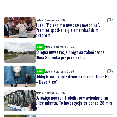
piątek, 7 sierpnia 2026
7
Tusk: "Polska ma nowego zawodnika".
Premier spotkał się z amerykańskim
aktorem
piątek, 7 sierpnia 2026
NOWE
Kolejna inwestycja drogowa zakończona.
Ulica Sudecka już przejezdna
piątek, 7 sierpnia 2026
5
NOWE
Oddaj krew i spędź dzień z rodziną. 'Darz Bór
– Dasz Krew'
piątek, 7 sierpnia 2026
Dziewięć nowych trolejbusów wyjechało na
ulice miasta. To inwestycja za ponad 28 mln
zł
piątek, 7 sierpnia 2026
2
Pomorska IV liga wraca do gry