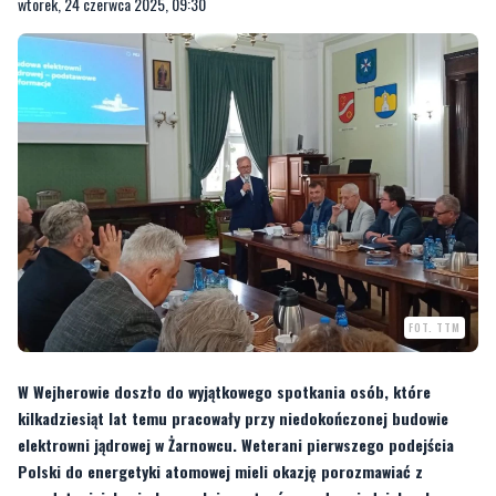
FOT. TTM
W Wejherowie doszło do wyjątkowego spotkania osób, które
kilkadziesiąt lat temu pracowały przy niedokończonej budowie
elektrowni jądrowej w Żarnowcu. Weterani pierwszego podejścia
Polski do energetyki atomowej mieli okazję porozmawiać z
przedstawicielami obecnych inwestorów – odpowiedzialnych za
nowoczesny projekt w Lubiatowie.
Niecodzienne obrady odbyły się w poniedziałek, 23 czerwca w siedzibie