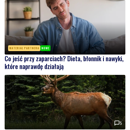
MATERIAŁ PARTNERA
NOWE
Co jeść przy zaparciach? Dieta, błonnik i nawyki,
które naprawdę działają
5
Łosie coraz częściej pojawiają się na Półwyspie
Helskim. Burmistrz chce nowych znaków
drogowych