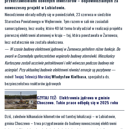
Starostwa Powiatowego w Wejherowie. Tym razem w sali nie zasiadali
samorządowcy, lecz osoby, które 40 lat temu brały udział w realizacji projektu
pierwszej elektrowni atomowej w kraju – tej, która powstawała w Żarnowcu,
lecz ostatecznie nie została ukończona.
—
W czasie budowy elektrowni jądrowej w Żarnowcu pełniłem różne funkcje. Do
awarii w Czarnobylu społeczeństwo wspierało budowę atomówki. Mieszkańcy
Kartoszyna zostali uczciwie potraktowani i nikt wówczas podczas budowy nie
ucierpiał. Przy aktualnej budowie elektrowni również emocje są pozytywne
—
mówił
Twojej Telewizji Morskiej
Władysław Kiełbasa
, specjalista ds.
bezpieczeństwa reaktorów jądrowych
CZYTAJ TEŻ:
Elektrownia jądrowa w gminie
Choczewo. Takie prace odbędą się w 2025 roku
Dziś, zaledwie kilkanaście kilometrów od tamtej lokalizacji – w Lubiatowie,
gmina Choczewo – trwa przygotowanie do budowy nowoczesnej elektrowni
jądrowej. Dla wielu mieszkańców i władz lokalnych to szansa nie tylko na rozwój
energetyki, ale i impuls gospodarczy dla całego Pomorza.
—
Budowa elektrowni jądrowej to duża szansa dla regionu. To nie tylko nowe