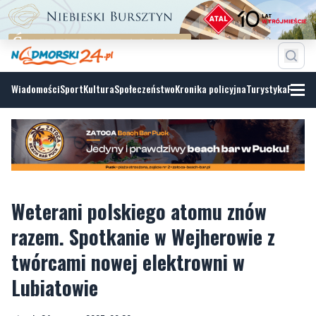
Wiadomości
Sport
Kultura
Społeczeństwo
Kronika policyjna
Turystyka
Fotoga
Weterani polskiego atomu znów
razem. Spotkanie w Wejherowie z
twórcami nowej elektrowni w
Lubiatowie
wtorek, 24 czerwca 2025, 09:30