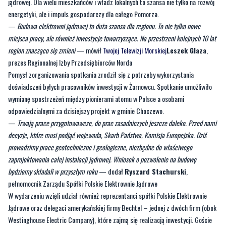
miejsca pracy, ale również inwestycje towarzyszące. Na przestrzeni kolejnych 10 lat
region znacząco się zmieni
— mówił
Twojej Telewizji Morskiej
Leszek Glaza
,
prezes Regionalnej Izby Przedsiębiorców Norda
Pomysł zorganizowania spotkania zrodził się z potrzeby wykorzystania
doświadczeń byłych pracowników inwestycji w Żarnowcu. Spotkanie umożliwiło
wymianę spostrzeżeń między pionierami atomu w Polsce a osobami
odpowiedzialnymi za dzisiejszy projekt w gminie Choczewo.
—
Trwają prace przygotowawcze, do prac zasadniczych jeszcze daleko. Przed nami
decyzje, które musi podjąć wojewoda, Skarb Państwa, Komisja Europejska. Dziś
prowadzimy prace geotechniczne i geologiczne, niezbędne do właściwego
zaprojektowania całej instalacji jądrowej. Wniosek o pozwolenie na budowę
będziemy składali w przyszłym roku
— dodał
Ryszard Stachurski
,
pełnomocnik Zarządu Spółki Polskie Elektrownie Jądrowe
W wydarzeniu wzięli udział również reprezentanci spółki Polskie Elektrownie
Jądrowe oraz delegaci amerykańskiej firmy Bechtel – jednej z dwóch firm (obok
Westinghouse Electric Company), które zajmą się realizacją inwestycji. Goście
zaprezentowali aktualny stan przygotowań do budowy i kierunki dalszych
działań. Spółka PEJ uzyskała już w 2024 roku decyzję środowiskową, a także
podpisała z gminą Choczewo umowę na wieczyste użytkowanie terenu pod