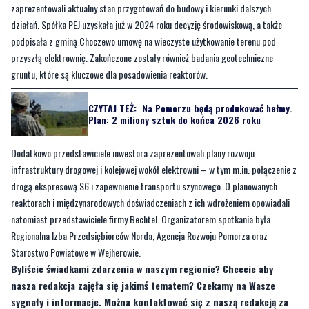
przyszłą elektrownię. Zakończone zostały również badania geotechniczne
gruntu, które są kluczowe dla posadowienia reaktorów.
CZYTAJ TEŻ:
Na Pomorzu będą produkować hełmy.
Plan: 2 miliony sztuk do końca 2026 roku
Dodatkowo przedstawiciele inwestora zaprezentowali plany rozwoju
infrastruktury drogowej i kolejowej wokół elektrowni – w tym m.in. połączenie z
drogą ekspresową S6 i zapewnienie transportu szynowego. O planowanych
reaktorach i międzynarodowych doświadczeniach z ich wdrożeniem opowiadali
natomiast przedstawiciele firmy Bechtel. Organizatorem spotkania była
Regionalna Izba Przedsiębiorców Norda, Agencja Rozwoju Pomorza oraz
Starostwo Powiatowe w Wejherowie.
Byliście świadkami zdarzenia w naszym regionie? Chcecie aby
nasza redakcja zajęła się jakimś tematem? Czekamy na Wasze
sygnały i informacje. Można kontaktować się z naszą redakcją za
pośrednictwem
strony facebookowej
i mailowo:
redakcja@nadmorski24.pl
. Dyżurujemy także pod numerem
telefonu 729 715 670.