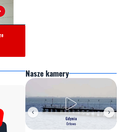
ze
Nasze kamery
Gdynia
Orłowo