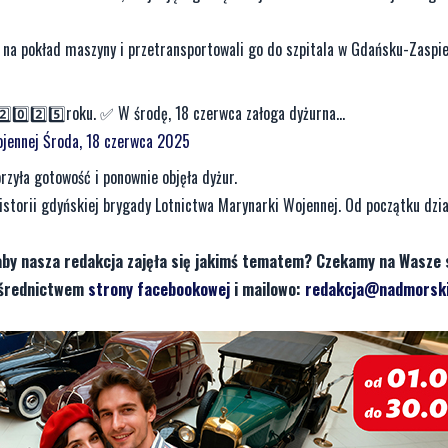
 na pokład maszyny i przetransportowali go do szpitala w Gdańsku-Zaspie
⃣0️⃣2️⃣5️⃣roku. ✅ ️W środę, 18 czerwca załoga dyżurna...
jennej
Środa, 18 czerwca 2025
rzyła gotowość i ponownie objęła dyżur.
istorii gdyńskiej brygady Lotnictwa Marynarki Wojennej. Od początku dział
aby nasza redakcja zajęła się jakimś tematem? Czekamy na Wasze 
pośrednictwem
strony facebookowej
i mailowo:
redakcja@nadmorski