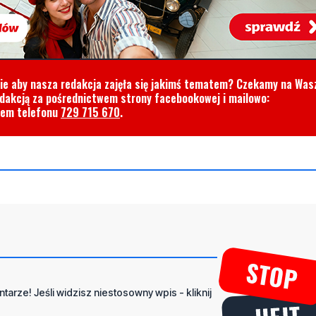
cie aby nasza redakcja zajęła się jakimś tematem? Czekamy na Was
edakcją za pośrednictwem strony facebookowej i mailowo:
rem telefonu
729 715 670
.
tarze! Jeśli widzisz niestosowny wpis - kliknij