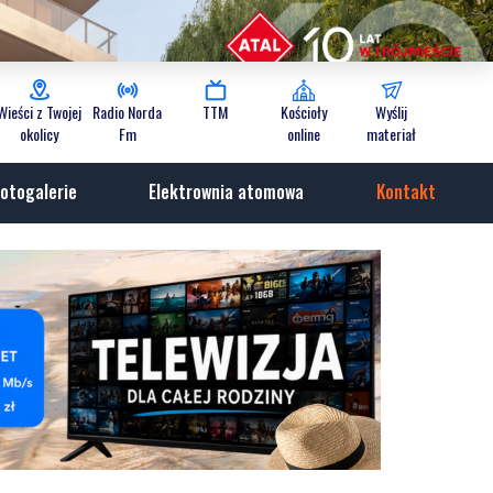
Wieści z Twojej
Radio Norda
TTM
Kościoły
Wyślij
okolicy
Fm
online
materiał
otogalerie
Elektrownia atomowa
Kontakt