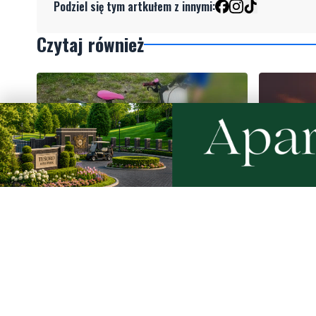
Podziel się tym artkułem z innymi:
Czytaj również
9
Nietrzeźwy opiekun jechał rowerem
Weekend 
z dzieckiem. Dziewczynka nie miała
słupskim
kasku