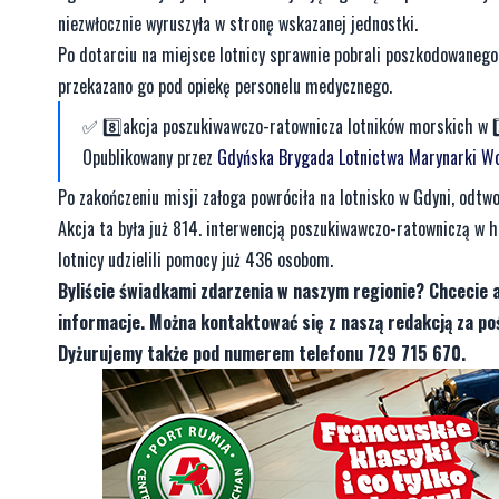
niezwłocznie wyruszyła w stronę wskazanej jednostki.
Po dotarciu na miejsce lotnicy sprawnie pobrali poszkodowanego
przekazano go pod opiekę personelu medycznego.
✅ ️8️⃣akcja poszukiwawczo-ratownicza lotników morskich w 2️
Opublikowany przez
Gdyńska Brygada Lotnictwa Marynarki Wo
Po zakończeniu misji załoga powróciła na lotnisko w Gdyni, odtwo
Akcja ta była już 814. interwencją poszukiwawczo-ratowniczą w h
lotnicy udzielili pomocy już 436 osobom.
Byliście świadkami zdarzenia w naszym regionie? Chcecie 
informacje. Można kontaktować się z naszą redakcją za 
Dyżurujemy także pod numerem telefonu 729 715 670.