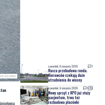
czwartek, 6 sierpnia 2026
7
Rusza przebudowa ronda.
Kierowców czekają duże
RKI WOJENNEJ
utrudnienia do wiosny
czwartek, 6 sierpnia 2026
7
stan
Nowy sprzęt z KPO już służy
pacjentom, trwa też
rozbudowa placówki
a śmigłowca