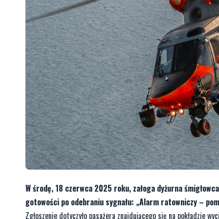
W środę, 18 czerwca 2025 roku, załoga dyżurna śmigłowc
gotowości po odebraniu sygnału: „Alarm ratowniczy – po
Zgłoszenie dotyczyło pasażera znajdującego się na pokładzie wyc