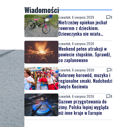
Wiadomości
czwartek, 6 sierpnia 2026
9
Nietrzeźwy opiekun jechał
rowerem z dzieckiem.
Dziewczynka nie miała
kasku
czwartek, 6 sierpnia 2026
Weekend pełen atrakcji w
powiecie słupskim. Sprawdź,
co zaplanowano
czwartek, 6 sierpnia 2026
1
Kolorowy korowód, muzyka i
regionalne smaki. Nadchodzi
Święto Kociewia
czwartek, 6 sierpnia 2026
8
Gazowe przygotowania do
zimy. Polska lepiej wygląda
niż inne kraje w Europie