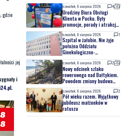
czwartek, 6 sierpnia 2026
4
Urodziny Biura Obsługi
, gdzie
Klienta w Pucku. Były
promocje, porady i atrakcje
dla najmłodszych
czwartek, 6 sierpnia 2026
7
Szpital w żałobie. Nie żyje
położna Oddziału
Ginekologiczno-
Położniczego
alności jej
czwartek, 6 sierpnia 2026
2
Nowy odcinek szlaku
rowerowego nad Bałtykiem.
sygnały i
Powodem zmiany budowa
elektrowni jądrowej
24.pl
.
czwartek, 6 sierpnia 2026
2
Pół wieku razem. Wyjątkowy
jubileusz małżonków w
ratuszu