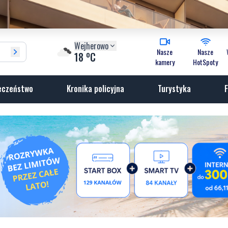
Wejherowo
Nasze
Nasze
o
18
C
kamery
HotSpoty
eczeństwo
Kronika policyjna
Turystyka
F