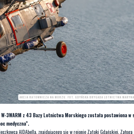
AKCJA RATOWNICZA NA MORZU. FOT. GDYŃSKA BRYGADA LOTNICTWA MARYNA
a W-3WARM z 43 Bazy Lotnictwa Morskiego została postawiona w 
moc medyczna”.
ieczkowca AIDAbella, znajdującego się w rejonie Zatoki Gdańskiej. Załog