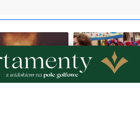
pełen atrakcji w powiecie
Kolorowy korowód, muzyk
. Sprawdź, co zaplanowano
regionalne smaki. Nadcho
Święto Kociewia