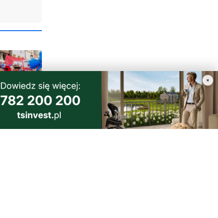
×
1
a i
dzi