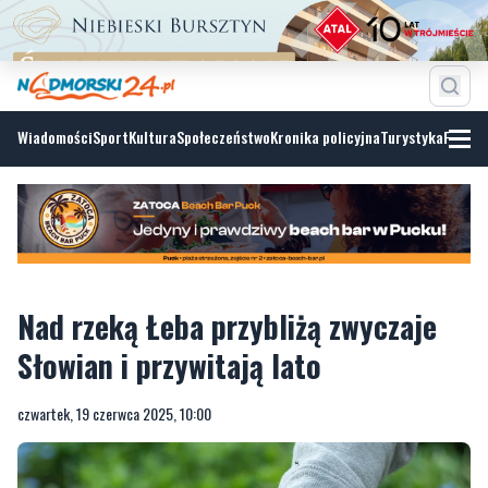
Wiadomości
Sport
Kultura
Społeczeństwo
Kronika policyjna
Turystyka
Fotoga
Nad rzeką Łeba przybliżą zwyczaje
Słowian i przywitają lato
czwartek, 19 czerwca 2025, 10:00