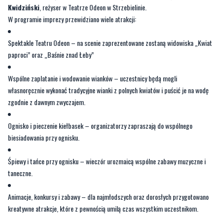
Kwidziński
, reżyser w Teatrze Odeon w Strzebielinie.
W programie imprezy przewidziano wiele atrakcji:
Spektakle Teatru Odeon – na scenie zaprezentowane zostaną widowiska „Kwiat
paproci” oraz „Baśnie znad Łeby”
Wspólne zaplatanie i wodowanie wianków – uczestnicy będą mogli
własnoręcznie wykonać tradycyjne wianki z polnych kwiatów i puścić je na wodę
zgodnie z dawnym zwyczajem.
Ognisko i pieczenie kiełbasek – organizatorzy zapraszają do wspólnego
biesiadowania przy ognisku.
Śpiewy i tańce przy ognisku – wieczór urozmaicą wspólne zabawy muzyczne i
taneczne.
Animacje, konkursy i zabawy – dla najmłodszych oraz dorosłych przygotowano
kreatywne atrakcje, które z pewnością umilą czas wszystkim uczestnikom.