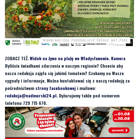
"WIANKI NAD ŁEBĄ. POBUDKA LATA"/ŹRÓDŁO: MAT. PRAS.
ZOBACZ TEŻ.
Widok na żywo na plażę we Władysławowie. Kamera
Byliście świadkami zdarzenia w naszym regionie? Chcecie aby
nasza redakcja zajęła się jakimś tematem? Czekamy na Wasze
sygnały i informacje. Można kontaktować się z naszą redakcją za
pośrednictwem
strony facebookowej
i mailowo:
redakcja@nadmorski24.pl
. Dyżurujemy także pod numerem
telefonu 729 715 670.