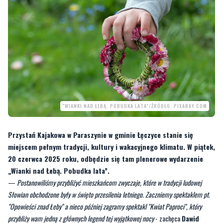
"WIANKI NAD ŁEBĄ. POBUDKA LATA"/ŹRÓDŁO: PIXABAY.COM
Przystań Kajakowa w Paraszynie w gminie Łęczyce stanie się
miejscem pełnym tradycji, kultury i wakacyjnego klimatu. W piątek,
20 czerwca 2025 roku, odbędzie się tam plenerowe wydarzenie
„Wianki nad Łebą. Pobudka lata”.
—
Postanowiliśmy przybliżyć mieszkańcom zwyczaje, które w tradycji ludowej
Słowian obchodzone były w święto przesilenia letniego. Zaczniemy spektaklem pt.
"Opowieści znad Łeby" a nieco później zagramy spektakl "Kwiat Paproci", który
przybliży wam jedną z głównych legend tej wyjątkowej nocy
- zachęca
Dawid