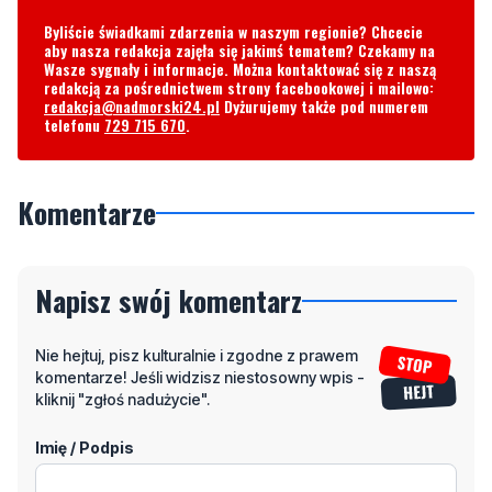
Byliście świadkami zdarzenia w naszym regionie? Chcecie
aby nasza redakcja zajęła się jakimś tematem? Czekamy na
Wasze sygnały i informacje. Można kontaktować się z naszą
redakcją za pośrednictwem strony facebookowej i mailowo:
redakcja@nadmorski24.pl
Dyżurujemy także pod numerem
telefonu
729 715 670
.
Komentarze
Napisz swój komentarz
Nie hejtuj, pisz kulturalnie i zgodne z prawem
komentarze! Jeśli widzisz niestosowny wpis -
kliknij "zgłoś nadużycie".
Imię / Podpis