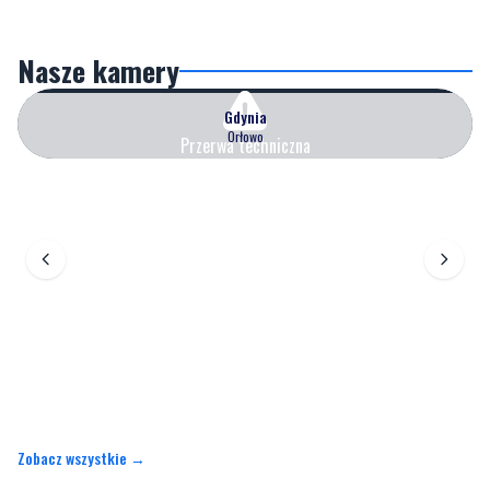
Nasze kamery
Gdynia
Orłowo
Przerwa techniczna
Zobacz wszystkie →