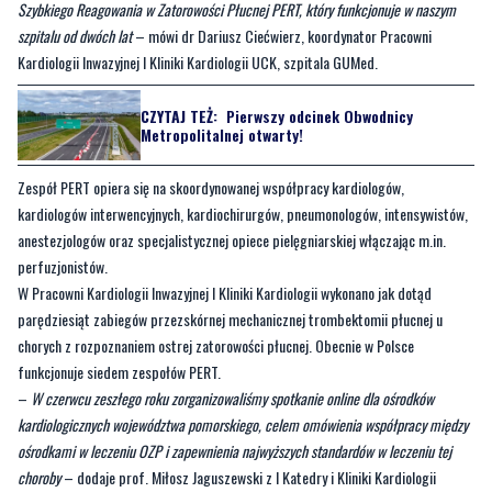
Szybkiego Reagowania w Zatorowości Płucnej PERT, który funkcjonuje w naszym
szpitalu od dwóch lat
– mówi dr Dariusz Ciećwierz, koordynator Pracowni
Kardiologii Inwazyjnej I Kliniki Kardiologii UCK, szpitala GUMed.
CZYTAJ TEŻ:
Pierwszy odcinek Obwodnicy
Metropolitalnej otwarty!
Zespół PERT opiera się na skoordynowanej współpracy kardiologów,
kardiologów interwencyjnych, kardiochirurgów, pneumonologów, intensywistów,
anestezjologów oraz specjalistycznej opiece pielęgniarskiej włączając m.in.
perfuzjonistów.
W Pracowni Kardiologii Inwazyjnej I Kliniki Kardiologii wykonano jak dotąd
parędziesiąt zabiegów przezskórnej mechanicznej trombektomii płucnej u
chorych z rozpoznaniem ostrej zatorowości płucnej. Obecnie w Polsce
funkcjonuje siedem zespołów PERT.
–
W czerwcu zeszłego roku zorganizowaliśmy spotkanie online dla ośrodków
kardiologicznych województwa pomorskiego, celem omówienia współpracy między
ośrodkami w leczeniu OZP i zapewnienia najwyższych standardów w leczeniu tej
choroby
– dodaje prof. Miłosz Jaguszewski z I Katedry i Kliniki Kardiologii