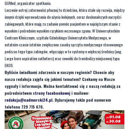
GUMed, organizator spotkania.
Leczenie ostrej zatorowości płucnej to dziedzina, która stale się rozwija, między
innymi dzięki wprowadzaniu do użycia kolejnych, coraz doskonalszych narzędzi
zabiegowych, które mają za zadanie pomóc pacjentom w najcięższym stanie z
wysokim i pośrednim wysokim ryzykiem wczesnego zgonu. W Uniwersyteckim
Centrum Klinicznym, szpitalu Gdańskiego Uniwersytetu Medycznego, w
ostatnim czasie istotnie zwiększono zasoby sprzętu medycznego stosowanego
podczas tego typu zabiegów, włączając w to systemy o większej średnicy (ang.
Large bore aspiration catheters) oraz cewniki do trombolizy miejscowej typu
EKOS.
Byliście świadkami zdarzenia w naszym regionie? Chcecie aby
nasza redakcja zajęła się jakimś tematem? Czekamy na Wasze
sygnały i informacje. Można kontaktować się z naszą redakcją za
pośrednictwem
strony facebookowej
i mailowo:
redakcja@nadmorski24.pl
. Dyżurujemy także pod numerem
telefonu 729 715 670.