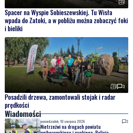
Spacer na Wyspie Sobieszewskiej. Tu Wisła
wpada do Zatoki, a w pobliżu można zobaczyć foki
i bieliki
3
Posadzili drzewa, zamontowali stojak i radar
prędkości
Wiadomości
poniedziałek, 10 sierpnia 2026
3
Nietrzeźwi na drogach powiatu
wejherowskiego i puckiego. Policja