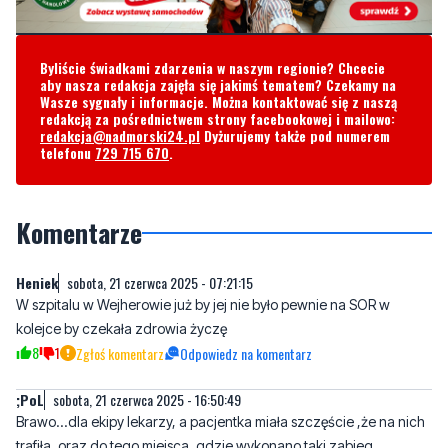
Byliście świadkami zdarzenia w naszym regionie? Chcecie
aby nasza redakcja zajęła się jakimś tematem? Czekamy na
Wasze sygnały i informacje. Można kontaktować się z naszą
redakcją za pośrednictwem strony facebookowej i mailowo:
redakcja@nadmorski24.pl
Dyżurujemy także pod numerem
telefonu
729 715 670
.
Komentarze
Heniek
sobota, 21 czerwca 2025 - 07:21:15
W szpitalu w Wejherowie już by jej nie było pewnie na SOR w
kolejce by czekała zdrowia życzę
8
1
Zgłoś komentarz
Odpowiedz na komentarz
;PoL
sobota, 21 czerwca 2025 - 16:50:49
Brawo...dla ekipy lekarzy, a pacjentka miała szczęście ,że na nich
trafiła, oraz do tego miejsca, gdzie wykonano taki zabieg.