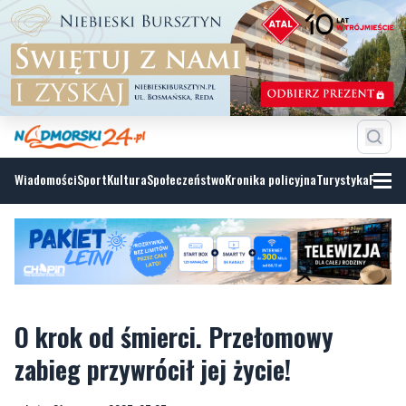
Wiadomości
Sport
Kultura
Społeczeństwo
Kronika policyjna
Turystyka
Fotoga
O krok od śmierci. Przełomowy
zabieg przywrócił jej życie!