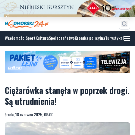
Wiadomości
Sport
Kultura
Społeczeństwo
Kronika policyjna
Turystyka
Fotoga
Ciężarówka stanęła w poprzek drogi.
Są utrudnienia!
środa, 18 czerwca 2025, 09:00