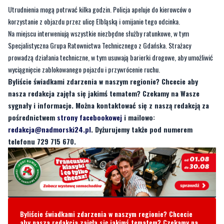
Utrudnienia mogą potrwać kilka godzin. Policja apeluje do kierowców o
korzystanie z objazdu przez ulicę Elbląską i omijanie tego odcinka.
Na miejscu interweniują wszystkie niezbędne służby ratunkowe, w tym
Specjalistyczna Grupa Ratownictwa Technicznego z Gdańska. Strażacy
prowadzą działania techniczne, w tym usuwają barierki drogowe, aby umożliwić
wyciągnięcie zablokowanego pojazdu i przywrócenie ruchu.
Byliście świadkami zdarzenia w naszym regionie? Chcecie aby
nasza redakcja zajęła się jakimś tematem? Czekamy na Wasze
sygnały i informacje. Można kontaktować się z naszą redakcją za
pośrednictwem
strony facebookowej
i mailowo:
redakcja@nadmorski24.pl
. Dyżurujemy także pod numerem
telefonu 729 715 670.
Byliście świadkami zdarzenia w naszym regionie? Chcecie
aby nasza redakcja zajęła się jakimś tematem? Czekamy na