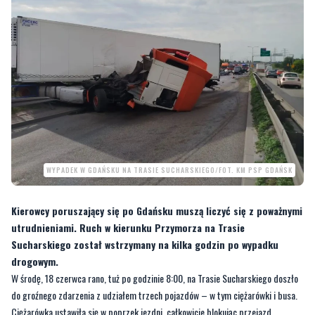
WYPADEK W GDAŃSKU NA TRASIE SUCHARSKIEGO/FOT. KM PSP GDAŃSK
Kierowcy poruszający się po Gdańsku muszą liczyć się z poważnymi
utrudnieniami. Ruch w kierunku Przymorza na Trasie
Sucharskiego został wstrzymany na kilka godzin po wypadku
drogowym.
W środę, 18 czerwca rano, tuż po godzinie 8:00, na Trasie Sucharskiego doszło
do groźnego zdarzenia z udziałem trzech pojazdów – w tym ciężarówki i busa.
Ciężarówka ustawiła się w poprzek jezdni, całkowicie blokując przejazd.