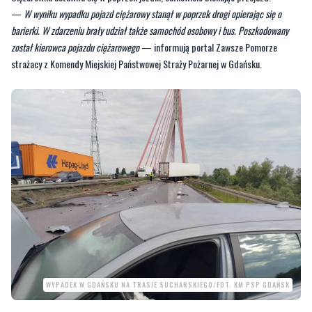
—
W wyniku wypadku pojazd ciężarowy stanął w poprzek drogi opierając się o
barierki. W zdarzeniu brały udział także samochód osobowy i bus. Poszkodowany
został kierowca pojazdu ciężarowego
— informują portal Zawsze Pomorze
strażacy z Komendy Miejskiej Państwowej Straży Pożarnej w Gdańsku.
WYPADEK W GDAŃSKU NA TRASIE SUCHARSKIEGO/FOT. KM PSP GDAŃSK