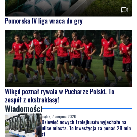
1
Pomorska IV liga wraca do gry
Wikęd poznał rywala w Pucharze Polski. To
zespół z ekstraklasy!
Wiadomości
piątek, 7 sierpnia 2026
Dziewięć nowych trolejbusów wyjechało na
ulice miasta. To inwestycja za ponad 28 mln
zł