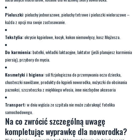
Tekstylia:
okrycie kąpielowe, kocyk, kokon niemowlęcy, kosz Mojżesza.
Do karmienia:
butelki, wkładki laktacyjne, laktator (jeśli planujesz karmienia
piersią), przybory do mycia.
Kosmetyki i higiena:
sól fizjologiczna do przemywania oczu dziecka,
chusteczki nawilżane, produkty do kąpieli noworodka, nożyczki do obcinania
paznokci, szczoteczka z miękkiego włosia, inne niezbędne akcesoria
Transport:
w dniu wyjścia ze szpitala nie może zabraknąć fotelika
samochodowego.
Na co zwrócić szczególną uwagę
kompletując wyprawkę dla noworodka?
Wielu rodziców – szczególnie tych, którzy spodziewają się dziecka po raz
pierwszy – kieruje się emocjami. Kupując ubranka i inne akcesoria, łatwo się
zapomnieć i włożyć do koszyka zbyt wiele. Warto zadbać o ich praktyczność,