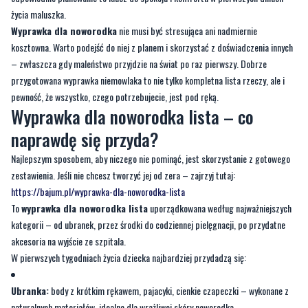
– zwłaszcza gdy maleństwo przyjdzie na świat po raz pierwszy. Dobrze
przygotowana wyprawka niemowlaka to nie tylko kompletna lista rzeczy, ale i
pewność, że wszystko, czego potrzebujecie, jest pod ręką.
Wyprawka dla noworodka lista – co
naprawdę się przyda?
Najlepszym sposobem, aby niczego nie pominąć, jest skorzystanie z gotowego
zestawienia. Jeśli nie chcesz tworzyć jej od zera – zajrzyj tutaj:
https://bajum.pl/wyprawka-dla-noworodka-lista
To
wyprawka dla noworodka lista
uporządkowana według najważniejszych
kategorii – od ubranek, przez środki do codziennej pielęgnacji, po przydatne
akcesoria na wyjście ze szpitala.
W pierwszych tygodniach życia dziecka najbardziej przydadzą się:
Ubranka:
body z krótkim rękawem, pajacyki, cienkie czapeczki – wykonane z
naturalnych materiałów, idealne dla wrażliwej skóry noworodka.
Pieluszki:
pieluchy jednorazowe, pieluchy tetrowe i pieluszki wielorazowe –
każda z opcji ma swoje zastosowanie.