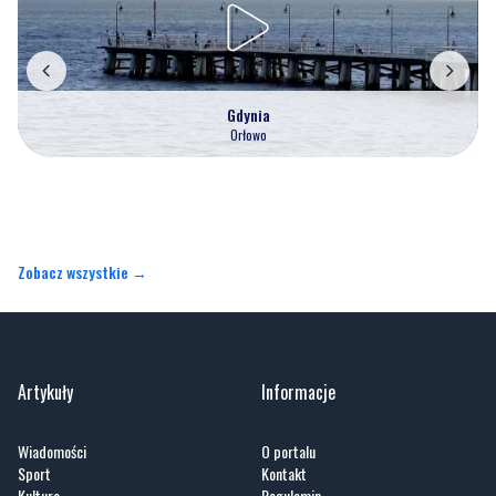
Gdynia
Orłowo
Zobacz wszystkie →
Artykuły
Informacje
Wiadomości
O portalu
Sport
Kontakt
Kultura
Regulamin
Społeczeństwo
Polityka prywatności
Kronika policyjna
Reklama