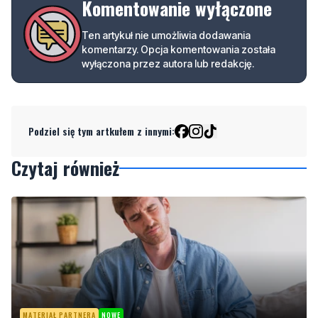
wyłączona przez autora lub redakcję.
Podziel się tym artkułem z innymi:
Czytaj również
MATERIAŁ PARTNERA
NOWE
Co jeść przy zaparciach? Dieta, błonnik i nawyki,
które naprawdę działają