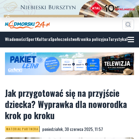
Wiadomości
Sport
Kultura
Społeczeństwo
Kronika policyjna
Turystyka
Fotoga
Jak przygotować się na przyjście
dziecka? Wyprawka dla noworodka
krok po kroku
poniedziałek, 30 czerwca 2025, 11:57
MATERIAŁ PARTNERA