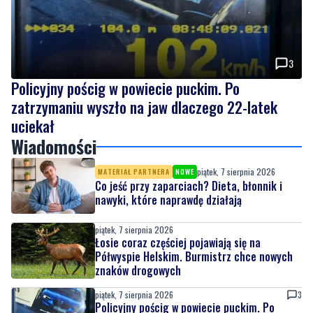
3
Policyjny pościg w powiecie puckim. Po
zatrzymaniu wyszło na jaw dlaczego 22-latek
uciekał
Wiadomości
piątek, 7 sierpnia 2026
MATERIAŁ PARTNERA
NOWE
Co jeść przy zaparciach? Dieta, błonnik i
nawyki, które naprawdę działają
piątek, 7 sierpnia 2026
Łosie coraz częściej pojawiają się na
Półwyspie Helskim. Burmistrz chce nowych
znaków drogowych
piątek, 7 sierpnia 2026
3
Policyjny pościg w powiecie puckim. Po
zatrzymaniu wyszło na jaw dlaczego 22-
latek uciekał
piątek, 7 sierpnia 2026
1