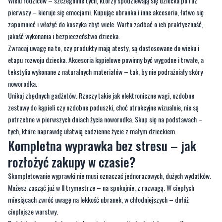
jakość wykonania i bezpieczeństwo dziecka.
Zwracaj uwagę na to, czy produkty mają atesty, są dostosowane do wieku i
etapu rozwoju dziecka. Akcesoria kąpielowe powinny być wygodne i trwałe, a
tekstylia wykonane z naturalnych materiałów – tak, by nie podrażniały skóry
noworodka.
Unikaj zbędnych gadżetów. Rzeczy takie jak elektroniczne wagi, ozdobne
zestawy do kąpieli czy ozdobne poduszki, choć atrakcyjne wizualnie, nie są
potrzebne w pierwszych dniach życia noworodka. Skup się na podstawach –
tych, które naprawdę ułatwią codzienne życie z małym dzieckiem.
Kompletna wyprawka bez stresu – jak
rozłożyć zakupy w czasie?
Skompletowanie wyprawki nie musi oznaczać jednorazowych, dużych wydatków.
Możesz zacząć już w II trymestrze – na spokojnie, z rozwagą. W ciepłych
miesiącach zwróć uwagę na lekkość ubranek, w chłodniejszych – dołóż
cieplejsze warstwy.
Podziel zakupy na kategorie: karmienia, przewijania, kąpiel noworodka,
ubierania i transport. Dzięki temu łatwiej kontrolować, co już masz, a co jeszcze
warto dokupić. Jeśli dziecko urodzi się latem, niektóre akcesoria możesz