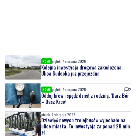
piątek, 7 sierpnia 2026
NOWE
Kolejna inwestycja drogowa zakończona.
Ulica Sudecka już przejezdna
piątek, 7 sierpnia 2026
2
NOWE
Oddaj krew i spędź dzień z rodziną. 'Darz Bór
– Dasz Krew'
piątek, 7 sierpnia 2026
Dziewięć nowych trolejbusów wyjechało na
ulice miasta. To inwestycja za ponad 28 mln
zł
piątek, 7 sierpnia 2026
2
Pomorska IV liga wraca do gry