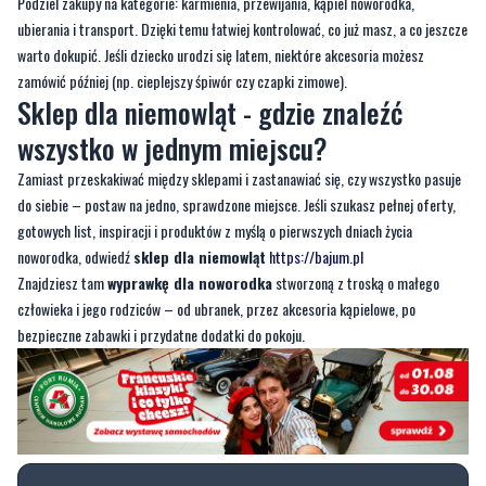
zamówić później (np. cieplejszy śpiwór czy czapki zimowe).
Sklep dla niemowląt - gdzie znaleźć
wszystko w jednym miejscu?
Zamiast przeskakiwać między sklepami i zastanawiać się, czy wszystko pasuje
do siebie – postaw na jedno, sprawdzone miejsce. Jeśli szukasz pełnej oferty,
gotowych list, inspiracji i produktów z myślą o pierwszych dniach życia
noworodka, odwiedź
sklep dla niemowląt
https://bajum.pl
Znajdziesz tam
wyprawkę dla noworodka
stworzoną z troską o małego
człowieka i jego rodziców – od ubranek, przez akcesoria kąpielowe, po
bezpieczne zabawki i przydatne dodatki do pokoju.
Komentowanie wyłączone
Ten artykuł nie umożliwia dodawania
komentarzy. Opcja komentowania została