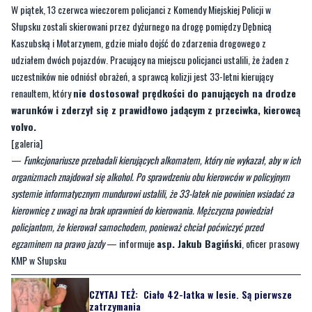
udziałem dwóch pojazdów. Pracujący na miejscu policjanci ustalili, że żaden z
uczestników nie odniósł obrażeń, a sprawcą kolizji jest 33-letni kierujący
renaultem, który
nie dostosował prędkości do panujących na drodze
warunków i zderzył się z prawidłowo jadącym z przeciwka, kierowcą
volvo.
[galeria]
—
Funkcjonariusze przebadali kierujących alkomatem, który nie wykazał, aby w ich
organizmach znajdował się alkohol. Po sprawdzeniu obu kierowców w policyjnym
systemie informatycznym mundurowi ustalili, że 33-latek nie powinien wsiadać za
kierownicę z uwagi na brak uprawnień do kierowania. Mężczyzna powiedział
policjantom, że kierował samochodem, ponieważ chciał poćwiczyć przed
egzaminem na prawo jazdy
— informuje
asp. Jakub Bagiński
, oficer prasowy
KMP w Słupsku
CZYTAJ TEŻ:
Ciało 42-latka w lesie. Są pierwsze
zatrzymania
Podczas obsługi tej kolizji 33-latek zasnął w radiowozie. Badanie
testerem narkotykowym wykazało, że w jego organizmie znajduje