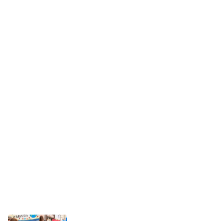
czwartek, 6 sierpnia 2026
1
Kolorowy korowód, muzyka i regionalne
smaki. Nadchodzi Święto Kociewia