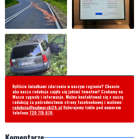
Byliście świadkami zdarzenia w naszym regionie? Chcecie
aby nasza redakcja zajęła się jakimś tematem? Czekamy na
Wasze sygnały i informacje. Można kontaktować się z naszą
redakcją za pośrednictwem strony facebookowej i mailowo:
redakcja@nadmorski24.pl
Dyżurujemy także pod numerem
telefonu
729 715 670
.
Komentarze
Mefedron
poniedziałek, 16 czerwca 2025 - 14:08:06
Buhaha omg, gdzie takich sieją?