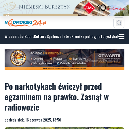
Wiadomości
Sport
Kultura
Społeczeństwo
Kronika policyjna
Turystyka
Fotoga
Po narkotykach ćwiczył przed
egzaminem na prawko. Zasnął w
radiowozie
poniedziałek, 16 czerwca 2025, 13:50