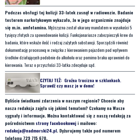
się m.in. amfetamina.
Mężczyzna został ukarany mandatem w wysokości 5
tysięcy złotych za spowodowanie kolizji. Funkcjonariusze zabezpieczyli krew do
badania, które wskaże ilość i rodzaj zażytych substancji. Sporządzili również
dokumentację procesową w związku z kierowaniem pojazdem pod wpływem
środków działających podobnie do alkoholu oraz pomimo braku uprawnień do
kierowania. Teraz o przyszłości 33-latka zdecyduje sąd.
CZYTAJ TEŻ:
Groźna trucizna w szklankach.
Sprawdź czy masz je w domu!
Byliście świadkami zdarzenia w naszym regionie? Chcecie aby
nasza redakcja zajęła się jakimś tematem? Czekamy na Wasze
sygnały i informacje. Można kontaktować się z naszą redakcją za
pośrednictwem
strony facebookowej
i mailowo:
redakcja@nadmorski24.pl
. Dyżurujemy także pod numerem
telefonu 729 715 670.