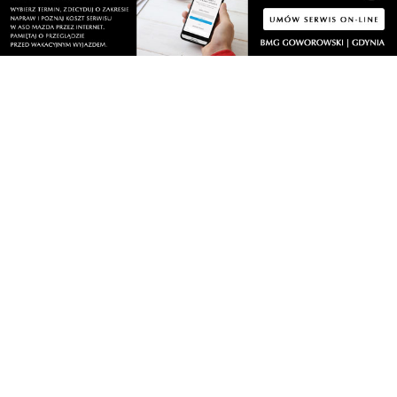
Nasze kamery
Gdynia
Orłowo
Zobacz wszystkie →