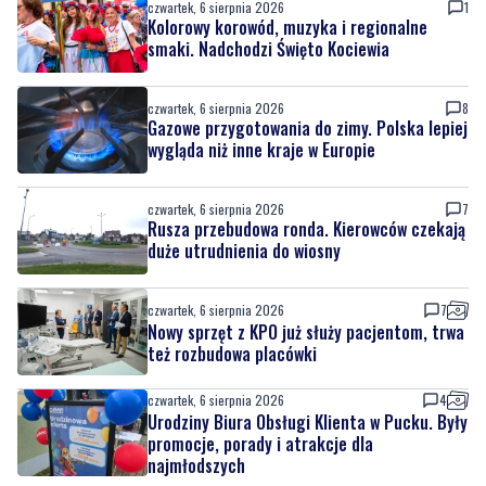
czwartek, 6 sierpnia 2026
8
Gazowe przygotowania do zimy. Polska lepiej
wygląda niż inne kraje w Europie
czwartek, 6 sierpnia 2026
7
Rusza przebudowa ronda. Kierowców czekają
duże utrudnienia do wiosny
czwartek, 6 sierpnia 2026
7
Nowy sprzęt z KPO już służy pacjentom, trwa
też rozbudowa placówki
czwartek, 6 sierpnia 2026
4
Urodziny Biura Obsługi Klienta w Pucku. Były
promocje, porady i atrakcje dla
najmłodszych
czwartek, 6 sierpnia 2026
8
Szpital w żałobie. Nie żyje położna Oddziału
Ginekologiczno-Położniczego