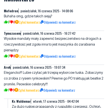
6
0
Zgłoś komentarz
Odpowiedz na komentarz
Tymczasem
poniedziałek, 16 czerwca 2025 - 16:27:42
Wysokie mandaty miały zapewnić bezpieczeństwo na drogach a
rzeczywistość jest zgoła inna to jest maszynka do zarabiania
pieniędzy
3
8
Zgłoś komentarz
Odpowiedz na komentarz
Arek
poniedziałek, 16 czerwca 2025 - 19:07:34
Elegancko!!! Lubie czytać jak trzepią wyborcow tuska. Zobaczymy
co zrobia z rysiem rynkowskim? Pewnie go PO traktują jak beatke 2
promile. Peowskie celebryty!!!
1
9
Zgłoś komentarz
Odpowiedz na komentarz
Ks Waldemar
wtorek, 17 czerwca 2025 - 04:42:04
Za dużo ruskiej propagandy z ruspubliki czerpiesz. Ochłoń,
wyłącz tv, włącz myślenie.
3
3
Zgłoś komentarz
Odpowiedz na komentarz