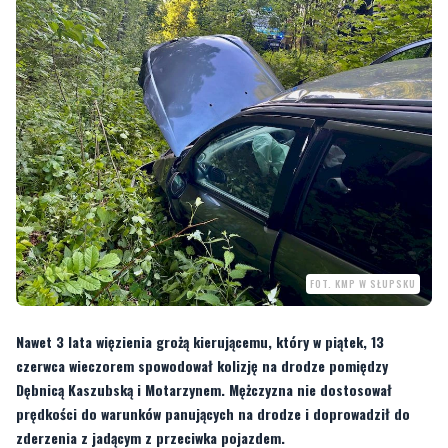
FOT. KMP W SŁUPSKU
Nawet 3 lata więzienia grożą kierującemu, który w piątek, 13
czerwca wieczorem spowodował kolizję na drodze pomiędzy
Dębnicą Kaszubską i Motarzynem. Mężczyzna nie dostosował
prędkości do warunków panujących na drodze i doprowadził do
zderzenia z jadącym z przeciwka pojazdem.
W piątek, 13 czerwca wieczorem policjanci z Komendy Miejskiej Policji w
Słupsku zostali skierowani przez dyżurnego na drogę pomiędzy Dębnicą
Kaszubską i Motarzynem, gdzie miało dojść do zdarzenia drogowego z