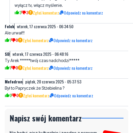
Felek
wtorek, 17 czerwca 2025 - 06:34:50
Ale urwał!!!
1
0
Zgłoś komentarz
Odpowiedz na komentarz
SB
wtorek, 17 czerwca 2025 - 06:48:16
Ty Arek *****twój czas nadchodzi*****
1
0
Zgłoś komentarz
Odpowiedz na komentarz
Mefedron
piątek, 20 czerwca 2025 - 05:37:53
Był to Papryczek że Stżebielina ?
0
0
Zgłoś komentarz
Odpowiedz na komentarz
Napisz swój komentarz
Nie hejtuj, pisz kulturalnie i zgodne z prawem
komentarze! Jeśli widzisz niestosowny wpis -
kliknij "zgłoś nadużycie".