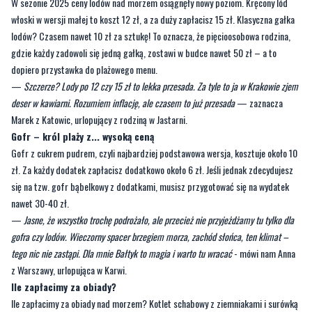
gdzie każdy zadowoli się jedną gałką, zostawi w budce nawet 50 zł – a to
dopiero przystawka do plażowego menu.
—
Szczerze? Lody po 12 czy 15 zł to lekka przesada. Za tyle to ja w Krakowie zjem
deser w kawiarni. Rozumiem inflację, ale czasem to już przesada
— zaznacza
Marek z Katowic, urlopujący z rodziną w Jastarni.
Gofr – król plaży z... wysoką ceną
Gofr z cukrem pudrem, czyli najbardziej podstawowa wersja, kosztuje około 10
zł. Za każdy dodatek zapłacisz dodatkowo około 6 zł. Jeśli jednak zdecydujesz
się na tzw. gofr bąbelkowy z dodatkami, musisz przygotować się na wydatek
nawet 30-40 zł.
—
Jasne, że wszystko trochę podrożało, ale przecież nie przyjeżdżamy tu tylko dla
gofra czy lodów. Wieczorny spacer brzegiem morza, zachód słońca, ten klimat –
tego nic nie zastąpi. Dla mnie Bałtyk to magia i warto tu wracać
- mówi nam Anna
z Warszawy, urlopująca w Karwi.
Ile zapłacimy za obiady?
Ile zapłacimy za obiady nad morzem? Kotlet schabowy z ziemniakami i surówką
to wydatek od 35 zł wzwyż. Za tatar wołowy zapłacimy nawet 39 zł, a porcja
łososia (100 g) kosztuje 17 zł – co oznacza, że pełne danie z rybą może wynieść
ok. 50 zł. Do tego kawa – klasyczna lub mrożona – w sezonie letnim kosztuje