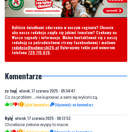
Byliście świadkami zdarzenia w naszym regionie? Chcecie
aby nasza redakcja zajęła się jakimś tematem? Czekamy na
Wasze sygnały i informacje. Można kontaktować się z naszą
redakcją za pośrednictwem strony facebookowej i mailowo:
redakcja@nadmorski24.pl
Dyżurujemy także pod numerem
telefonu
729 715 670
.
Komentarze
zz top
wtorek, 17 czerwca 2025 - 05:54:47
Co za problem ...nie kupować a sami się wykończą.
18
1
Zgłoś komentarz
Odpowiedz na komentarz
Ryży
wtorek, 17 czerwca 2025 - 06:12:53
Chcieliscie zielone wyspy to macie
3
4
Zgłoś komentarz
Odpowiedz na komentarz
OIek
wtorek, 17 czerwca 2025 - 07:36:01
Zielona wyspa to pokłosie rządów PiS. Zielona wyspa to efekt