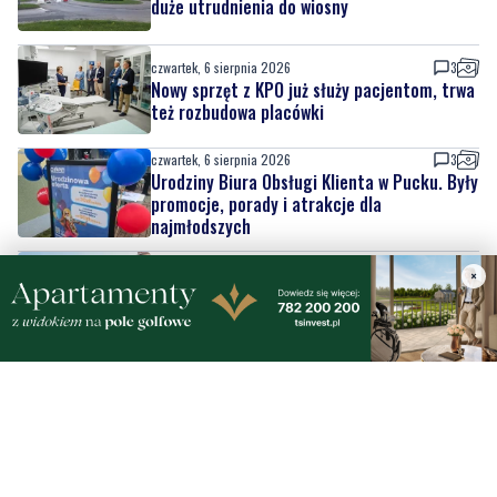
Nowy sprzęt z KPO już służy pacjentom, trwa
też rozbudowa placówki
czwartek, 6 sierpnia 2026
3
Urodziny Biura Obsługi Klienta w Pucku. Były
promocje, porady i atrakcje dla
najmłodszych
czwartek, 6 sierpnia 2026
4
Szpital w żałobie. Nie żyje położna Oddziału
Ginekologiczno-Położniczego
×
czwartek, 6 sierpnia 2026
2
Nowy odcinek szlaku rowerowego nad
Bałtykiem. Powodem zmiany budowa
elektrowni jądrowej
czwartek, 6 sierpnia 2026
2
Pół wieku razem. Wyjątkowy jubileusz
małżonków w ratuszu