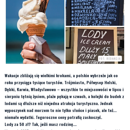
FOT. REDAKCJA
Wakacje zbliżają się wielkimi krokami, a polskie wybrzeże jak co
roku przyciąga tysiące turystów. Trójmiasto, Półwysep Helski,
Dębki, Karwia, Władysławowo – wszystkie te miejscowości w lipcu i
sierpniu tętnią życiem, plaże pękają w szwach, a kolejki do budek z
lodami są dłuższe niż niejedna atrakcja turystyczna. Jednak
wypoczynek nad morzem to nie tylko słońce i piasek, ale też...
niemałe wydatki. Tegoroczne ceny potrafią zaskoczyć.
Lody za 50 zł? Tak, jeśli masz rodzinę...
W sezonie 2025 ceny lodów nad morzem osiągnęły nowy poziom. Kręcony lód
włoski w wersji małej to koszt 12 zł, a za duży zapłacisz 15 zł. Klasyczna gałka
lodów? Czasem nawet 10 zł za sztukę! To oznacza, że pięcioosobowa rodzina,