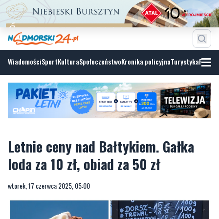
Wiadomości
Sport
Kultura
Społeczeństwo
Kronika policyjna
Turystyka
Fotoga
Letnie ceny nad Bałtykiem. Gałka
loda za 10 zł, obiad za 50 zł
wtorek, 17 czerwca 2025, 05:00