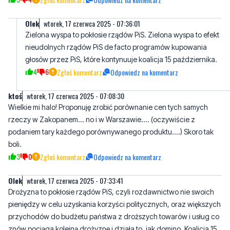
nieudolnych rządów PiS de facto programów kupowania
głosów przez PiS, które kontynuuje koalicja 15 października.
4
6
Zgłoś komentarz
Odpowiedz na komentarz
ktoś
wtorek, 17 czerwca 2025 - 07:08:30
Wielkie mi halo! Proponuję zrobić porównanie cen tych samych
rzeczy w Zakopanem... no i w Warszawie.... (oczywiście z
podaniem tary każdego porównywanego produktu....) Skoro tak
boli.
3
0
Zgłoś komentarz
Odpowiedz na komentarz
OIek
wtorek, 17 czerwca 2025 - 07:33:41
Drożyzna to pokłosie rządów PiS, czyli rozdawnictwo nie swoich
pieniędzy w celu uzyskania korzyści politycznych, oraz większych
przychodów do budżetu państwa z droższych towarów i usług co
znów pociąga kolejną drożyznę i działa to, jak domino. Koalicja 15
października, zachłyśnięci władzą po ośmiu latach pauzy,
bezmyślnie kontynuuje PISowskie programy kupowania głosów,
stąd nadal szaleje drożyzna. Co najgorsze to nie wszyscy są