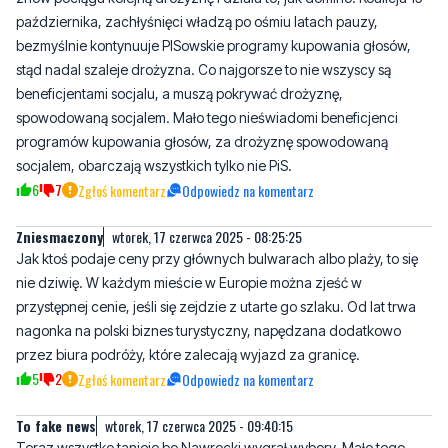
beneficjentami socjalu, a muszą pokrywać drożyznę,
spowodowaną socjalem. Mało tego nieświadomi beneficjenci
programów kupowania głosów, za drożyznę spowodowaną
socjalem, obarczają wszystkich tylko nie PiS.
6
7
Zgłoś komentarz
Odpowiedz na komentarz
Zniesmaczony
wtorek, 17 czerwca 2025 - 08:25:25
Jak ktoś podaje ceny przy głównych bulwarach albo plaży, to się
nie dziwię. W każdym mieście w Europie można zjeść w
przystępnej cenie, jeśli się zejdzie z utarte go szlaku. Od lat trwa
nagonka na polski biznes turystyczny, napędzana dodatkowo
przez biura podróży, które zalecają wyjazd za granicę.
5
2
Zgłoś komentarz
Odpowiedz na komentarz
To fake news
wtorek, 17 czerwca 2025 - 09:40:15
Teraz wszystko tanieje bo Nawrocki wygrał wybory. Mało tego,
Polacy wrócili do kraju, a wszyscy nielegalni imigranci wyjechali z
Polski.
7
1
Zgłoś komentarz
Odpowiedz na komentarz