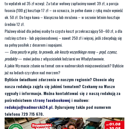
średnio 12 zł.
Plażowy obiad dla jednej osoby to często koszt przekraczający 50–60 zł, a dla
rodziny cztero - lub pięcioosobowej – nawet 250 zł i więcej, jeśli zdecydują się
na pełny posiłek z deserem i napojami.
—
Ceny poszły w górę, to prawda, ale koszty wszystkiego rosną – prąd, czynsz,
produkty
— mówi jedna z włąscicielek lodziarni we Władysławowie.
A jakie Wy macie zdanie na temat cen w nadmorskich miejscowościach? Byliście
już na lodach czy rybce nad morzem?
Byliście świadkami zdarzenia w naszym regionie? Chcecie aby
nasza redakcja zajęła się jakimś tematem? Czekamy na Wasze
sygnały i informacje. Można kontaktować się z naszą redakcją za
pośrednictwem
strony facebookowej
i mailowo:
redakcja@nadmorski24.pl
. Dyżurujemy także pod numerem
telefonu 729 715 670.