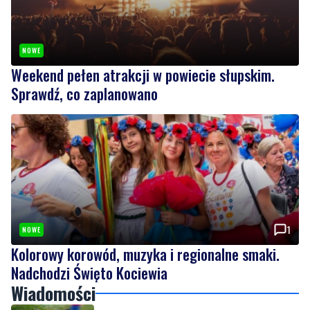
Weekend pełen atrakcji w powiecie słupskim.
Sprawdź, co zaplanowano
1
NOWE
Kolorowy korowód, muzyka i regionalne smaki.
Nadchodzi Święto Kociewia
Wiadomości
czwartek, 6 sierpnia 2026
3
Nietrzeźwy opiekun jechał rowerem z
dzieckiem. Dziewczynka nie miała kasku