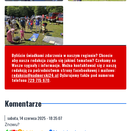
Byliście świadkami zdarzenia w naszym regionie? Chcecie
aby nasza redakcja zajęła się jakimś tematem? Czekamy na
Wasze sygnały i informacje. Można kontaktować się z naszą
redakcją za pośrednictwem strony facebookowej i mailowo:
redakcja@nadmorski24.pl
Dyżurujemy także pod numerem
telefonu
729 715 670
.
Komentarze
sobota, 14 czerwca 2025 - 18:35:07
Znowu?