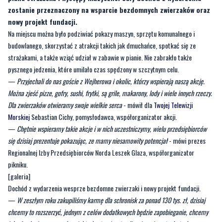
zostanie przeznaczony na wsparcie bezdomnych zwierzaków oraz
nowy projekt fundacji.
Na miejscu można było podziwiać pokazy maszyn, sprzętu komunalnego i
budowlanego, skorzystać z atrakcji takich jak dmuchańce, spotkać się ze
strażakami, a także wziąć udział w zabawie w pianie. Nie zabrakło także
pysznego jedzenia, które umilało czas spędzony w szczytnym celu.
—
Przyjechali do nas goście z Wejherowa i okolic, którzy wspierają naszą akcję.
Można zjeść pizze, gofry, sushi, frytki, są grile, makarony, lody i wiele innych rzeczy.
Dla zwierzaków otwieramy swoje wielkie serca
- mówił dla
Twojej Telewizji
Morskiej
Sebastian Cichy, pomysłodawca, współorganizator akcji.
—
Chętnie wspieramy takie akcje i w nich uczestniczymy, wielu przedsiębiorców
się dzisiaj prezentuje pokazując, ze mamy niesamowity potencjał
- mówi prezes
Regionalnej Izby Przedsiębiorców Norda Leszek Glaza, współorganizator
pikniku.
[galeria]
Dochód z wydarzenia wesprze bezdomne zwierzaki i nowy projekt fundacji.
—
W zeszłym roku zakupiliśmy karmę dla schronisk za ponad 130 tys. zł, dzisiaj
chcemy to rozszerzyć, jednym z celów dodatkowych będzie zapobieganie, chcemy