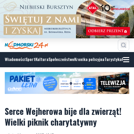
Wiadomości
Sport
Kultura
Społeczeństwo
Kronika policyjna
Turystyka
Fotoga
Serce Wejherowa bije dla zwierząt!
Wielki piknik charytatywny