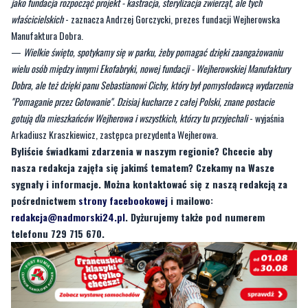
jako fundacja rozpocząć projekt - kastracja, sterylizacja zwierząt, ale tych
właścicielskich
- zaznacza Andrzej Gorczycki, prezes fundacji Wejherowska
Manufaktura Dobra.
—
Wielkie święto, spotykamy się w parku, żeby pomagać dzięki zaangażowaniu
wielu osób między innymi Ekofabryki, nowej fundacji - Wejherowskiej Manufaktury
Dobra, ale też dzięki panu Sebastianowi Cichy, który był pomysłodawcą wydarzenia
"Pomaganie przez Gotowanie". Dzisiaj kucharze z całej Polski, znane postacie
gotują dla mieszkańców Wejherowa i wszystkich, którzy tu przyjechali
- wyjaśnia
Arkadiusz Kraszkiewicz, zastępca prezydenta Wejherowa.
Byliście świadkami zdarzenia w naszym regionie? Chcecie aby
nasza redakcja zajęła się jakimś tematem? Czekamy na Wasze
sygnały i informacje. Można kontaktować się z naszą redakcją za
pośrednictwem
strony facebookowej
i mailowo:
redakcja@nadmorski24.pl
. Dyżurujemy także pod numerem
telefonu 729 715 670.