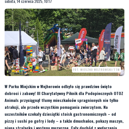
sobota, 14 czerwca 2025, 10:17
FOT. MIESZKO WELTROWSKI/TTM
W Parku Miejskim w Wejherowie odbyło się prawdziwe święto
dobroci i zabawy! III Charytatywny Piknik dla Podopiecznych OTOZ
Animals przyciągnął tłumy mieszkańców spragnionych nie tylko
atrakcji, ale przede wszystkim pomagania zwierzętom. Na
uczestników czekały dziesiątki stoisk gastronomicznych – od
pizzy i sushi po gofry i lody – a także dmuchańce, pokazy maszyn,
piana strażacka i występy muzyczne. Cały dochód z wydarzenia