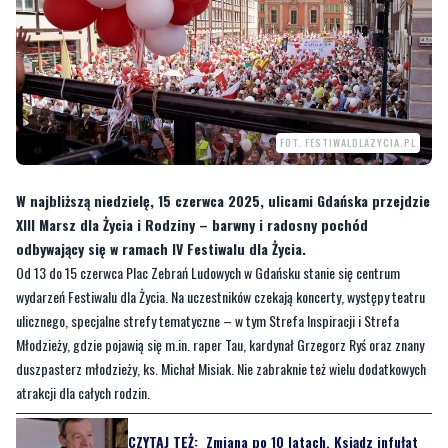
FOT. FESTIWALDLAZYCIA.PL
W najbliższą niedzielę, 15 czerwca 2025, ulicami Gdańska przejdzie
XIII Marsz dla Życia i Rodziny – barwny i radosny pochód
odbywający się w ramach IV Festiwalu dla Życia.
Od 13 do 15 czerwca Plac Zebrań Ludowych w Gdańsku stanie się centrum
wydarzeń Festiwalu dla Życia. Na uczestników czekają koncerty, występy teatru
ulicznego, specjalne strefy tematyczne – w tym Strefa Inspiracji i Strefa
Młodzieży, gdzie pojawią się m.in. raper Tau, kardynał Grzegorz Ryś oraz znany
duszpasterz młodzieży, ks. Michał Misiak. Nie zabraknie też wielu dodatkowych