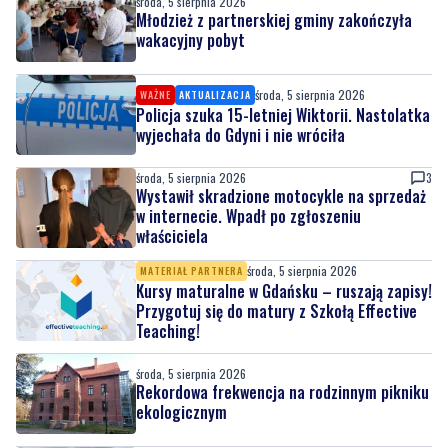
środa, 5 sierpnia 2026
Młodzież z partnerskiej gminy zakończyła
wakacyjny pobyt
środa, 5 sierpnia 2026
WAŻNE
AKTUALIZACJA
Policja szuka 15-letniej Wiktorii. Nastolatka
wyjechała do Gdyni i nie wróciła
środa, 5 sierpnia 2026
3
Wystawił skradzione motocykle na sprzedaż
w internecie. Wpadł po zgłoszeniu
właściciela
środa, 5 sierpnia 2026
MATERIAŁ PARTNERA
Kursy maturalne w Gdańsku – ruszają zapisy!
Przygotuj się do matury z Szkołą Effective
Teaching!
środa, 5 sierpnia 2026