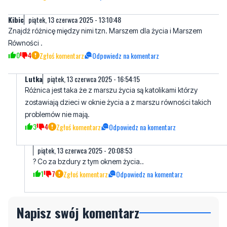
Stop lewoskręt
piątek, 13 czerwca 2025 - 12:48:11
O i takie marsze to popieram. Ludzie kocham was
7
3
Zgłoś komentarz
Odpowiedz na komentarz
Kibic
piątek, 13 czerwca 2025 - 13:10:48
Znajdź różnicę między nimi tzn. Marszem dla życia i Marszem
Równości .
0
4
Zgłoś komentarz
Odpowiedz na komentarz
Lutka
piątek, 13 czerwca 2025 - 16:54:15
Różnica jest taka że z marszu życia są katolikami którzy
zostawiają dzieci w oknie życia a z marszu równości takich
problemów nie mają.
3
4
Zgłoś komentarz
Odpowiedz na komentarz
piątek, 13 czerwca 2025 - 20:08:53
? Co za bzdury z tym oknem życia..
1
7
Zgłoś komentarz
Odpowiedz na komentarz