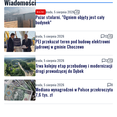
Trwa kolejny etap przebudowy i modernizacji
drogi prowadzącej do Dębek
Wiadomości
środa, 5 sierpnia 2026
WAŻNE
Pożar stolarni. "Ogniem objęty jest cały
budynek"
środa, 5 sierpnia 2026
12
PEJ przekazał teren pod budowę elektrowni
jądrowej w gminie Choczewo
środa, 5 sierpnia 2026
2
Trwa kolejny etap przebudowy i modernizacji
drogi prowadzącej do Dębek
środa, 5 sierpnia 2026
8
Mediana wynagrodzeń w Polsce przekroczyła
7,6 tys. zł