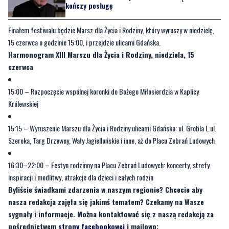
atrakcji dla całych rodzin.
CZYTAJ TEŻ:
Zmiana po 10 latach. Ksiądz infułat
kończy posługę
Finałem festiwalu będzie Marsz dla Życia i Rodziny, który wyruszy w niedzielę,
15 czerwca o godzinie 15:00, i przejdzie ulicami Gdańska.
Harmonogram XIII Marszu dla Życia i Rodziny, niedziela, 15
czerwca
15:00 – Rozpoczęcie wspólnej koronki do Bożego Miłosierdzia w Kaplicy
Królewskiej
15:15 – Wyruszenie Marszu dla Życia i Rodziny ulicami Gdańska: ul. Grobla I, ul.
Szeroka, Targ Drzewny, Wały Jagiellońskie i inne, aż do Placu Zebrań Ludowych
16:30–22:00 – Festyn rodzinny na Placu Zebrań Ludowych: koncerty, strefy
inspiracji i modlitwy, atrakcje dla dzieci i całych rodzin
Byliście świadkami zdarzenia w naszym regionie? Chcecie aby