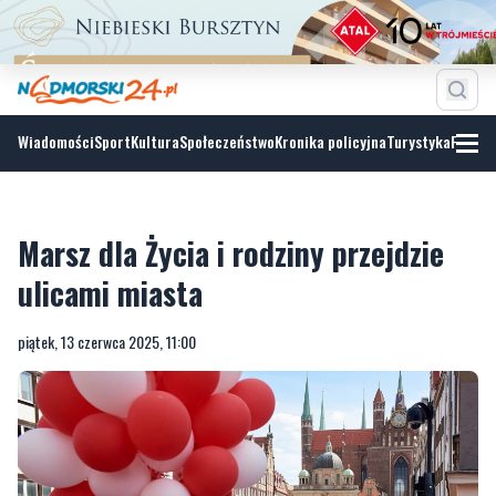
Wiadomości
Sport
Kultura
Społeczeństwo
Kronika policyjna
Turystyka
Fotoga
Marsz dla Życia i rodziny przejdzie
ulicami miasta
piątek, 13 czerwca 2025, 11:00