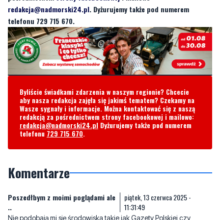
nasza redakcja zajęła się jakimś tematem? Czekamy na Wasze
sygnały i informacje. Można kontaktować się z naszą redakcją za
pośrednictwem
strony facebookowej
i mailowo:
redakcja@nadmorski24.pl
. Dyżurujemy także pod numerem
telefonu 729 715 670.
Byliście świadkami zdarzenia w naszym regionie? Chcecie
aby nasza redakcja zajęła się jakimś tematem? Czekamy na
Wasze sygnały i informacje. Można kontaktować się z naszą
redakcją za pośrednictwem strony facebookowej i mailowo:
redakcja@nadmorski24.pl
Dyżurujemy także pod numerem
telefonu
729 715 670
.
Komentarze