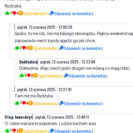
Poszedłbym z moimi poglądami ale
piątek, 13 czerwca 2025 -
..
11:31:49
Nie podobają mi się środowiska takie jak Gazety Polskiej czy
Rydzaka.
3
4
Zgłoś komentarz
Odpowiedz na komentarz
piątek, 13 czerwca 2025 - 12:00:28
Spoko, to nie idź, nie ma takiego obowiązku. Piękny weekend się
zapowiada niech każdy spędzi go jak chce.
6
0
Zgłoś komentarz
Odpowiedz na komentarz
Dokładnie
piątek, 13 czerwca 2025 - 13:22:04
Dokładnie. Więc niech jedni drugim nie mówią co mają robić.
4
0
Zgłoś komentarz
Odpowiedz na komentarz
piątek, 13 czerwca 2025 - 12:27:41
Tam nie ma Rydzyka
7
4
Zgłoś komentarz
Odpowiedz na komentarz