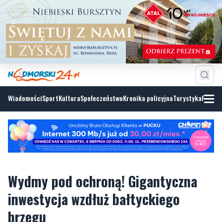
Wiadomości
Sport
Kultura
Społeczeństwo
Kronika policyjna
Turystyka
Fotoga
Wydmy pod ochroną! Gigantyczna
inwestycja wzdłuż bałtyckiego
brzegu