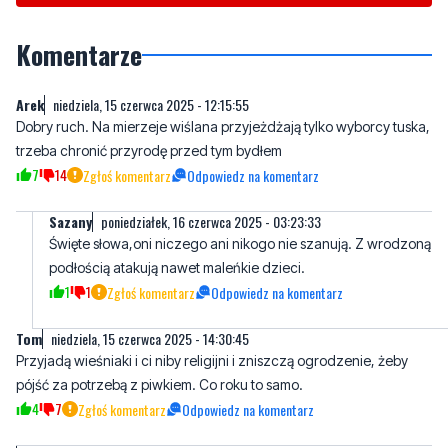
Komentarze
Arek
niedziela, 15 czerwca 2025 - 12:15:55
Dobry ruch. Na mierzeje wiślana przyjeżdżają tylko wyborcy tuska,
trzeba chronić przyrodę przed tym bydłem
7
14
Zgłoś komentarz
Odpowiedz na komentarz
Sazany
poniedziałek, 16 czerwca 2025 - 03:23:33
Święte słowa,oni niczego ani nikogo nie szanują. Z wrodzoną
podłością atakują nawet maleńkie dzieci.
1
1
Zgłoś komentarz
Odpowiedz na komentarz
Tom
niedziela, 15 czerwca 2025 - 14:30:45
Przyjadą wieśniaki i ci niby religijni i zniszczą ogrodzenie, żeby
pójść za potrzebą z piwkiem. Co roku to samo.
4
7
Zgłoś komentarz
Odpowiedz na komentarz