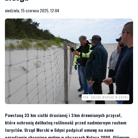
niedziela, 15 czerwca 2025, 12:04
FOR. URZĄD MORSKI W GDYNI
Powstaną 33 km siatki drucianej i 3 km drewnianych przęseł,
które ochronią delikatną roślinność przed nadmiernym ruchem
turystów. Urząd Morski w Gdyni podpisał umowę na nowe
ogrodzenie chroniące wydmy w obszarach Natura 2000. Głównym