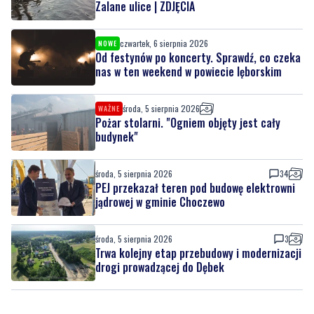
Zalane ulice | ZDJĘCIA
czwartek, 6 sierpnia 2026
NOWE
Od festynów po koncerty. Sprawdź, co czeka
nas w ten weekend w powiecie lęborskim
środa, 5 sierpnia 2026
WAŻNE
Pożar stolarni. "Ogniem objęty jest cały
budynek"
środa, 5 sierpnia 2026
34
PEJ przekazał teren pod budowę elektrowni
jądrowej w gminie Choczewo
środa, 5 sierpnia 2026
3
Trwa kolejny etap przebudowy i modernizacji
drogi prowadzącej do Dębek