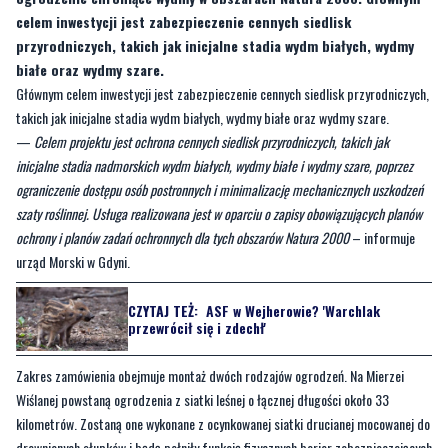
celem inwestycji jest zabezpieczenie cennych siedlisk
przyrodniczych, takich jak inicjalne stadia wydm białych, wydmy
białe oraz wydmy szare.
Głównym celem inwestycji jest zabezpieczenie cennych siedlisk przyrodniczych,
takich jak inicjalne stadia wydm białych, wydmy białe oraz wydmy szare.
—
Celem projektu jest ochrona cennych siedlisk przyrodniczych, takich jak
inicjalne stadia nadmorskich wydm białych, wydmy białe i wydmy szare, poprzez
ograniczenie dostępu osób postronnych i minimalizację mechanicznych uszkodzeń
szaty roślinnej. Usługa realizowana jest w oparciu o zapisy obowiązujących planów
ochrony i planów zadań ochronnych dla tych obszarów Natura 2000
– informuje
urząd Morski w Gdyni.
CZYTAJ TEŻ:
ASF w Wejherowie? 'Warchlak
przewrócił się i zdechł'
Zakres zamówienia obejmuje montaż dwóch rodzajów ogrodzeń. Na Mierzei
Wiślanej powstaną ogrodzenia z siatki leśnej o łącznej długości około 33
kilometrów. Zostaną one wykonane z ocynkowanej siatki drucianej mocowanej do
drewnianych słupków i będą pełniły funkcję fizycznych barier zabezpieczających