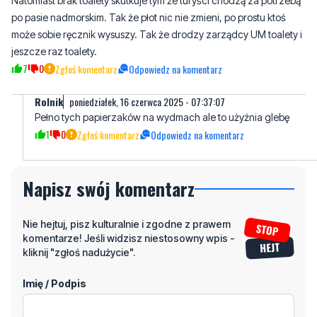
Natomiast brak toalety skutkuje tym że turyści chodzą za potrzebą
po pasie nadmorskim. Tak że płot nic nie zmieni, po prostu ktoś
może sobie ręcznik wysuszy. Tak że drodzy zarządcy UM toalety i
jeszcze raz toalety.
7
0
Zgłoś komentarz
Odpowiedz na komentarz
Rolnik
poniedziałek, 16 czerwca 2025 - 07:37:07
Pełno tych papierzaków na wydmach ale to użyźnia glebę
1
0
Zgłoś komentarz
Odpowiedz na komentarz
Napisz swój komentarz
Nie hejtuj, pisz kulturalnie i zgodne z prawem
komentarze! Jeśli widzisz niestosowny wpis -
kliknij "zgłoś nadużycie".
Imię / Podpis