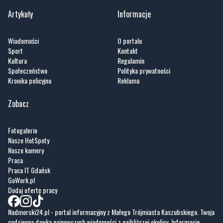
Artykuły
Informacje
Wiadomości
O portalu
Sport
Kontakt
Kultura
Regulamin
Społeczeństwo
Polityka prywatności
Kronika policyjna
Reklama
Zobacz
Fotogalerie
Nasze HotSpoty
Nasze kamery
Praca
Praca IT Gdańsk
GoWork.pl
Dodaj ofertę pracy
Nadmorski24.pl - portal informacyjny z Małego Trójmiasta Kaszubskiego. Twoja
codzienna dawka najnowszych wiadomości z najbliższej okolicy. Informacje