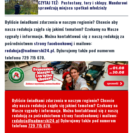
CZYTAJ TEŻ:
Pustostany, tory i sklepy. Mundurowi
sprawdzają miejsca spotkań młodzieży
Byliście świadkami zdarzenia w naszym regionie? Chcecie aby
nasza redakcja zajęła się jakimś tematem? Czekamy na Wasze
sygnały i informacje. Można kontaktować się z naszą redakcją za
pośrednictwem
strony facebookowej
i mailowo:
redakcja@nadmorski24.pl
. Dyżurujemy także pod numerem
telefonu 729 715 670.
Byliście świadkami zdarzenia w naszym regionie? Chcecie
aby nasza redakcja zajęła się jakimś tematem? Czekamy na
Wasze sygnały i informacje. Można kontaktować się z naszą
redakcją za pośrednictwem strony facebookowej i mailowo:
redakcja@nadmorski24.pl
Dyżurujemy także pod numerem
telefonu
729 715 670
.