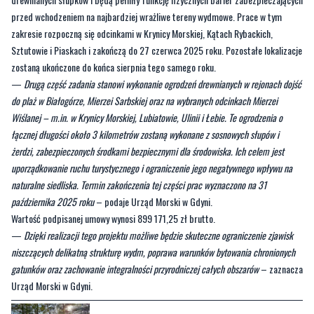
przed wchodzeniem na najbardziej wrażliwe tereny wydmowe. Prace w tym
zakresie rozpoczną się odcinkami w Krynicy Morskiej, Kątach Rybackich,
Sztutowie i Piaskach i zakończą do 27 czerwca 2025 roku. Pozostałe lokalizacje
zostaną ukończone do końca sierpnia tego samego roku.
—
Drugą część zadania stanowi wykonanie ogrodzeń drewnianych w rejonach dojść
do plaż w Białogórze, Mierzei Sarbskiej oraz na wybranych odcinkach Mierzei
Wiślanej – m.in. w Krynicy Morskiej, Lubiatowie, Ulinii i Łebie. Te ogrodzenia o
łącznej długości około 3 kilometrów zostaną wykonane z sosnowych słupów i
żerdzi, zabezpieczonych środkami bezpiecznymi dla środowiska. Ich celem jest
uporządkowanie ruchu turystycznego i ograniczenie jego negatywnego wpływu na
naturalne siedliska. Termin zakończenia tej części prac wyznaczono na 31
października 2025 roku
– podaje Urząd Morski w Gdyni.
Wartość podpisanej umowy wynosi 899 171,25 zł brutto.
—
Dzięki realizacji tego projektu możliwe będzie skuteczne ograniczenie zjawisk
niszczących delikatną strukturę wydm, poprawa warunków bytowania chronionych
gatunków oraz zachowanie integralności przyrodniczej całych obszarów
– zaznacza
Urząd Morski w Gdyni.