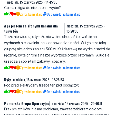
niedziela, 15 czerwca 2025 - 14:45:00
Co ma religia do niszczenia wydm?!
5
0
Zgłoś komentarz
Odpowiedz na komentarz
A ja jestem za słonymi karami dla
niedziela, 15 czerwca 2025 -
turystów
15:20:35
To że nie wiedzą o tym że nie wolno chodzić i bawić się na
wydmach nie zwalnia ich z odpowiedzialności. W Łębie za taką
głupotę nie jeden zapłacił 500 zł. Każdą trawę na wydmie sadzi się
ręcznie, by ta chroniła nasze wybrzeże przed sztormami. A ludzie
urządzają sobie tam zabawy i spacery.
3
0
Zgłoś komentarz
Odpowiedz na komentarz
Ryży
niedziela, 15 czerwca 2025 - 16:25:53
Pod prąd elektryczny trzeba ten płot podłączyć
3
3
Zgłoś komentarz
Odpowiedz na komentarz
Pomorska Grupa Operacyjna
niedziela, 15 czerwca 2025 - 20:46:11
Brak śmietników, nie ma problemu, zawsze zabieram do domu.