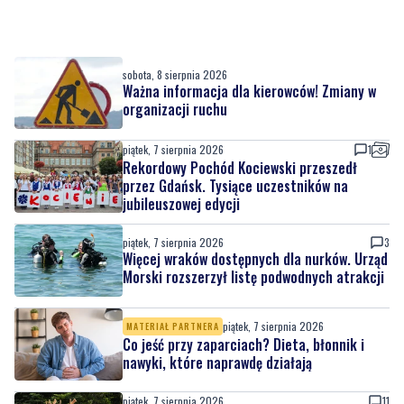
sobota, 8 sierpnia 2026
Ważna informacja dla kierowców! Zmiany w
organizacji ruchu
piątek, 7 sierpnia 2026
1
Rekordowy Pochód Kociewski przeszedł
przez Gdańsk. Tysiące uczestników na
jubileuszowej edycji
piątek, 7 sierpnia 2026
3
Więcej wraków dostępnych dla nurków. Urząd
Morski rozszerzył listę podwodnych atrakcji
piątek, 7 sierpnia 2026
MATERIAŁ PARTNERA
Co jeść przy zaparciach? Dieta, błonnik i
nawyki, które naprawdę działają
piątek, 7 sierpnia 2026
11