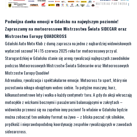
MATERIAŁ PARTNERA
Podwójna dawka emocji w Gdańsku na najwyższym poziomie!
Zapraszamy na motocrossowe Mistrzostwa Świata SIDECAR oraz
Mistrzostwa Europy QUADCROSS
Gdański Auto Moto Klub z dumą zaprasza na jedno z najbardziej widowiskowych
wydarzeń sezonu! 14 i 15 czerwca 2025 roku tor motocrossowy przy ul.
Starogardzkiej w Gdańsku stanie się areną rywalizacji najlepszych zawodników
podczas Motocrossowych Mistrzostw Świata Sidecarów oraz Motocrossowych
Mistrzostw Europy Quadów!
Adrenalina, rywalizacja i spektakularne emocje. Motocross to sport, który nie
pozostawia nikogo obojętnym wobec siebie. To potężne maszyny, kurz,
kilkunastometrowe loty i walka o każdy centymetr toru. A gdy do akcji wkraczają
motocykle z wózkami bocznymi i pasażerami balansującymi w zakrętach –
widowisko przenosi się na zupełnie inny poziom! To właśnie w Gdańsku będzie
można zobaczyć ten unikalny format na żywo – z bliska poczuć ryk silników,
prędkość i nieprawdopodobną koordynację zespołów rywalizujących w zawodach
sidecarcross.