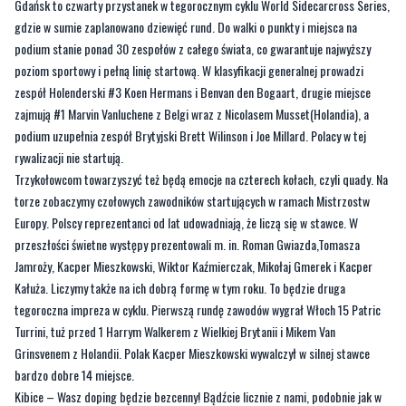
Gdańsk to czwarty przystanek w tegorocznym cyklu World Sidecarcross Series,
gdzie w sumie zaplanowano dziewięć rund. Do walki o punkty i miejsca na
podium stanie ponad 30 zespołów z całego świata, co gwarantuje najwyższy
poziom sportowy i pełną linię startową. W klasyfikacji generalnej prowadzi
zespół Holenderski #3 Koen Hermans i Benvan den Bogaart, drugie miejsce
zajmują #1 Marvin Vanluchene z Belgi wraz z Nicolasem Musset(Holandia), a
podium uzupełnia zespół Brytyjski Brett Wilinson i Joe Millard. Polacy w tej
rywalizacji nie startują.
Trzykołowcom towarzyszyć też będą emocje na czterech kołach, czyli quady. Na
torze zobaczymy czołowych zawodników startujących w ramach Mistrzostw
Europy. Polscy reprezentanci od lat udowadniają, że liczą się w stawce. W
przeszłości świetne występy prezentowali m. in. Roman Gwiazda,Tomasza
Jamroży, Kacper Mieszkowski, Wiktor Kaźmierczak, Mikołaj Gmerek i Kacper
Kałuża. Liczymy także na ich dobrą formę w tym roku. To będzie druga
tegoroczna impreza w cyklu. Pierwszą rundę zawodów wygrał Włoch 15 Patric
Turrini, tuż przed 1 Harrym Walkerem z Wielkiej Brytanii i Mikem Van
Grinsvenem z Holandii. Polak Kacper Mieszkowski wywalczył w silnej stawce
bardzo dobre 14 miejsce.
Kibice – Wasz doping będzie bezcenny! Bądźcie licznie z nami, podobnie jak w