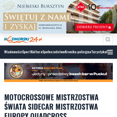
Wiadomości
Sport
Kultura
Społeczeństwo
Kronika policyjna
Turystyka
Fotoga
MOTOCROSSOWE MISTRZOSTWA
ŚWIATA SIDECAR MISTRZOSTWA
EUROPY QUADCROSS