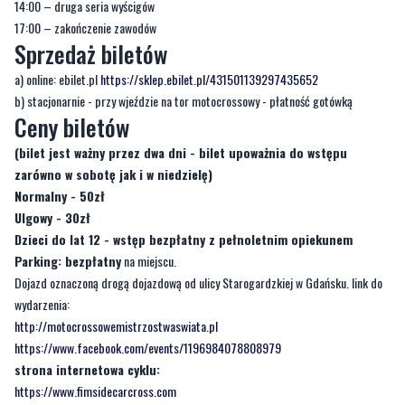
14:00 – druga seria wyścigów
17:00 – zakończenie zawodów
Sprzedaż biletów
a) online: ebilet.pl
https://sklep.ebilet.pl/431501139297435652
b) stacjonarnie - przy wjeździe na tor motocrossowy - płatność gotówką
Ceny biletów
(bilet jest ważny przez dwa dni - bilet upoważnia do wstępu
zarówno w sobotę jak i w niedzielę)
Normalny - 50zł
Ulgowy - 30zł
Dzieci do lat 12 - wstęp bezpłatny z pełnoletnim opiekunem
Parking: bezpłatny
na miejscu.
Dojazd oznaczoną drogą dojazdową od ulicy Starogardzkiej w Gdańsku. link do
wydarzenia:
http://motocrossowemistrzostwaswiata.pl
https://www.facebook.com/events/1196984078808979
strona internetowa cyklu:
https://www.fimsidecarcross.com